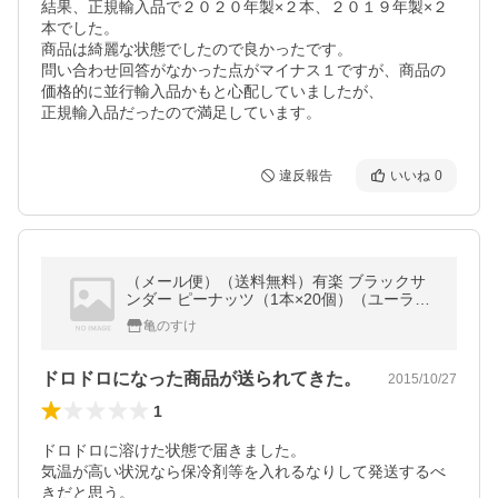
結果、正規輸入品で２０２０年製×２本、２０１９年製×２
本でした。

商品は綺麗な状態でしたので良かったです。

問い合わせ回答がなかった点がマイナス１ですが、商品の
価格的に並行輸入品かもと心配していましたが、

正規輸入品だったので満足しています。
違反報告
いいね
0
（メール便）（送料無料）有楽 ブラックサ
ンダー ピーナッツ（1本×20個）（ユーラ
ク）（スナック菓子）（季節限定）
亀のすけ
ドロドロになった商品が送られてきた。
2015/10/27
1
ドロドロに溶けた状態で届きました。

気温が高い状況なら保冷剤等を入れるなりして発送するべ
きだと思う。
