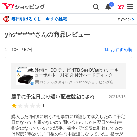
i
毎日引けるくじ 今すぐ挑戦
ログイン
yhs********さんの商品レビュー
1
-
10
件 /
57
件
おすすめ順
外付けHDD テレビ 4TB SeeQVault（シーキ
ューボルト）対応 外付けハードディスク ブ
ラック エレコム 再生品 ELD-QEN040UBK-Y
ロジテックダイレクトYahoo!ショッピング店
Y
勝手に予定日より遅い配達指定にされていた
2021/5/16
1
購入した2日後に届くのを事前に確認して購入したのに予定
日になっても届かないので問い合わせしたら翌日の午前中
指定になっているとの返事。荷物が営業所に到着してるの
は深夜2時なのに1日後の午前中配達になっていた。指示が