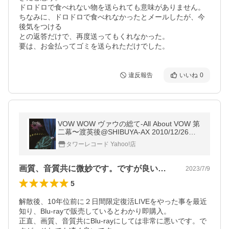
ドロドロで食べれない物を送られても意味がありません。

ちなみに、ドロドロで食べれなかったとメールしたが、今
後気をつける

との返答だけで、再度送ってもくれなかった。

要は、お金払ってゴミを送られただけでした。
違反報告
いいね
0
VOW WOW ヴァウの総て-All About VOW 第
二幕〜渡英後@SHIBUYA-AX 2010/12/26
［Blu-ray Disc+CD-ROM］ Blu-ray Disc
タワーレコード Yahoo!店
画質、音質共に微妙です。ですが良いです。
2023/7/9
5
解散後、10年位前に２日間限定復活LIVEをやった事を最近
知り、Blu-rayで販売しているとわかり即購入。

正直、画質、音質共にBlu-rayにしては非常に悪いです。で