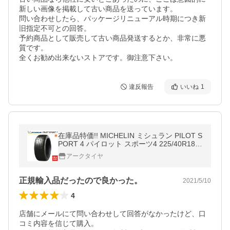
新しい画像を掲載して古い商品を送っています。

問い合わせしたら、パッケージリニューアル時期につき新
旧指定不可との回答。

予約商品として販売して古い商品発送するとか、非常に悪
質です。

全くお勧め出来ないストアです。御注意下さい。
違反報告
いいね
1
在庫品特価!! MICHELIN ミシュラン PILOT S
PORT 4 パイロット スポーツ4 225/40R18 9
2(Y) XL タイヤ単品1本価格
アークタイヤ
正規輸入品だったので良かった。
2021/5/10
4
店舗にメールにて問い合わせして回答がなかったけど、口
コミ内容を信じて購入。
