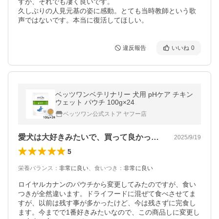
すが、それでも凄く良いです。

久しぶりの人見元基の姿に感動。とても当時教師という歌
声ではないです。本当に復活してほしい。
違反報告
いいね
0
ベッツワンベテリナリー 犬用 pHケア チキン
ウェット パウチ 100g×24
ベッツワン公式ストア ヤフー店
愛犬は大好きみたいで、買って良かった。
2025/9/19
5
栄養バランス
：
非常に良い
、
食いつき
：
非常に良い
ロイヤルカナンのパウチから変更してみたのですが、食い
つきが全然違います。ドライフードに混ぜて食べさせてま
すが、以前は残す事が多かったけど、今は残さずに完食し
ます。今までで1番好きみたいなので、この商品しに変更し