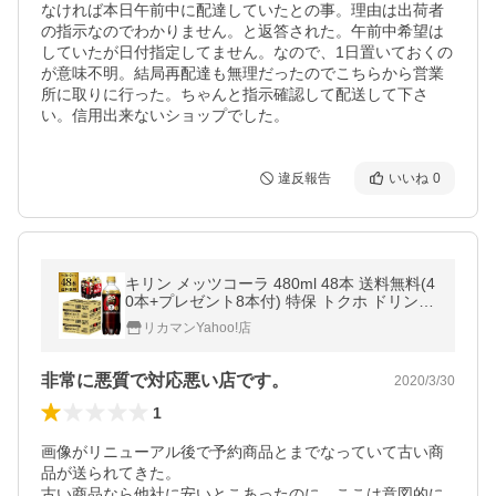
なければ本日午前中に配達していたとの事。理由は出荷者
の指示なのでわかりません。と返答された。午前中希望は
していたが日付指定してません。なので、1日置いておくの
が意味不明。結局再配達も無理だったのでこちらから営業
所に取りに行った。ちゃんと指示確認して配送して下さ
い。信用出来ないショップでした。
違反報告
いいね
0
キリン メッツコーラ 480ml 48本 送料無料(4
0本+プレゼント8本付) 特保 トクホ ドリンク
ジュース GLY
リカマンYahoo!店
非常に悪質で対応悪い店です。
2020/3/30
1
画像がリニューアル後で予約商品とまでなっていて古い商
品が送られてきた。

古い商品なら他社に安いとこあったのに、ここは意図的に