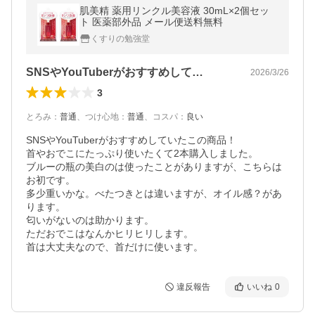
肌美精 薬用リンクル美容液 30mL×2個セッ
ト 医薬部外品 メール便送料無料
くすりの勉強堂
SNSやYouTuberがおすすめして…
2026/3/26
3
とろみ
：
普通
、
つけ心地
：
普通
、
コスパ
：
良い
SNSやYouTuberがおすすめしていたこの商品！

首やおでこにたっぷり使いたくて2本購入しました。

ブルーの瓶の美白のは使ったことがありますが、こちらは
お初です。

多少重いかな。べたつきとは違いますが、オイル感？があ
ります。

匂いがないのは助かります。

ただおでこはなんかヒリヒリします。

首は大丈夫なので、首だけに使います。
違反報告
いいね
0