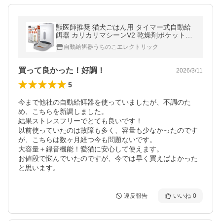
獣医師推奨 猫犬ごはん用 タイマー式自動給
餌器 カリカリマシーンV2 乾燥剤ポケット搭
載 電池 安心日本メーカー1年保証サポート
自動給餌器うちのこエレクトリック
最新 音声録音
買って良かった！好調！
2026/3/11
5
今まで他社の自動給餌器を使っていましたが、不調のた
め、こちらを新調しました。

結果ストレスフリーでとても良いです！

以前使っていたのは故障も多く、容量も少なかったのです
が、こちらは数ヶ月経つ今も問題ないです。

大容量＋録音機能！愛猫に安心して使えます。

お値段で悩んでいたのですが、今では早く買えばよかった
と思います。
違反報告
いいね
0