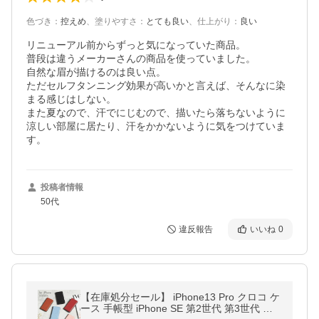
色づき
：
控えめ
、
塗りやすさ
：
とても良い
、
仕上がり
：
良い
リニューアル前からずっと気になっていた商品。

普段は違うメーカーさんの商品を使っていました。

自然な眉が描けるのは良い点。

ただセルフタンニング効果が高いかと言えば、そんなに染
まる感じはしない。

また夏なので、汗でにじむので、描いたら落ちないように
涼しい部屋に居たり、汗をかかないように気をつけていま
す。
投稿者情報
50代
違反報告
いいね
0
【在庫処分セール】 iPhone13 Pro クロコ ケ
ース 手帳型 iPhone SE 第2世代 第3世代 ケ