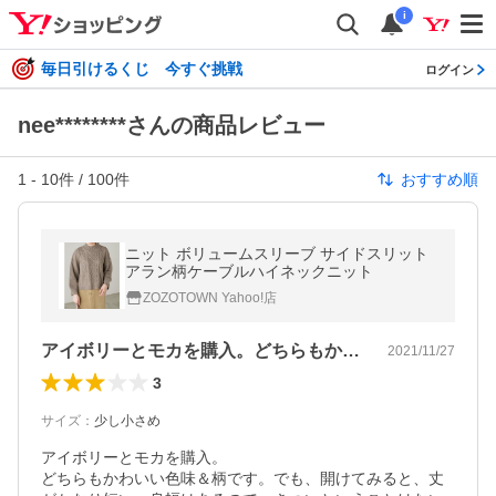
i
毎日引けるくじ 今すぐ挑戦
ログイン
nee********さんの商品レビュー
1
-
10
件 /
100
件
おすすめ順
ニット ボリュームスリーブ サイドスリット
アラン柄ケーブルハイネックニット
ZOZOTOWN Yahoo!店
アイボリーとモカを購入。どちらもかわい…
2021/11/27
3
サイズ
：
少し小さめ
アイボリーとモカを購入。

どちらもかわいい色味＆柄です。でも、開けてみると、丈