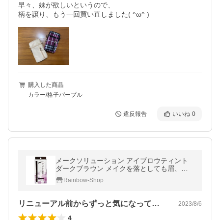
早々、妹が欲しいというので、

柄を譲り、もう一回買い直しました( ^ω^ )
購入した商品
カラー/格子パープル
違反報告
いいね
0
メークソリューション アイブロウティント
ダークブラウン メイクを落としても眉、あ
ります。
Rainbow-Shop
リニューアル前からずっと気になっていた…
2023/8/6
4