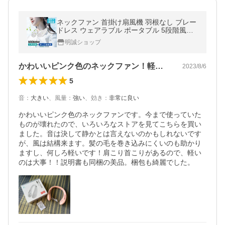
ネックファン 首掛け扇風機 羽根なし ブレー
ドレス ウェアラブル ポータブル 5段階風量
約200g 軽量 首への負担が少ない USB充電式
明誠ショップ
【PL保険加入済み製品・安心】
かわいいピンク色のネックファン！軽い！
2023/8/6
5
音
：
大きい
、
風量
：
強い
、
効き
：
非常に良い
かわいいピンク色のネックファンです。今まで使っていた
ものが壊れたので、いろいろなストアを見てこちらを買い
ました。音は決して静かとは言えないのかもしれないです
が、風は結構来ます。髪の毛を巻き込みにくいのも助かり
ますし、何しろ軽いです！肩こり首こりがあるので、軽い
のは大事！！説明書も同梱の美品。梱包も綺麗でした。