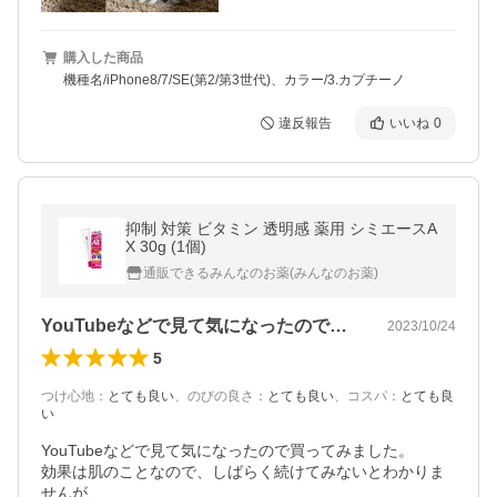
購入した商品
機種名/iPhone8/7/SE(第2/第3世代)、カラー/3.カプチーノ
違反報告
いいね
0
抑制 対策 ビタミン 透明感 薬用 シミエースA
X 30g (1個)
通販できるみんなのお薬(みんなのお薬)
YouTubeなどで見て気になったので…
2023/10/24
5
つけ心地
：
とても良い
、
のびの良さ
：
とても良い
、
コスパ
：
とても良
い
YouTubeなどで見て気になったので買ってみました。

効果は肌のことなので、しばらく続けてみないとわかりま
せんが、
