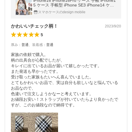
iPhone16 iPhone16Pro ケース 手帳 iPhone1
5 ケース 手帳型 iPhone SE3 iPhone14 ケー
ス アイフォン 13 ケース 11 ケース iPhone S
スマホケースのdesign mobile
E 12 pro SE2 8 韓国 エルナト
かわいいチェック柄！
2023/9/20
5
厚み
：
普通
、
装着感
：
普通
家族の依頼で購入。

柄の出具合が心配でしたが、

キレイに出ているお品が届いて嬉しかったです。

また発送も早かったです。

受け取った家族もたいへん喜んでいました。

とてもかわいいお品で、実は自分も欲しいなと悩んでいる
お品なので、

色違いで注文しようかなーと考えています。

お値段お安い！ストラップが付いていたらより良かったで
すが、このお値段なので納得です。