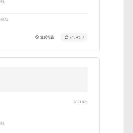
情報
た商品
違反報告
いいね
0
2021/4/5
情報