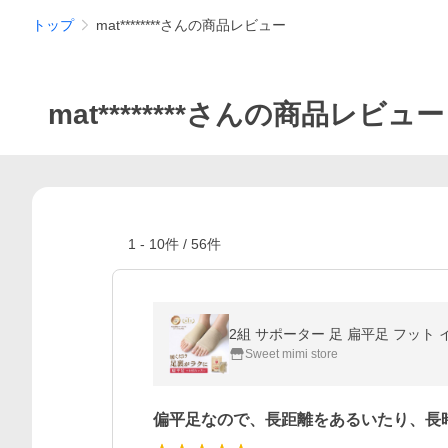
トップ
mat********さんの商品レビュー
mat********さんの商品レビュー
1
-
10
件 /
56
件
Sweet mimi store
偏平足なので、長距離をあるいたり、長