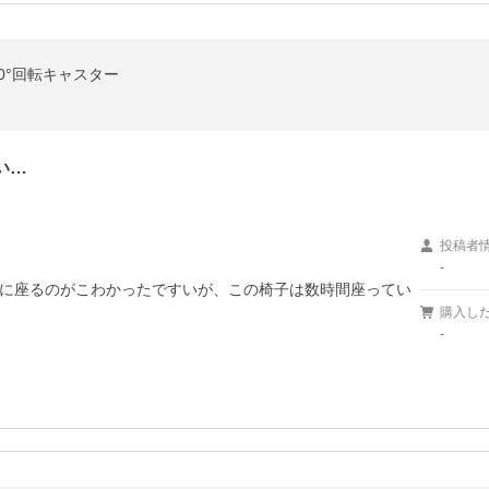
0°回転キャスター
い…
投稿者
-
に座るのがこわかったですいが、この椅子は数時間座ってい
購入し
-