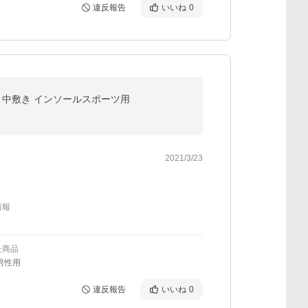
違反報告
いいね
0
ス 中敷き インソールスポーツ用
2021/3/23
情報
た商品
男性用
違反報告
いいね
0