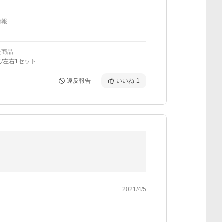
情報
た商品
/左右1セット
違反報告
いいね
1
2021/4/5