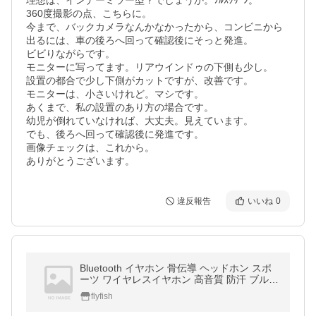
理想は、インナーミラー型？でしょうか。ﾌﾙｽｸﾘｰﾝ。

360度撮影の点、こちらに。

今まで、バックカメラなんかなかったから、コンビニから
出るには、車の後ろへ回って確認後にそっと発進。

ビビりながらです。

モニターに写ってます。リアウインドゥの下側も少し。

設置の都合で少し下側がカットですが、改善です。

モニターは、小さいけれど。マシです。

あくまで、私の設置のあり方の場合です。

幼児が倒れていなければ、大丈夫。見えています。

でも、後ろへ回って確認後に発進です。

画像チェックは、これから。

ありがとうございます。
違反報告
いいね
0
Bluetooth イヤホン 骨伝導 ヘッドホン スポ
ーツ ワイヤレスイヤホン 高音質 防汗 ブルー
トゥース イヤホン マイク内蔵 ヘッドセット
flyfish
(A1Z8GCDHe)