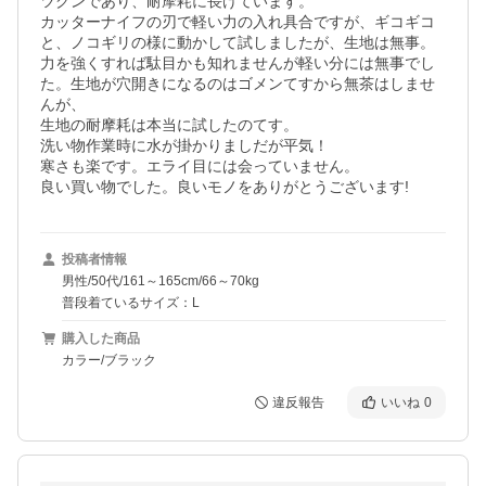
ツグンであり、耐摩耗に長けています。

カッターナイフの刃で軽い力の入れ具合ですが、ギコギコ
と、ノコギリの様に動かして試しましたが、生地は無事。

力を強くすれば駄目かも知れませんが軽い分には無事でし
た。生地が穴開きになるのはゴメンてすから無茶はしませ
んが、

生地の耐摩耗は本当に試したのてす。

洗い物作業時に水が掛かりましだが平気！

寒さも楽です。エライ目には会っていません。

良い買い物でした。良いモノをありがとうございます!
投稿者情報
男性/50代/161～165cm/66～70kg
普段着ているサイズ：L
購入した商品
カラー/ブラック
違反報告
いいね
0