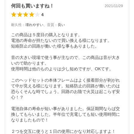
何回も買いますね！
2021/11/29
4
耐久性
：
壊れやすい
、
音質
：
良い
この商品は５度目の購入となります。

電池の寿命が持たないので買い換える様になります。

短絡防止の回路が働いた様な事もありました。

音の大きい現場で使う事が主なので、この商品は音が大き
いので助かります。

使用時間は他のものよりは少し短めですが、OKてす。

このヘッドセットの本体フレームはよく接着部分が剥がれ
て中が見える様になります。短絡防止の回路が働いたのは
恐らくそんな時でしょう。回路のお陰で火災は起こらず安
心！？

電池自体の寿命が短い事がありました。保証期間ならば交
換してもらいました。半年位で充電しても短い使用時間に
なりましたもので！

２つを交互に使うと１日の使用にかなり対応しますよ！
