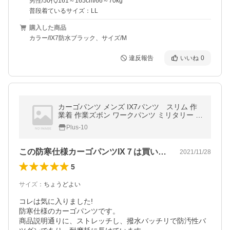
男性/50代/161～165cm/66～70kg
普段着ているサイズ：LL
購入した商品
カラー/IX7防水ブラック、サイズ/M
違反報告
いいね
0
カーゴパンツ メンズ IX7パンツ スリム 作
業着 作業ズボン ワークパンツ ミリタリー カ
ジュアル タクティカルパンツ アウトドア 耐
Plus-10
摩耗性 裏起毛 秋冬
この防寒仕様カーゴパンツIX７は買いてす
2021/11/28
5
サイズ
：
ちょうどよい
コレは気に入りました!

防寒仕様のカーゴパンツです。

商品説明通りに、ストレッチし、撥水バッチリで防汚性バ