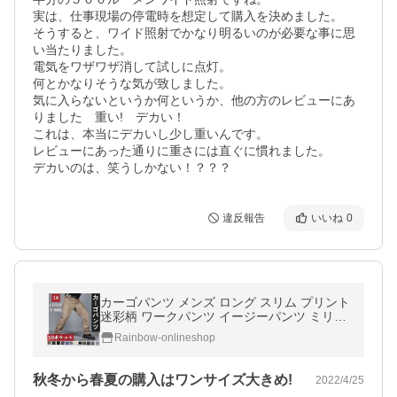
実は、仕事現場の停電時を想定して購入を決めました。

そうすると、ワイド照射でかなり明るいのが必要な事に思
い当たりました。

電気をワザワザ消して試しに点灯。

何とかなりそうな気が致しました。

気に入らないというか何というか、他の方のレビューにあ
りました　重い!　デカい！

これは、本当にデカいし少し重いんです。

レビューにあった通りに重さには直ぐに慣れました。

違反報告
いいね
0
カーゴパンツ メンズ ロング スリム プリント
迷彩柄 ワークパンツ イージーパンツ ミリタ
リーパンツ 作業着 作業ズボン カジュアル ゴ
Rainbow-onlineshop
ルフ 父の日
秋冬から春夏の購入はワンサイズ大きめ!
2022/4/25