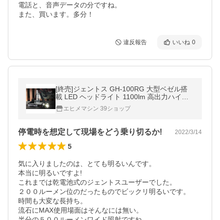
電話と、音声データの分ですね。

また、買います。多分！
違反報告
いいね
0
[終売]ジェントス GH-100RG 大型ベゼル搭
載 LED ヘッドライト 1100lm 高出力ハイブ
リットモデル
エヒメマシン 39ショップ
停電時を想定して現場をどう乗り切るか!
2022/3/14
5
気に入りましたのは、とても明るいんです。

本当に明るいですよ!

これまでは乾電池式のジェントスユーザーでした。

２００ルーメン位のだったものでビックリ明るいです。

時間も大変な長持ち。

流石にMAX使用場面はそんなには無い。

半分の５００ルーメンワイド照射ですね。
