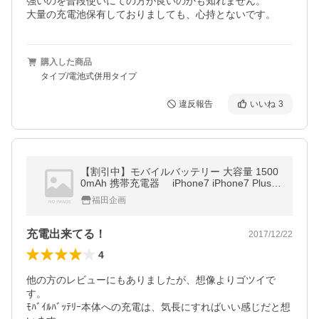
強いのを普段使いにての方が良いのかも知れません。

大量の充電池保有しておりましても、心持とないです。
購入した商品
タイプ/電池式併用タイプ
違反報告
いいね
3
【割引中】モバイルバッテリー 大容量 1500
0mAh 携帯充電器 iPhone7 iPhone7 Plusア
ウトドア 薄型 軽量 2台同時充電 急速 LEDラ
福田企画
イト付
充電出来てる！
2017/12/22
4
他の方のレビューにもありましたが、想像よりゴツイで
す。

ﾓﾊﾞｲﾙﾊﾞｯﾃﾘｰ本体への充電は、気長にすればいい感じだと想