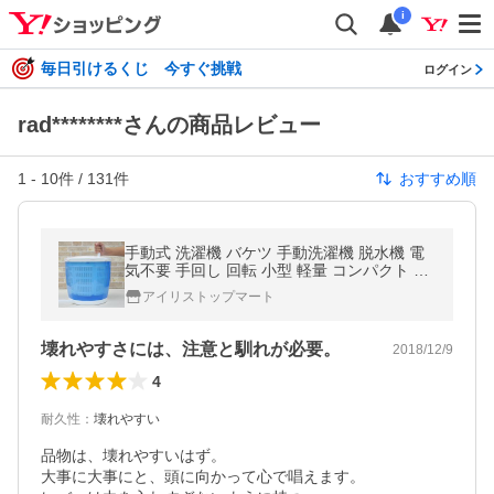
i
毎日引けるくじ 今すぐ挑戦
ログイン
rad********さんの商品レビュー
1
-
10
件 /
131
件
おすすめ順
手動式 洗濯機 バケツ 手動洗濯機 脱水機 電
気不要 手回し 回転 小型 軽量 コンパクト 家
庭用 洗濯 洗い 省エネ エコ
アイリストップマート
壊れやすさには、注意と馴れが必要。
2018/12/9
4
耐久性
：
壊れやすい
品物は、壊れやすいはず。

大事に大事にと、頭に向かって心で唱えます。
