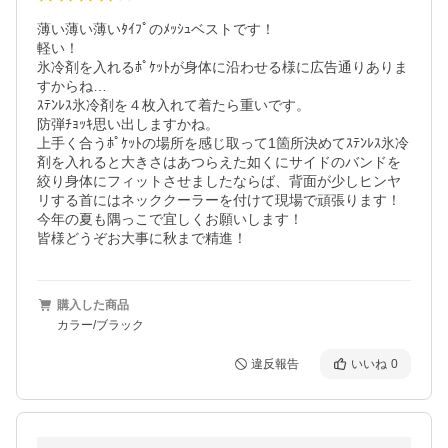
薄い薄い薄いﾀｲﾌﾟのﾒｯｼｭベストです！

軽い！

氷冷剤を入れるﾎﾟｹｯﾄが身体に沿わせる様に広告通りありま
すからね…

ｽﾃﾝﾚｽ氷冷剤を４枚入れて着たら重いです。

防弾ﾁｮｯｷ思い出しますかね。

上手く合うﾎﾟｹｯﾄの場所を感じ取って1箇所決めてｽﾃﾝﾚｽ氷冷
剤を入れると大きさはあつらえた如くにサイドのバンドを
絞り身体にフィットさせましたならば、背面が少しヒンヤ
リする首にはネッククーラーを付けて現場で頑張ります！

今年の夏も隅っこで宜しくお願いします！

皆様どうぞお大事に秋まで精進！
購入した商品
カラー/ブラック
違反報告
いいね
0