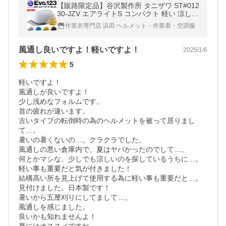
【販路限定品】谷沢製作所 タニザワ ST#012
30-JZV エアライトS コンパクト 軽い 涼しい
ヘルメット（通気孔付き）作業 工事用 土木
作業衣専門店 浜田 ヘルメット・作業着・空調服
建設 高所 安全 足場 Evo.123
風通し良いですよ！軽いですよ！
2025/1/6
5
軽いですよ！

風通しが良いですよ！

少し浅めなフォルムです。

首の疲れが違います。

古いタイプの転倒時の為のヘルメットを被って居りまし
て…。

暑いの暑くないの…。クラクラでした。

風通しの悪い倉庫内で、夏はヤバかったのでして…。

何とかマシな、少しでも涼しいのを探しているうちに…。

軽い事も重要だと気が付きました！

結構高い所を見上げて使用する為に軽い事も重要だと…。

見付けました。日本製です！

暑いから五厘刈りにしてまして…。

風通しを感じました。

良いかも知れませんよ！
