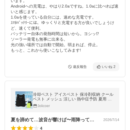
います。

Androidへの充電は、やはり2.0aですね。1.0aに比べれば速
いと感じます。

1.0aを使っている自分には、速めな充電です。

ｽﾏﾎﾊﾞｯﾃﾘｰには、ゆっくりと充電する方が良いでしょうけ
ど、速くて便利。

バッテリー自体の発熱時間は短いから。ヨシッ⁉

ソーラー発電も無事に出来る。

光の強い場所では自動で開始。弱まれば、停止。

もっと、これから使いこなしてみます!
違反報告
いいね
2
冷却ベスト アイスベスト 保冷剤収納 クール
ベスト メッシュ 涼しい 熱中症予防 夏用 保
冷グッズ 仕事用 作業着 キャンプ ゴルフ 運
Jolicoer
動会 現場作業 フリーサイズ
夏を諦めて…波音が響けば〜雨降って蒸し暑
2026/7/14
4