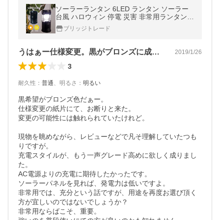
ソーラーランタン 6LED ランタン ソーラー
台風 ハロウィン 停電 災害 非常用ランタン
アウトドア キャンプ 防犯 懐中電灯 送料無料
ブリッジトレード
うはぁー仕様変更。黒がブロンズに成った。
2019/1/26
3
耐久性
：
普通
、
明るさ
：
明るい
黒希望がブロンズ色だぁー。

仕様変更の紙片にて、お断りと来た。

変更の可能性には触れられていたけれど。

現物を眺めながら、レビューなどで凡そ理解していたつも
りですが。

充電スタイルが、もう一声グレード高めに欲しく成りまし
た。

AC電源よりの充電に期待したかったです。

ソーラーパネルを見れば、発電力は低いですよ。

非常用では、充分という話ですが、用途を再度お選び頂く
方が宜しいのではないでしょうか？

非常用ならばこそ、重要。
