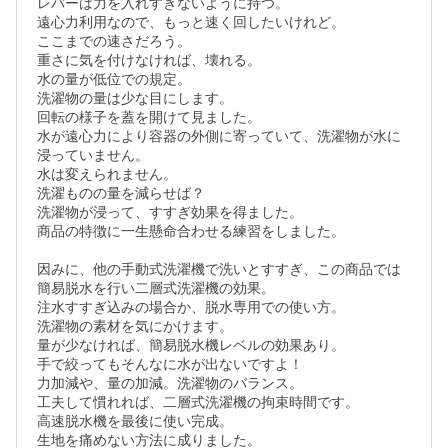
レバーは力を入れすぎないように持つ。

遠心力利用なので、もっと速く回したいけれど。

ここまでの速さだろう。

重さに気を付けなければ、壊れる。

水の量が低位での規定。

洗濯物の量は少な目にします。

回転の様子を蓋を開けて見ました。

水が遠心力により容器の外側に寄っていて、洗濯物が水に
浸っていません。

水は変えられません。

洗濯ものの量を減らせば？

洗濯物が浸って、すすぎ効果を得ました。

商品の特徴に一生懸命合わせる練習をしました。

因みに、他の手動式洗濯機で洗いとすすぎ、この商品では
簡易脱水を行い二層式洗濯機の効果。

注水すすぎ込みの場合か、脱水専用での使い方。

洗濯物の素材を気にかけます。

量が少なければ、簡易脱水機レベルの効果あり。

手で絞ってもそんなに水が出ないですよ！

力加減や、量の加減。洗濯物のバランス。

工夫して慣れれば、二層式洗濯機の拘束時間です。

高速脱水機を最後に使い完成。

生地を痛めない方法に成りました。
