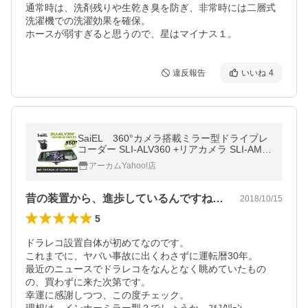
通常時は、洗剤残りや生乾き臭を防ぎ、非常時には二層式
洗濯機での洗濯効果を確保。

ホースが弱すぎると思うので、星はマイナス１。
違反報告
いいね
4
SaiEL 360°カメラ搭載ミラー型ドライブレ
コーダー SLI-ALV360 +リアカメラ SLI-AM-A
LV360-RC セット
アーカムYahoo!店
昔の装置から、進歩しているんですねぇ。
2018/10/15
5
ドラレコ設置自体が初めてなのです。

これまでに、ヤバい事故に出くわさずに運転暦30年。

最近のニュースでドラレコをなんとなく眺めていたもの
の、買わずに来た次第です。

幸運に感謝しつつ、この度チェック。
