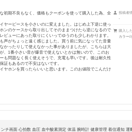
な初期不良もなく、価格もクーポンを使って購入した為、全
投稿者
-
イヤーピースを小さいのに変えました。はじめ上下逆に使っ
ホンのケースから取り出してそのままつけたら逆になるので
購入し
レビューにあった取りにくいってゆうのも少しわかります。

カラー/
も声がちょっと遠く感じました。買う前に気になってた音量
なかったりして使えなかった事がありましたが、こちらは大
が、1番小さい音が爆音で使えないとかは無いので、このお
ーも問題なく長く使えそうで、充電も早いです。後は耐久性
保証もあるので不安はないです。

イヤホンを買ったらいいと思います。このお値段でこんだけ
 インチ画面 心拍数 血圧 血中酸素測定 体温 腕時計 健康管理 着信通知 