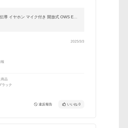
今だけ！史上最安値！ワイヤレスイヤホン 骨伝導 bluetoothイヤホン bluetooth5.4 耳を塞がない 耳掛け 骨伝導 イヤホン マイク付き 開放式 OWS ENCノイズキャン
2025/3/3
情報
た商品
ブラック
違反報告
いいね
0