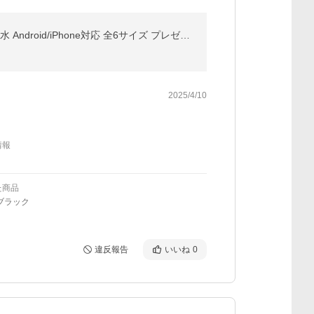
【ディスプレイ表示機能】スマートリング 健康管理 日本製センサー心拍数 血中酸素 睡眠 実用的 IP68M防水 Android/iPhone対応 全6サイズ プレゼント 敬老の日
2025/4/10
情報
た商品
ブラック
違反報告
いいね
0