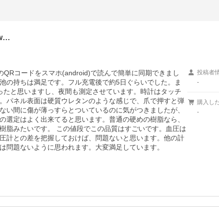
w…
QRコードをスマホ(android)で読んで簡単に同期できまし
投稿者
池の持ちは満足です。フル充電後で約5日ぐらいでした。ま
-
ったと思いますし、夜間も測定させています。時計はタッチ
。パネル表面は硬質ウレタンのような感じで、爪で押すと弾
購入し
ない間に傷が薄っすらとついているのに気がつきましたが、
-
の選定はよく出来てると思います。普通の硬めの樹脂なら、
樹脂みたいです。 この値段でこの品質はすごいです。血圧は
圧計との差を把握しておけば、問題ないと思います。他の計
は問題ないように思われます。大変満足しています。