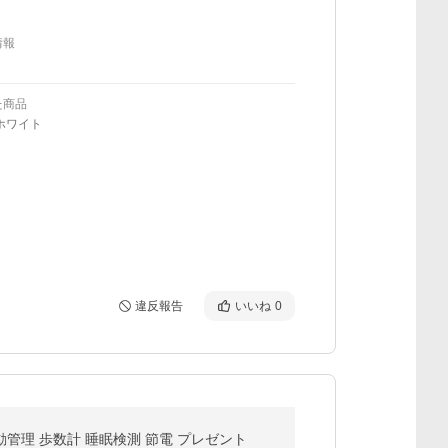
情報
た商品
ホワイト
違反報告
いいね
0
運動管理 歩数計 睡眠検測 節電 プレゼント