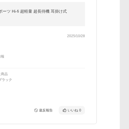
ポーツ Hi-fi 超軽量 超長待機 耳掛け式
2025/10/28
情報
た商品
ブラック
違反報告
いいね
0