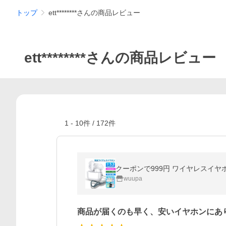
トップ
ett********さんの商品レビュー
ett********さんの商品レビュー
1
-
10
件 /
172
件
wuupa
商品が届くのも早く、安いイヤホンにあ