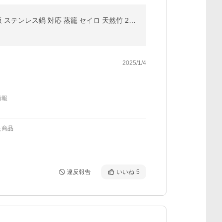
せいろ 竹 せいろ蒸し器 中華せいろ 一式セット 21cm 24cm 27cm 竹セイロ 鍋セット せいろ身 ふた 蒸し板 ステンレス鍋 対応 蒸籠 セイロ 天然竹 2段 鍋セット
2025/1/4
情報
た商品
違反報告
いいね
5