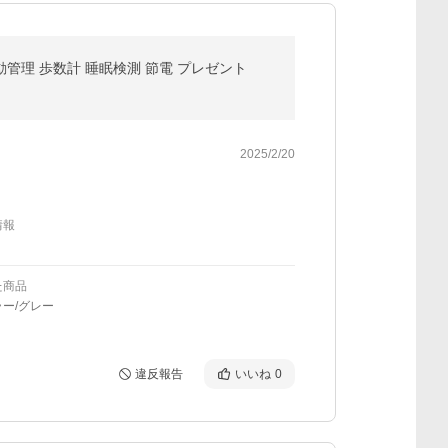
運動管理 歩数計 睡眠検測 節電 プレゼント
2025/2/20
情報
た商品
ー/グレー
違反報告
いいね
0