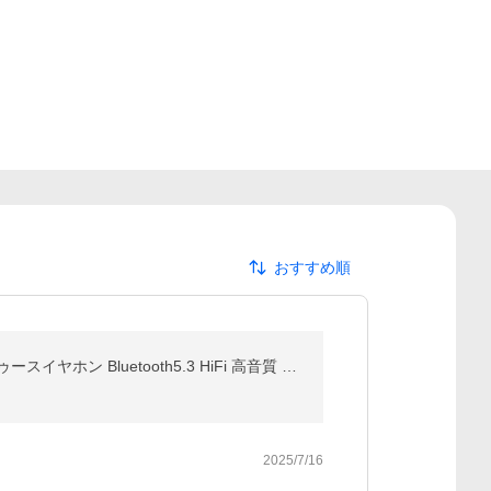
おすすめ順
クーポンで999円 ワイヤレスイヤホン 超軽量 ワイヤレス イヤホン ANC対応 ENC通話 bluetooth ブルートゥースイヤホン Bluetooth5.3 HiFi 高音質 超長待機
2025/7/16