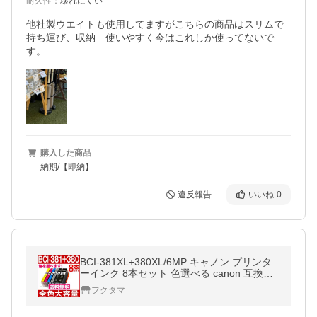
耐久性
：
壊れにくい
他社製ウエイトも使用してますがこちらの商品はスリムで
持ち運び、収納　使いやすく今はこれしか使ってないで
す。
購入した商品
納期/【即納】
違反報告
いいね
0
BCI-381XL+380XL/6MP キャノン プリンタ
ーインク 8本セット 色選べる canon 互換イ
ンクカートリッジ BCI-381+380/5MP BCI-38
フクタマ
0 BCI-381XL BCI381 BCI380XL