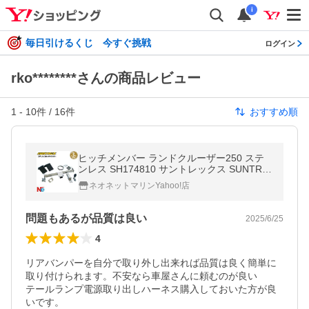
i
毎日引けるくじ 今すぐ挑戦
ログイン
rko********さんの商品レビュー
1
-
10
件 /
16
件
おすすめ順
ヒッチメンバー ランドクルーザー250 ステ
ンレス SH174810 サントレックス SUNTRE
X
ネオネットマリンYahoo!店
問題もあるが品質は良い
2025/6/25
4
リアバンパーを自分で取り外し出来れば品質は良く簡単に
取り付けられます。不安なら車屋さんに頼むのが良い

テールランプ電源取り出しハーネス購入しておいた方が良
いです。
