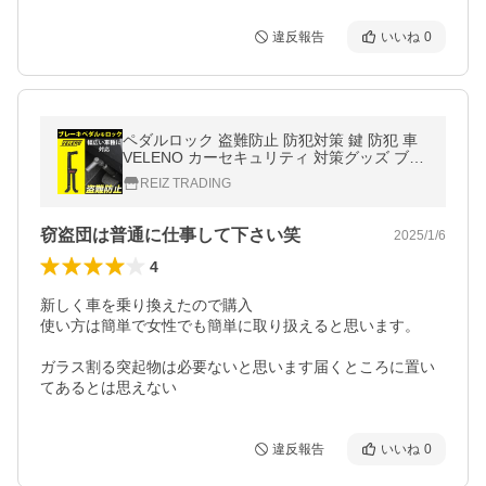
違反報告
いいね
0
ペダルロック 盗難防止 防犯対策 鍵 防犯 車
VELENO カーセキュリティ 対策グッズ ブレ
ーキロック セキュリティ
REIZ TRADING
窃盗団は普通に仕事して下さい笑
2025/1/6
4
新しく車を乗り換えたので購入

使い方は簡単で女性でも簡単に取り扱えると思います。

ガラス割る突起物は必要ないと思います届くところに置い
てあるとは思えない
違反報告
いいね
0