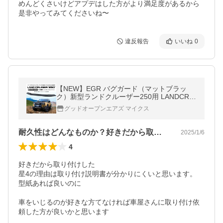
めんどくさいけどアプデはした方がより満足度があるから
是非やってみてくださいね〜
違反報告
いいね
0
【NEW】EGR バグガード（マットブラッ
ク）新型ランドクルーザー250用 LANDCRUI
SER250 / LADDER FRAME
グッドオープンエアズ マイクス
耐久性はどんなものか？好きだから取り付け
2025/1/6
4
好きだから取り付けした

星4の理由は取り付け説明書が分かりにくいと思います。

型紙あれば良いのに

車をいじるのが好きな方てなければ車屋さんに取り付け依
頼した方が良いかと思います