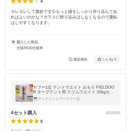
4
ヨレヨレして微妙です💦もっと縁をしっかり作り込んであ
ればよいのかな？ガラスに映り込みはしなくなるので運転
はしやすくなります。
購入した商品
仕様/HUD仕様車
違反報告
いいね
0
ヤフー1位 テントウエイト おもり FIELDOO
R タープテント用 スリムウエイト 20kgセッ
ト 10kg×2個組 5kg×4枚 重り 錘 薄型 スリム
マックスシェアーヤフー店
1年保証 送料無料
4セット購入
2025/5/3
5