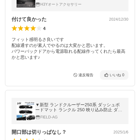
ム パーツ アクセサリー FB287
H3Yオートアクセサリー
付けて良かった
2024/12/30
4
フィット感明るさ良いです

配線通すのが素人でやるのは大変かと思います。

パワーバックドアから電源取れる配線作ってくれたら最高
かと思います♪
違反報告
いいね
0
▼新型 ランドクルーザー250系 ダッシュボ
ードマット ランクル 250 映り込み防止 ダッ
シュマット ダッシュカバー マット インテリ
FIELD-AG
ア 内装 スエード素材
開口部は切りっぱなし？
2025/1/6