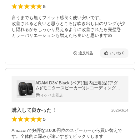
5
言うまでも無くフィット感良く使い安いです。

改善されると良いと思うところは吹き出し口のリングが少
し隠れるからしっかり見えるように改善されたら完璧👌

カラーバリエーションも増えたら良いと思います👍
違反報告
いいね
0
ADAM D3V Black (ペア)(国内正規品)(アダ
ム)(モニタースピーカー)(レコーディング・D
TM)(デスクトップ・モニタースピーカー)
イケベ楽器店
購入して良かった！
2026/3/14
5
Amazonで好評な3.000円位のスピーカーから買い替えで
す。全体的に深みが違いすぎてビックリします
