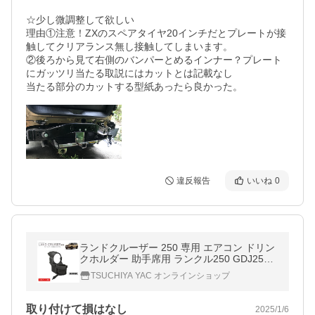
☆少し微調整して欲しい

理由①注意！ZXのスペアタイヤ20インチだとプレートが接
触してクリアランス無し接触してしまいます。

②後ろから見て右側のバンパーとめるインナー？プレート
にガッツリ当たる取説にはカットとは記載なし

当たる部分のカットする型紙あったら良かった。
違反報告
いいね
0
ランドクルーザー 250 専用 エアコン ドリン
クホルダー 助手席用 ランクル250 GDJ250
W TRJ250W SY-LC2 YAC
TSUCHIYA YAC オンラインショップ
取り付けて損はなし
2025/1/6