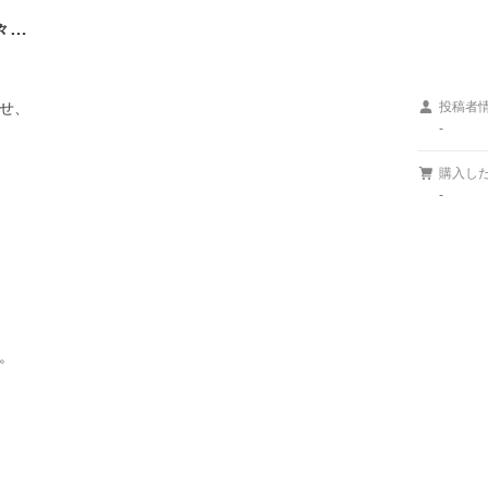
々…
せ、

投稿者
-
購入し
-

