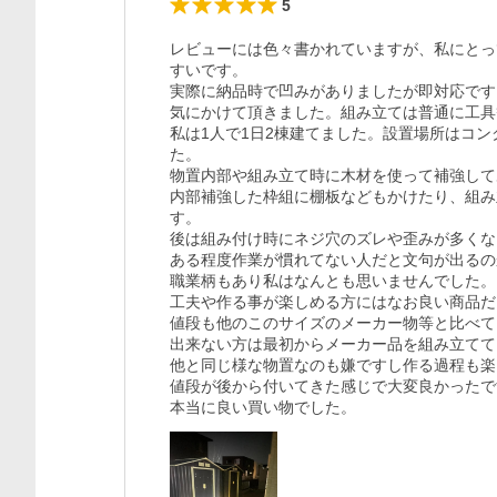
5
レビューには色々書かれていますが、私にとっ
すいです。

実際に納品時で凹みがありましたが即対応です
気にかけて頂きました。組み立ては普通に工具
私は1人で1日2棟建てました。設置場所はコ
た。

物置内部や組み立て時に木材を使って補強して
内部補強した枠組に棚板などもかけたり、組み
す。

後は組み付け時にネジ穴のズレや歪みが多くな
ある程度作業が慣れてない人だと文句が出るの
職業柄もあり私はなんとも思いませんでした。

工夫や作る事が楽しめる方にはなお良い商品だ
値段も他のこのサイズのメーカー物等と比べて
出来ない方は最初からメーカー品を組み立てて
他と同じ様な物置なのも嫌ですし作る過程も楽
値段が後から付いてきた感じで大変良かったで
本当に良い買い物でした。