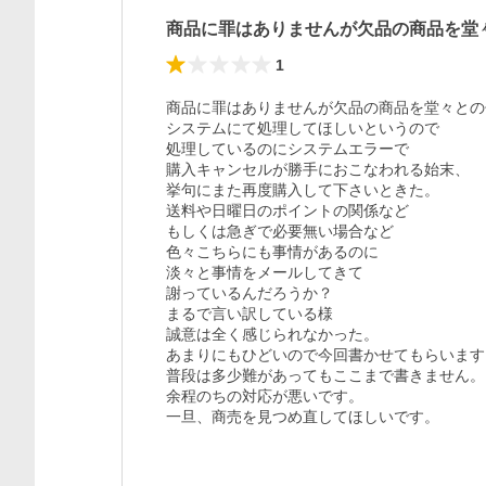
商品に罪はありませんが欠品の商品を堂
1
商品に罪はありませんが欠品の商品を堂々との
システムにて処理してほしいというので

処理しているのにシステムエラーで

購入キャンセルが勝手におこなわれる始末、

挙句にまた再度購入して下さいときた。

送料や日曜日のポイントの関係など

もしくは急ぎで必要無い場合など

色々こちらにも事情があるのに

淡々と事情をメールしてきて

謝っているんだろうか？

まるで言い訳している様

誠意は全く感じられなかった。

あまりにもひどいので今回書かせてもらいます。
普段は多少難があってもここまで書きません。

余程のちの対応が悪いです。

一旦、商売を見つめ直してほしいです。