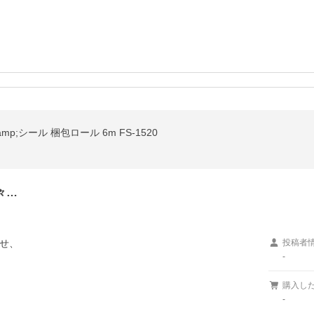
;シール 梱包ロール 6m FS-1520
々…
せ、

投稿者
-
購入し
-