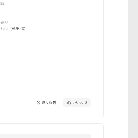
情報
た商品
.5cm(EUR43)
違反報告
いいね
0