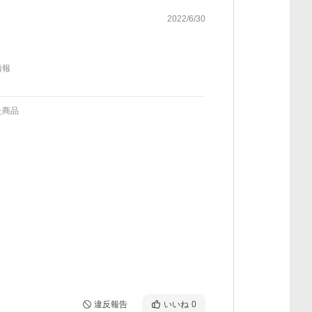
2022/6/30
情報
た商品
違反報告
いいね
0