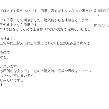
てはとても良かったです。簡単に言えばトタンなので凹みや
投稿者
-
ごく丁寧にして頂きました。購入前からも連絡などこまめに
等使える方なら簡単です。

購入し
ンクリではなかったので土台作りの方が大変で時間かかりまし
-
あります。

立て時に上部支えにして置くと1人でも全然組み立て出来ま
るので

かも、

と思います。

も圧倒的な安さです。なので購入時に完成や過程をイメージ
もらった方が良いです。

しみたいですし

す。
