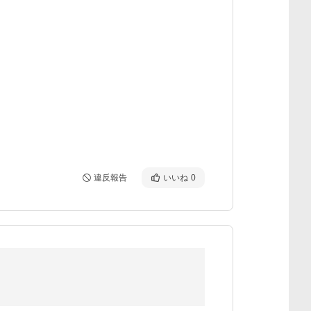
違反報告
いいね
0