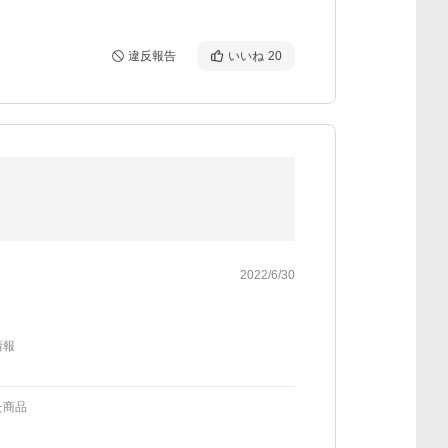
違反報告
いいね
20
2022/6/30
情報
た商品