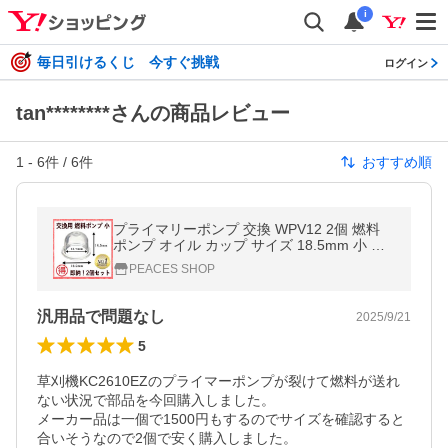
i
毎日引けるくじ 今すぐ挑戦
ログイン
tan********さんの商品レビュー
1
-
6
件 /
6
件
おすすめ順
プライマリーポンプ 交換 WPV12 2個 燃料
ポンプ オイル カップ サイズ 18.5mm 小 チ
ェンソー 刈払機 草刈り機 トリマー ブロワー
PEACES SHOP
除雪機 部品 修理 汎用品
汎用品で問題なし
2025/9/21
5
草刈機KC2610EZのプライマーポンプが裂けて燃料が送れ
ない状況で部品を今回購入しました。

メーカー品は一個で1500円もするのでサイズを確認すると
合いそうなので2個で安く購入しました。
