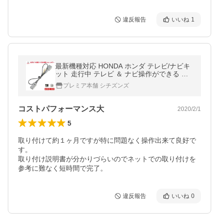
違反報告
いいね
1
最新機種対応 HONDA ホンダ テレビ/ナビキ
ット 走行中 テレビ ＆ ナビ操作ができる Gat
hers ギャザズ テレビキット 1年保証 取説付
プレミア本舗 シチズンズ
TV DVD キャンセラー
コストパフォーマンス大
2020/2/1
5
取り付けて約１ヶ月ですが特に問題なく操作出来て良好で
す。

取り付け説明書が分かりづらいのでネットでの取り付けを
参考に難なく短時間で完了。
違反報告
いいね
0