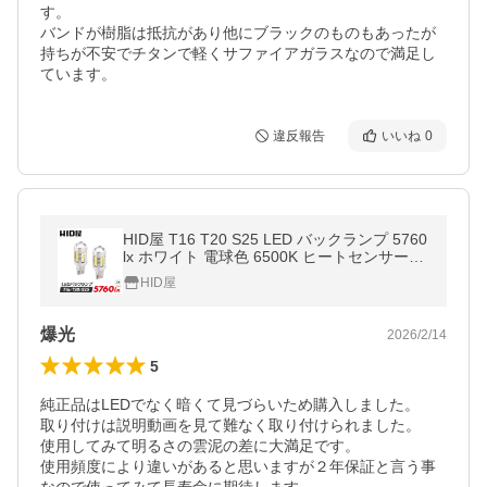
す。

バンドが樹脂は抵抗があり他にブラックのものもあったが
持ちが不安でチタンで軽くサファイアガラスなので満足し
ています。
違反報告
いいね
0
HID屋 T16 T20 S25 LED バックランプ 5760
lx ホワイト 電球色 6500K ヒートセンサー搭
載 広範囲照射 無極性 2個セット 爆光 2年保
HID屋
証
爆光
2026/2/14
5
純正品はLEDでなく暗くて見づらいため購入しました。

取り付けは説明動画を見て難なく取り付けられました。

使用してみて明るさの雲泥の差に大満足です。

使用頻度により違いがあると思いますが２年保証と言う事