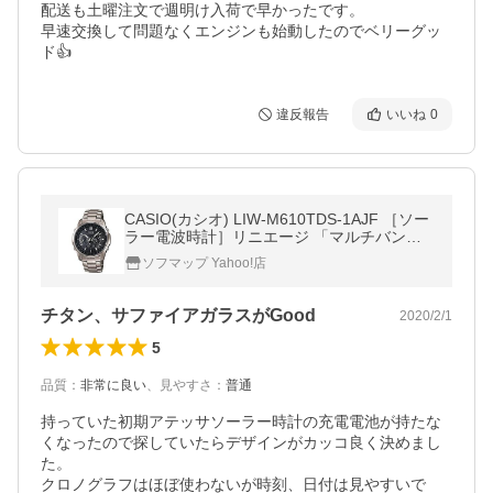
配送も土曜注文で週明け入荷で早かったです。

早速交換して問題なくエンジンも始動したのでベリーグッ
ド👍
違反報告
いいね
0
CASIO(カシオ) LIW-M610TDS-1AJF ［ソー
ラー電波時計］リニエージ 「マルチバンド
6」 [振込不可]
ソフマップ Yahoo!店
チタン、サファイアガラスがGood
2020/2/1
5
品質
：
非常に良い
、
見やすさ
：
普通
持っていた初期アテッサソーラー時計の充電電池が持たな
くなったので探していたらデザインがカッコ良く決めまし
た。

クロノグラフはほぼ使わないが時刻、日付は見やすいで