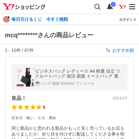
i
毎日引けるくじ 今すぐ挑戦
ログイン
mcq********さんの商品レビュー
1
-
10
件 /
87
件
おすすめ順
ビジネスバッグ レディース A4 軽量 自立 リ
クルートバッグ 就活 面接 トートバッグ 通勤
通学 大容量 入学 折らずにお届け 爆買
バッグ 雑貨 Annekor アンコール
良品！
2024/7/7
5
重量感
：
軽い
、
生地
：
厚め
同じ製品かと思われる製品がもっと安く売っているお店も
ありましたが、折り目を付けずに配送してくださる事を明