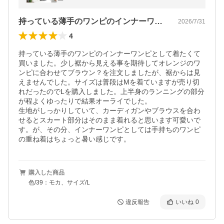
夏 26SS0414R, 爆買
持っている薄手のワンピのインナーワンピ…
2026/7/31
4
持っている薄手のワンピのインナーワンピとして着たくて
買いました。少し裾から見える事を期待してオレンジのワ
ンピに合わせてブラウン？を注文しましたが、裾からは見
えませんでした。サイズは普段はMを着ていますが売り切
れだったのでLを購入しました。上半身のランニングの部分
が程よくゆったりで結果オーライでした。

生地がしっかりしていて、カーディガンやブラウスを合わ
せるとスカート部分はそのまま着れると思います可愛いで
す。が、その分、インナーワンピとしては手持ちのワンピ
の重ね着はちょっと暑い感じです。
購入した商品
色/39：モカ、サイズ/L
違反報告
いいね
0