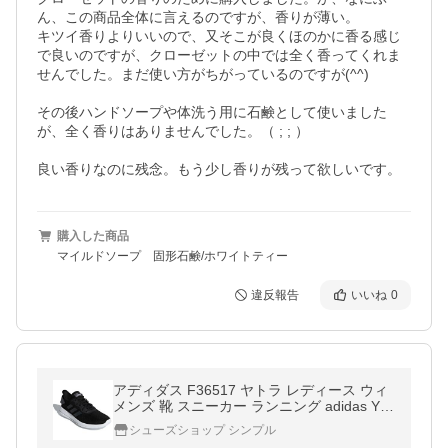
ん、この商品全体に言えるのですが、香りが薄い。

キツイ香りよりいいので、又そこが良くほのかに香る感じ
で良いのですが、クローゼットの中では全く香ってくれま
せんでした。まだ使い方がちがっているのですが(^^)

その後ハンドソープや体洗う用に石鹸として使いました
が、全く香りはありませんでした。（ ; ; ）

良い香りなのに残念。もう少し香りが残って欲しいです。
購入した商品
マイルドソープ 固形石鹸/ホワイトティー
違反報告
いいね
0
アディダス F36517 ヤトラ レディース ウィ
メンズ 靴 スニーカー ランニング adidas YA
TRA コアブラック/グレーシックス
シューズショップ シンプル