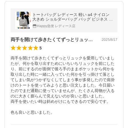
トートバッグ レディース 軽い a4 ナイロン
大きめ ショルダーバッグ バッグ ビジネス 2
way 50代 多収納 大容量 軽量 シンプル 通勤
Happy急便 レディース店
通学 メール便不可 送料無料
両手を開けて歩きたくてずっとリュックを…
2025/8/17
5
両手を開けて歩きたくてずっとリュックを愛用していまし
たが、何かを取り出すためにいちいちリュックを前にした
り、前にするのが面倒で後ろ手のままポケットから何かを
取り出した時に一緒に入っていた何かを引っ掛けて落とし
てしまい気がつかずなくしてしまう事が多発したので肩掛
けのトートを使ってみようと思い注文しました。今日届い
たのでまだ通勤に使っていませんが、たくさん荷物が入る
のに大きく膨らんで見えないのが良いと思いました。

両手を使いたい時は斜めがけにもできるので安心です。

色も良いと思いました。