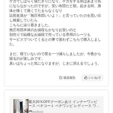
ケガでしばらく寝たきりになり、ケガをする前はあまり気
にならなかったのですが、安い布団だと朝、起きる時、身
体が痛くて痛くてたまらなくなり

以前友達が「無圧布団いいよ！」と言っていたのを思い出
し検索していたら

こちらに辿り着きました。

無圧布団本体のお値段もかなりお安いのと

別売りで結構なお値段で売っている専用のシーツも

サービスでついてくるとの事で迷わずこちらで購入しまし
た。

まだ、寝ていないので星を一つ減らしましたが、今夜から
寝るのが楽しみです。

臭いはちょっと気になりますが、じきに消えるでしょう。
違反報告
いいね
0
最大20％OFFクーポンあり インナーワンピ
ース ペチコート ペチワンピ レディース ワン
ピースの下 涼しい 綿100% 大きいサイズ 春
ecoloco