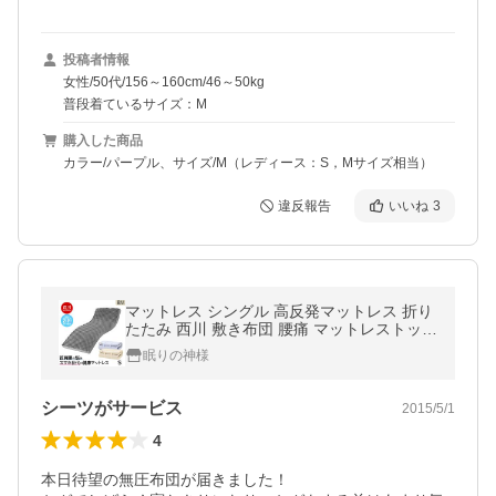
投稿者情報
女性/50代/156～160cm/46～50kg
普段着ているサイズ：M
購入した商品
カラー/パープル、サイズ/M（レディース：S，Mサイズ相当）
違反報告
いいね
3
マットレス シングル 高反発マットレス 折り
たたみ 西川 敷き布団 腰痛 マットレストッパ
ー ごろ寝マット 敷布団 硬め ウェーブ
眠りの神様
シーツがサービス
2015/5/1
4
本日待望の無圧布団が届きました！
