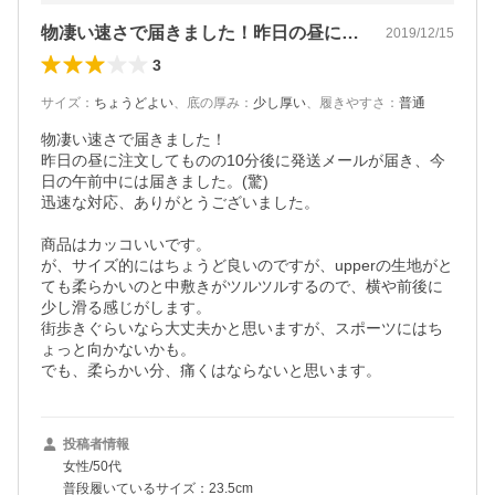
物凄い速さで届きました！昨日の昼に注文…
2019/12/15
3
サイズ
：
ちょうどよい
、
底の厚み
：
少し厚い
、
履きやすさ
：
普通
物凄い速さで届きました！

昨日の昼に注文してものの10分後に発送メールが届き、今
日の午前中には届きました。(驚)

迅速な対応、ありがとうございました。

商品はカッコいいです。

が、サイズ的にはちょうど良いのですが、upperの生地がと
ても柔らかいのと中敷きがツルツルするので、横や前後に
少し滑る感じがします。

街歩きぐらいなら大丈夫かと思いますが、スポーツにはち
ょっと向かないかも。

でも、柔らかい分、痛くはならないと思います。
投稿者情報
女性/50代
普段履いているサイズ：23.5cm