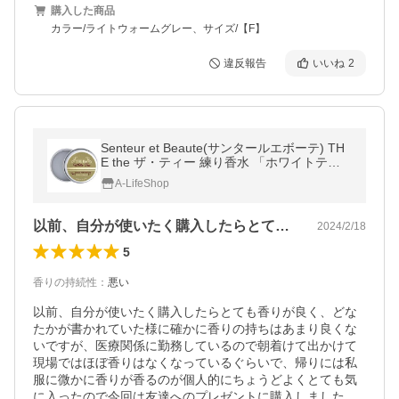
購入した商品
カラー/ライトウォームグレー、サイズ/【F】
違反報告
いいね
2
Senteur et Beaute(サンタールエボーテ) TH
E the ザ・ティー 練り香水 「ホワイトティ
ー」
A-LifeShop
以前、自分が使いたく購入したらとても香…
2024/2/18
5
香りの持続性
：
悪い
以前、自分が使いたく購入したらとても香りが良く、どな
たかが書かれていた様に確かに香りの持ちはあまり良くな
いですが、医療関係に勤務しているので朝着けて出かけて
現場ではほぼ香りはなくなっているぐらいで、帰りには私
服に微かに香りが香るのが個人的にちょうどよくとても気
に入ったので今回は友達へのプレゼントに購入しました。