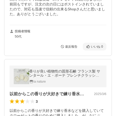
前回もですが、注文の次の日にはポストインされていまし
たので、対応も迅速で信頼の出来るShopさんだと思いまし
た。ありがとうございました。
投稿者情報
50代
違反報告
いいね
0
香りが良い植物性の固形石鹸 フランス製 サ
ンタール・エ・ボーテ フレンチクラッシッ
ク マイルドソープ お肌に優しくやさしい香
la nature
り
以前からこの香りが大好きで練り香水など…
2025/3/6
3
以前からこの香りが大好きで練り香水などを購入していて
クローゼットの香りのために購入しました。が、なにぶ