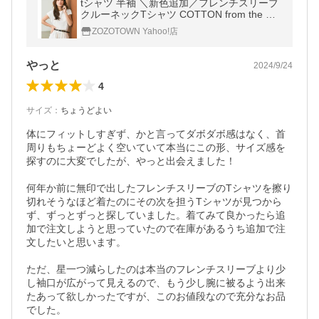
tシャツ 半袖 ＼新色追加／フレンチスリーブ
クルーネックTシャツ COTTON from the US
レディース
ZOZOTOWN Yahoo!店
やっと
2024/9/24
4
サイズ
：
ちょうどよい
体にフィットしすぎず、かと言ってダボダボ感はなく、首
周りもちょーどよく空いていて本当にこの形、サイズ感を
探すのに大変でしたが、やっと出会えました！

何年か前に無印で出したフレンチスリーブのTシャツを擦り
切れそうなほど着たのにその次を担うTシャツが見つから
ず、ずっとずっと探していました。着てみて良かったら追
加で注文しようと思っていたので在庫があるうち追加で注
文したいと思います。

ただ、星一つ減らしたのは本当のフレンチスリーブより少
し袖口が広がって見えるので、もう少し腕に被るよう出来
たあって欲しかったですが、このお値段なので充分なお品
でした。