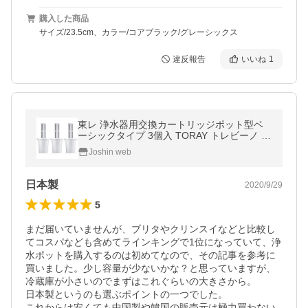
購入した商品
サイズ/23.5cm、カラー/コアブラック/グレーシックス
違反報告
いいね
1
東レ 浄水器用交換カートリッジポット型ベ
ーシックタイプ 3個入 TORAY トレビーノ P
Tシリーズ PTC.F3J 返品種別B
Joshin web
日本製
2020/9/29
5
まだ届いていませんが、ブリタやクリンスイなどと比較し
てコスパなども含めてラインキングで1位になっていて、浄
水ポットを購入するのは初めてなので、その記事を参考に
買いました。少し容量が少ないかな？と思っていますが、
冷蔵庫が小さいのでまずはこれぐらいの大きさから。

日本製というのも選ぶポイントの一つでした。

これからは安くても中国製や韓国の販売元は極力買わない