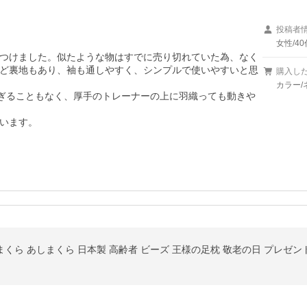
投稿者
女性/40
つけました。似たような物はすでに売り切れていた為、なく
ど裏地もあり、袖も通しやすく、シンプルで使いやすいと思
購入し
カラー/
すぎることもなく、厚手のトレーナーの上に羽織っても動きや
います。
まくら あしまくら 日本製 高齢者 ビーズ 王様の足枕 敬老の日 プレゼン