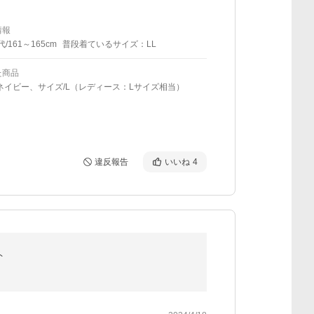
情報
代/161～165cm
普段着ているサイズ：LL
た商品
ネイビー、サイズ/L（レディース：Lサイズ相当）
違反報告
いいね
4
ト