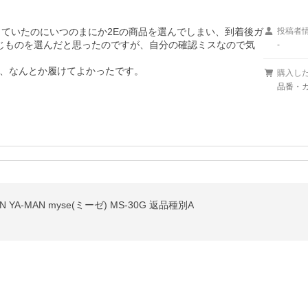
していたのにいつのまにか2Eの商品を選んでしまい、到着後ガ
投稿者
同じものを選んだと思ったのですが、自分の確認ミスなので気
-
、なんとか履けてよかったです。
購入し
品番・カ
YA-MAN myse(ミーゼ) MS-30G 返品種別A