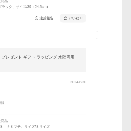
た商品
ブラック、サイズ/39（24.5cm）
違反報告
いいね
0
ナー プレゼント ギフト ラッピング 水陸両用
2024/6/30
情報
た商品
38. ナミマチ、サイズ/Ｓサイズ