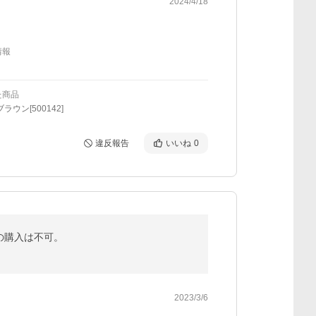
2024/4/18
情報
た商品
ラウン[500142]
違反報告
いいね
0
足だけの購入は不可。
2023/3/6