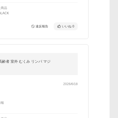
た商品
LACK
違反報告
いいね
0
高齢者 室外 むくみ リンパ マジ
2026/6/18
情報