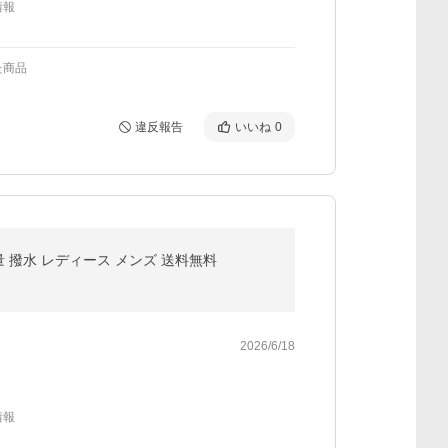
情報
た商品
違反報告
いいね
0
量 撥水 レディース メンズ 送料無料
2026/6/18
情報