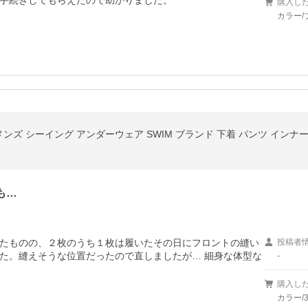
手続きしてもらえたので助かりました。
購入し
カラー/
 メンズ シーイング アンダーウェア SWIM ブランド 下着 パンツ イン
も…
たものの、２枚のうち１枚は履いたその日にフロントの縫い
投稿者
た。縫えそうな位置だったので直しましたが… 細身な体型な
-
購入し
カラー/