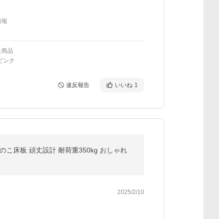
情報
た商品
ピンク
違反報告
いいね
1
こ床板 頑丈設計 耐荷重350kg おしゃれ
2025/2/10