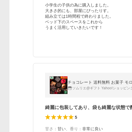
小学生の子供の為に購入しました。

大きさ的にも、部屋にぴったりす。

組み立ては1時間程で終わりました。

ベッド下のスペースをこれから

うまく活用していきたいです！
チョコレート 送料無料 お菓子 モロ
ソムリエ@ギフト Yahoo!ショッピン
綺麗に包装してあり、袋も綺麗な状態で
5
甘さ
：
甘い
、
香り
：
非常に良い