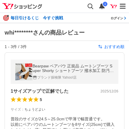
i
毎日引けるくじ 今すぐ挑戦
ログイン
whi********さんの商品レビュー
1
-
3
件 /
3
件
おすすめ順
Bearpaw ベアパウ 正規品 ムートンブーツ S
uper Shorty ショートブーツ 撥水加工 防汚加
工 本革 防寒 あたたかい もこもこ おしゃれ
ブランド探検隊 Yahoo!店
3049W
1サイズアップで正解でした
2025/12/26
5
サイズ
：
ちょうどよい
普段のサイズが24.5～25.0cmで甲薄で幅普通です。

以前にベアパウのムートンブーツを8サイズ(25cm)で購入