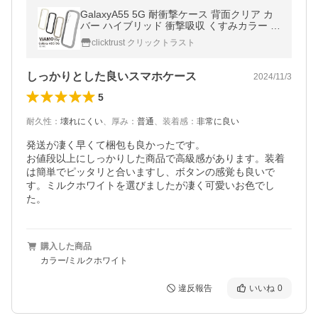
GalaxyA55 5G 耐衝撃ケース 背面クリア カ
バー ハイブリッド 衝撃吸収 くすみカラー ギ
ャラクシーA55 5G SC-53E 耐衝撃ハイブリ
clicktrust クリックトラスト
ット 携帯 スマートフォン
しっかりとした良いスマホケース
2024/11/3
5
耐久性
：
壊れにくい
、
厚み
：
普通
、
装着感
：
非常に良い
発送が凄く早くて梱包も良かったです。

お値段以上にしっかりした商品で高級感があります。装着
は簡単でピッタリと合いますし、ボタンの感覚も良いで
す。ミルクホワイトを選びましたが凄く可愛いお色でし
購入した商品
カラー/ミルクホワイト
違反報告
いいね
0