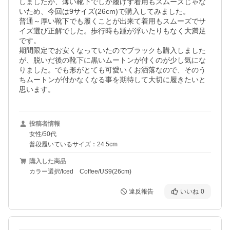
しましたが、薄い靴下でしか履けず着用もスムーズじゃな
いため、今回は9サイズ(26cm)で購入してみました。

普通～厚い靴下でも履くことが出来て着用もスムーズでサ
イズ選び正解でした。歩行時も踵が浮いたりもなく大満足
です。

期間限定でお安くなっていたのでブラックも購入しました
が、脱いだ後の靴下に黒いムートンが付くのが少し気にな
りました。でも形がとても可愛いくお洒落なので、そのう
ちムートンが付かなくなる事を期待して大切に履きたいと
思います。
投稿者情報
女性/50代
普段履いているサイズ：24.5cm
購入した商品
カラー選択/Iced Coffee/US9(26cm)
違反報告
いいね
0