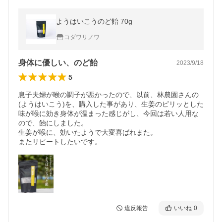
ようはいこうのど飴 70g
コダワリノワ
身体に優しい、のど飴
2023/9/18
5
息子夫婦が喉の調子が悪かったので、以前、林農園さんの
(ようはいこう)を、購入した事があり、生姜のピリッとした
味が喉に効き身体が温まった感じがし、今回は若い人用な
ので、飴にしました。

生姜が喉に、効いたようで大変喜ばれまた。

またリピートしたいです。
違反報告
いいね
0