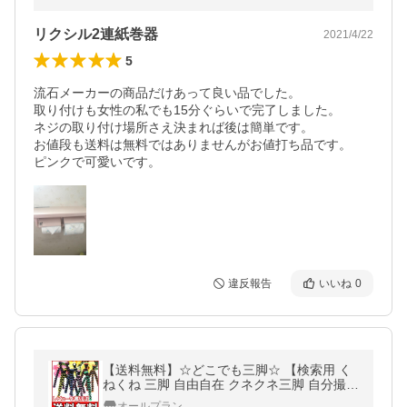
リクシル2連紙巻器
2021/4/22
5
流石メーカーの商品だけあって良い品でした。

取り付けも女性の私でも15分ぐらいで完了しました。

ネジの取り付け場所さえ決まれば後は簡単です。

お値段も送料は無料ではありませんがお値打ち品です。

ピンクで可愛いです。
違反報告
いいね
0
【送料無料】☆どこでも三脚☆ 【検索用 く
ねくね 三脚 自由自在 クネクネ三脚 自分撮り
曲がる コンパクト デジタルカメラ 三脚】
オールプラン