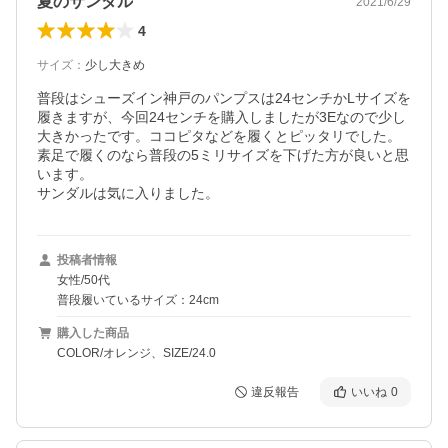
夏のサンダル
2021/6/29
4
サイズ
：
少し大きめ
普段はシューズイン神戸のパンプスは24センチかLサイズを
履きますが、今回24センチを購入しましたが3Eなので少し
大きかったです。ココピタなどを履くとピッタリでした。

素足で履くのなら普段の5ミリサイズを下げた方が良いと思
います。

サンダルは気に入りました。
投稿者情報
女性/50代
普段履いているサイズ：24cm
購入した商品
COLOR/オレンジ、SIZE/24.0
違反報告
いいね
0