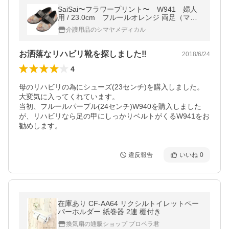
SaiSai〜フラワープリント〜 W941 婦人
用 / 23.0cm フルールオレンジ 両足（マリ
アンヌ製靴）
介護用品のシマヤメディカル
お洒落なリハビリ靴を探しました‼︎
2018/6/24
4
母のリハビリの為にシューズ(23センチ)を購入しました。

大変気に入ってくれています。

当初、フルールパープル(24センチ)W940を購入しました
が、リハビリなら足の甲にしっかりベルトがくるW941をお
勧めします。
違反報告
いいね
0
在庫あり CF-AA64 リクシルトイレットペー
パーホルダー 紙巻器 2連 棚付き
換気扇の通販ショップ プロペラ君