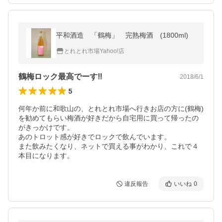
平和酒造 「鶴梅」 完熟梅酒 (1800ml)
とれとれ市場Yahoo!店
鶴梅ロック最高でーす‼︎
2018/6/1
5
何年か前に和歌山の、とれとれ市場へ行きお店の方に(鶴梅)
を勧めてもらい梅酒が好きだから自宅用に買って帰ったの
がきっかけです。

あのトロット感が好きでロックで飲んでいます。

また飲みたくなり、ネットで買える事がわかり、これで４
本目になります。
違反報告
いいね
0