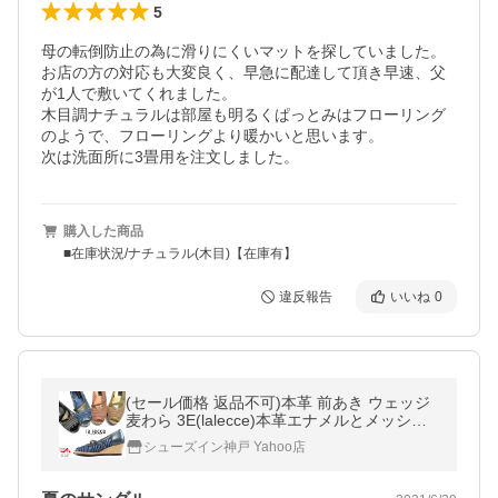
5
母の転倒防止の為に滑りにくいマットを探していました。

お店の方の対応も大変良く、早急に配達して頂き早速、父
が1人で敷いてくれました。

木目調ナチュラルは部屋も明るくぱっとみはフローリング
のようで、フローリングより暖かいと思います。

次は洗面所に3畳用を注文しました。
購入した商品
■在庫状況/ナチュラル(木目)【在庫有】
違反報告
いいね
0
(セール価格 返品不可)本革 前あき ウェッジ
麦わら 3E(lalecce)本革エナメルとメッシュ
生地パンプス(FOO-JC-6610)
シューズイン神戸 Yahoo店