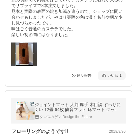
でサプライズで3本注文しました。

見本と実際の表面の焼き加減が違うので、ショップに問い
合わせもしましたが、やはり実際の色は濃く名前や柄が少
し見づらかったです。

味はごく普通のカステラでした。

楽しい初節句にはなりました。
違反報告
いいね
1
ジョイントマット 大判 厚手 木目調 すべりに
くい 12畳 64枚 防音マット 床マット クッシ
ョンマット プレイマット パズルマット ベビ
タンスのゲン Design the Future
ー 赤ちゃん
フローリングのようです‼︎
2018/9/30