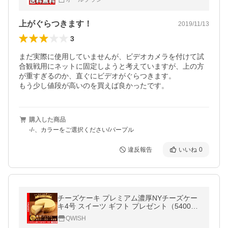
上がぐらつきます！
2019/11/13
3
まだ実際に使用していませんが、ビデオカメラを付けて試
合観戦用にネットに固定しようと考えていますが、上の方
が重すぎるのか、直ぐにビデオがぐらつきます。

もう少し値段が高いのを買えば良かったです。
購入した商品
‐/‐、カラーをご選択ください/パープル
違反報告
いいね
0
チーズケーキ プレミアム濃厚NYチーズケー
キ4号 スイーツ ギフト プレゼント（5400円
以上まとめ買いで送料無料対象商品）(lf)
QWISH