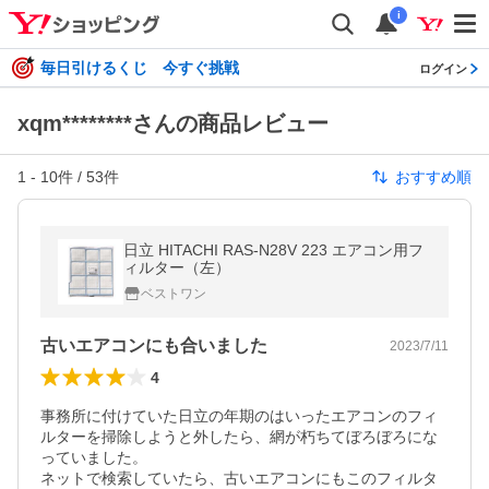
i
毎日引けるくじ 今すぐ挑戦
ログイン
xqm********さんの商品レビュー
1
-
10
件 /
53
件
おすすめ順
日立 HITACHI RAS-N28V 223 エアコン用フ
ィルター（左）
ベストワン
古いエアコンにも合いました
2023/7/11
4
事務所に付けていた日立の年期のはいったエアコンのフィ
ルターを掃除しようと外したら、網が朽ちてぼろぼろにな
っていました。

ネットで検索していたら、古いエアコンにもこのフィルタ