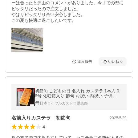
ーは合ったと沢山のコメントがありました。今までの型に
ピッタリだったので注文しました。

やはりピッタリり合い安心しました。

この夏も快適に過ごしたいです。
違反報告
いいね
0
初節句 こどもの日 名入れ カステラ 1本入 0.
6号 化粧箱入り 節句 お祝い 内祝い 子供 孫
男の子 プレゼント 記念 品
日本ロイヤルガストロ倶楽部
名前入りカステラ 初節句
2025/5/29
4
孫の初節句で内祝を探していて、カステラに名前が入るの