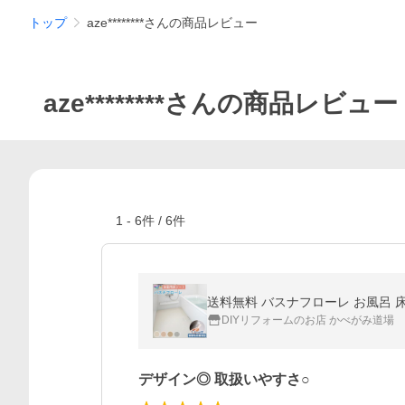
トップ
aze********さんの商品レビュー
aze********さんの商品レビュー
1
-
6
件 /
6
件
送料無料 バスナフローレ お風呂 床
DIYリフォームのお店 かべがみ道場
デザイン◎ 取扱いやすさ○