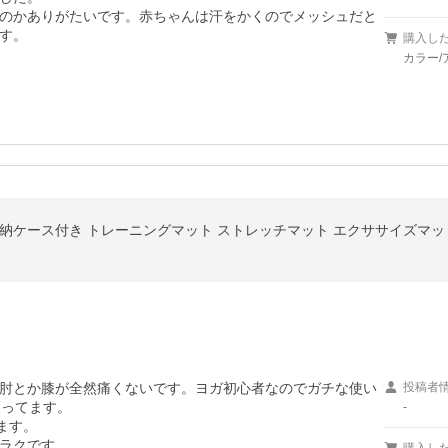
のかありがたいです。赤ちゃんは汗をかくのでメッシュだと
す。
購入し
カラー/ア
開 収納ケース付き トレーニングマット ストレッチマット エクササイズマッ
肘とか膝が全然痛くないです。ヨガ初心者なのでガチな使い
投稿者
ってます。

-
す。

ラクです。