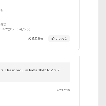
情報
た商品
F1102(プレーン/ピンク)
違反報告
いいね
1
今ならポイントUP中 【並行輸入品】 スタンレー Stanley 水筒 クラシック ボトル 0.75L 真空断熱 ステンレス Classic vacuum bottle 10-01612 ステンレスボト
2021/2/19