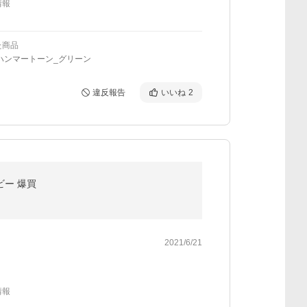
情報
た商品
ハンマートーン_グリーン
違反報告
いいね
2
ビー 爆買
2021/6/21
情報