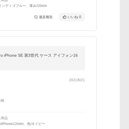
た商品
インディゴブルー、厚み/10mm
違反報告
いいね
0
x 16Pro iPhone SE 第3世代 ケース アイフォン16
2021/6/21
情報
た商品
iPhone12mini、色/ネイビー