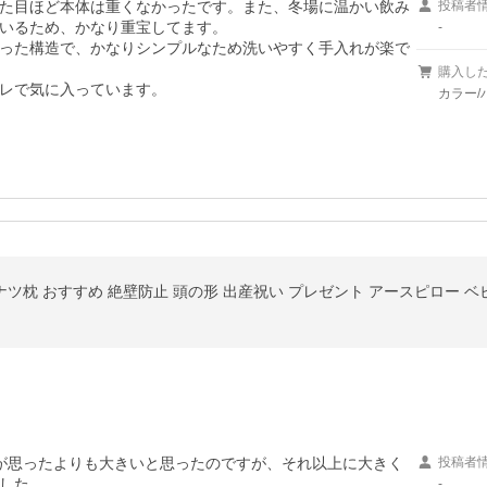
た目ほど本体は重くなかったです。また、冬場に温かい飲み
投稿者
いるため、かなり重宝してます。

-
った構造で、かなりシンプルなため洗いやすく手入れが楽で
購入し
レで気に入っています。
カラー/
ナツ枕 おすすめ 絶壁防止 頭の形 出産祝い プレゼント アースピロー ベ
が思ったよりも大きいと思ったのですが、それ以上に大きく
投稿者
した。

-