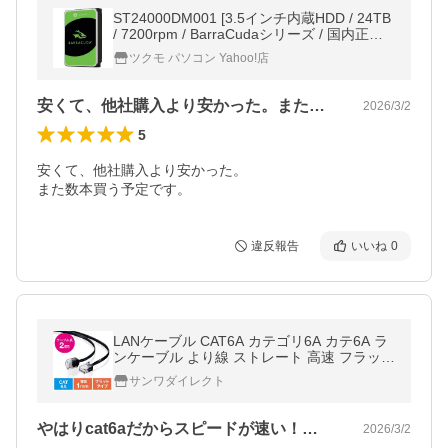
ST24000DM001 [3.5インチ内蔵HDD / 24TB
/ 7200rpm / BarraCudaシリーズ / 国内正規
代理店品]
ツクモ パソコン Yahoo!店
安くて、他社購入より安かった。また数本…
2026/3/2
5
安くて、他社購入より安かった。

また数本買う予定です。
違反報告
いいね
0
LANケーブル CAT6A カテゴリ6A カテ6A ラ
ンケーブル より線 ストレート 高速 フラット
ショートコネクタ 2m 500-LAN6AFL-02
サンワダイレクト
やはりcat6aだからスピードが速い！…
2026/3/2