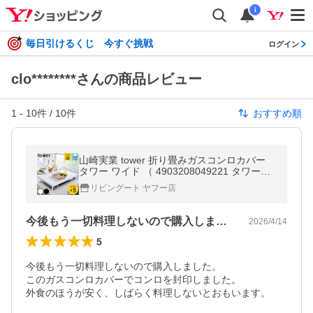
i
毎日引けるくじ 今すぐ挑戦
ログイン
clo********さんの商品レビュー
1
-
10
件 /
10
件
おすすめ順
山崎実業 tower 折り畳みガスコンロカバー
タワー ワイド （ 4903208049221 タワーシ
リーズ ガスコンロカバー スチール製 折り畳
リビングート ヤフー店
み コンロ用カバー ）
今後もう一切料理しないので購入しました…
2026/4/14
5
今後もう一切料理しないので購入しました。

このガスコンロカバーでコンロを封印しました。

外食のほうが安く、しばらく料理しないとおもいます。