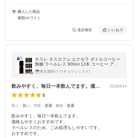
購入した商品
種類/ホワイト
違反報告
いいね
0
ネスレ ネスカフェ エクセラ ボトルコーヒー
無糖 ラベルレス 900ml 12本 コーヒー アイ
ス ペットボトル 送料無料
東京酒粋(トウキョウシュスイ)
飲みやすく、毎日一本飲んでます。価格も…
2026/4/14
5
香り
：
良い
、
苦味
：
普通
、
酸味
：
普通
飲みやすく、毎日一本飲んでます。

価格もやすくおすすめです。

ラベルレスのため、ごみ処理もしやすいです。

おすすめです。