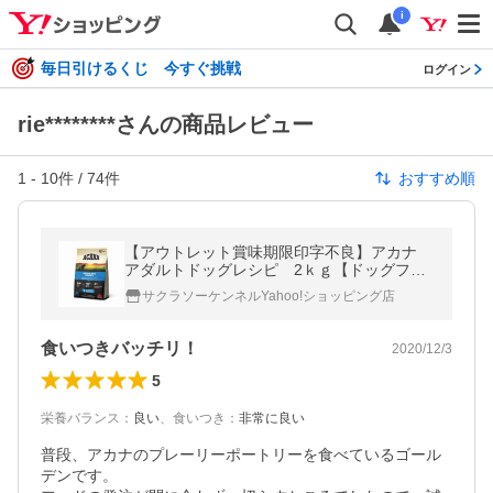
i
毎日引けるくじ 今すぐ挑戦
ログイン
rie********さんの商品レビュー
1
-
10
件 /
74
件
おすすめ順
【アウトレット賞味期限印字不良】アカナ
アダルトドッグレシピ 2ｋｇ【ドッグフー
ド】【正規品】
サクラソーケンネルYahoo!ショッピング店
食いつきバッチリ！
2020/12/3
5
栄養バランス
：
良い
、
食いつき
：
非常に良い
普段、アカナのプレーリーポートリーを食べているゴール
デンです。
