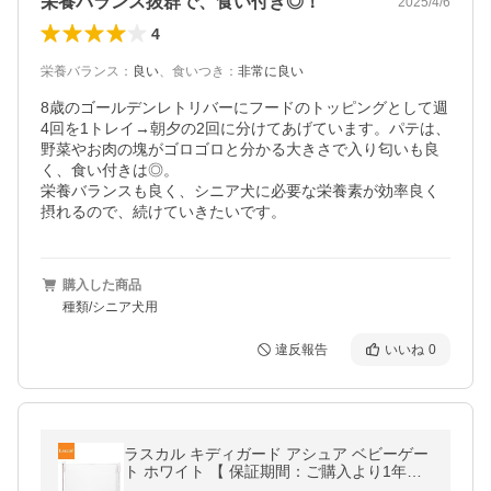
栄養バランス抜群で、食い付き◎！
2025/4/6
4
栄養バランス
：
良い
、
食いつき
：
非常に良い
8歳のゴールデンレトリバーにフードのトッピングとして週
4回を1トレイ→朝夕の2回に分けてあげています。パテは、
野菜やお肉の塊がゴロゴロと分かる大きさで入り匂いも良
く、食い付きは◎。

栄養バランスも良く、シニア犬に必要な栄養素が効率良く
購入した商品
種類/シニア犬用
違反報告
いいね
0
ラスカル キディガード アシュア ベビーゲー
ト ホワイト 【 保証期間：ご購入より1年間
】 [ ゲート 段差 敷居 ロール 簡単 ]