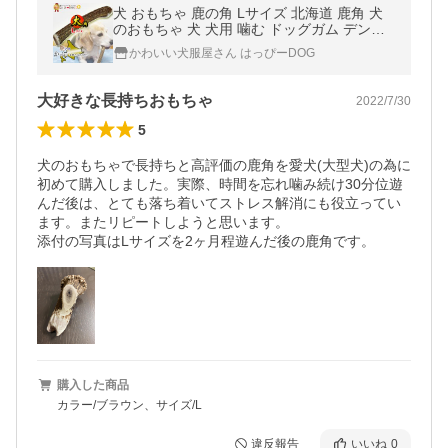
犬 おもちゃ 鹿の角 Lサイズ 北海道 鹿角 犬
のおもちゃ 犬 犬用 噛む ドッグガム デンタ
ルケア デンタル効果 無添加 壊れない 送料無
かわいい犬服屋さん はっぴーDOG
料
大好きな長持ちおもちゃ
2022/7/30
5
犬のおもちゃで長持ちと高評価の鹿角を愛犬(大型犬)の為に
初めて購入しました。実際、時間を忘れ噛み続け30分位遊
んだ後は、とても落ち着いてストレス解消にも役立ってい
ます。またリピートしようと思います。

添付の写真はLサイズを2ヶ月程遊んだ後の鹿角です。
購入した商品
カラー/ブラウン、サイズ/L
違反報告
いいね
0