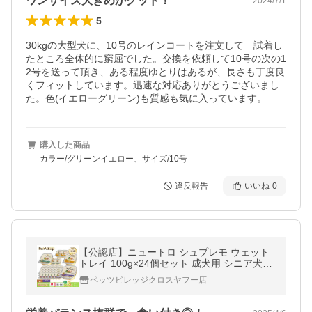
ワンサイズ大きめがグッド！
2024/7/1
5
30kgの大型犬に、10号のレインコートを注文して　試着し
たところ全体的に窮屈でした。交換を依頼して10号の次の1
2号を送って頂き、ある程度ゆとりはあるが、長さも丁度良
くフィットしています。迅速な対応ありがとうございまし
購入した商品
カラー/グリーンイエロー、サイズ/10号
違反報告
いいね
0
【公認店】ニュートロ シュプレモ ウェット
トレイ 100g×24個セット 成犬用 シニア犬用
子犬用 成犬 ウェットフード ニュートロシュ
ペッツビレッジクロスヤフー店
プレモ Nutro Supremo