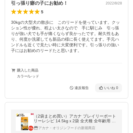
引っ張り癖の子にお勧め！
2022/8/28
5
30kgの大型犬の散歩に　このリードを使っています。クッ
ション性が優れ、程よい太さなので　手に馴じみ　引っ張
りが強い犬でも手が痛くならず良かったです。耐久性もあ
り、何度か洗濯しても新品の様に長く使えてます。手元ハ
ンドルも近くで見たい時に大変便利です。引っ張りの強い
子にはお勧めのリードたと思います。
購入した商品
カラー/レッド
違反報告
いいね
0
（2袋まとめ買い）アカナ プレイリーポート
リーレシピ 14.5kgｘ2袋 全犬種 全年齢用 ブ
リーダーパック ドッグフード 多頭飼い 小分
アカナ・オリジンフードの新堀商店
け保存不可 賞味期限2027.8月