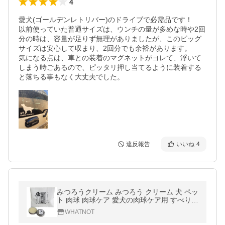
4
愛犬(ゴールデンレトリバー)のドライブで必需品です！

以前使っていた普通サイズは、ウンチの量が多めな時や2回
分の時は、容量が足りず無理がありましたが、このビッグ
サイズは安心して収まり、2回分でも余裕があります。

気になる点は、車との装着のマグネットがヨレて、浮いて
しまう時ごあるので、ピッタリ押し当てるように装着する
と落ちる事もなく大丈夫でした。
違反報告
いいね
4
みつろうクリーム みつろう クリーム 犬 ペッ
ト 肉球 肉球ケア 愛犬の肉球ケア用 すべり止
め 保湿 無香料
WHATNOT