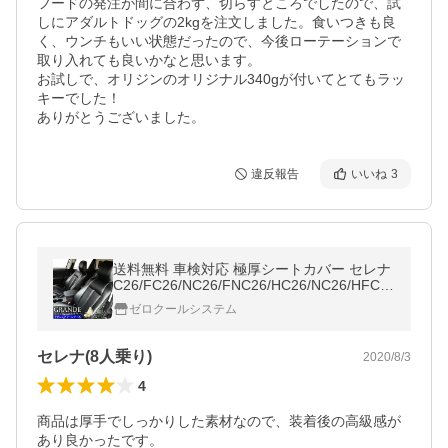
フードの発注が間に合わず、切らすところでしたので、試
しにアダルトドッグの2kgを注文しました。食いつきも良
く、ウンチもいい状態だったので、今後ローテーションで
取り入れても良いかなと思います。

お試しで、オリジンのオリジナル340gが付いてとてもラッ
キーでした！

ありがとうございました。
違反報告
いいね
3
送料無料 車検対応 極厚シートカバー セレナ
C26/FC26/NC26/FNC26/HC26/NC26/HFC2
6/FNC26 グランデ ラグジュアリー
ゼロクールシステム
セレナ(8人乗り)
2020/8/3
4
商品は厚手でしっかりした素材なので、装着後の高級感が
あり良かったです。
