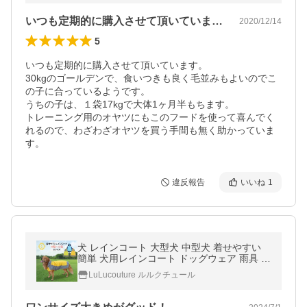
いつも定期的に購入させて頂いています。…
2020/12/14
5
いつも定期的に購入させて頂いています。

30kgのゴールデンで、食いつきも良く毛並みもよいのでこ
の子に合っているようです。

うちの子は、１袋17kgで大体1ヶ月半もちます。

トレーニング用のオヤツにもこのフードを使って喜んでく
れるので、わざわざオヤツを買う手間も無く助かっていま
す。
違反報告
いいね
1
犬 レインコート 大型犬 中型犬 着せやすい
簡単 犬用レインコート ドッグウェア 雨具 犬
のカッパ いぬ 犬の服 袖 アウトドア 防水 梅
LuLucouture ルルクチュール
雨 雪 送料無料