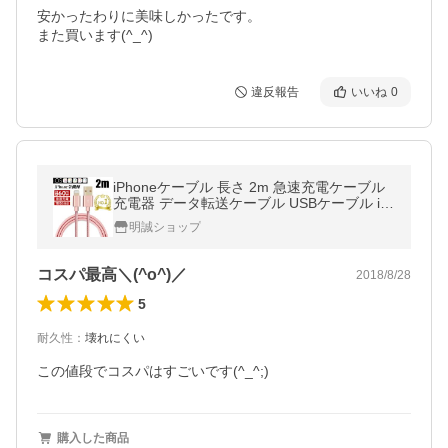
安かったわりに美味しかったです。

また買います(^_^)
違反報告
いいね
0
iPhoneケーブル 長さ 2m 急速充電ケーブル
充電器 データ転送ケーブル USBケーブル iP
ad用 iPhone17 Air 16 15Plus 14Pro 13 12mi
明誠ショップ
ni 11 XR X【PL保険済み安心】
コスパ最高＼(^o^)／
2018/8/28
5
耐久性
：
壊れにくい
この値段でコスパはすごいです(^_^;)
購入した商品