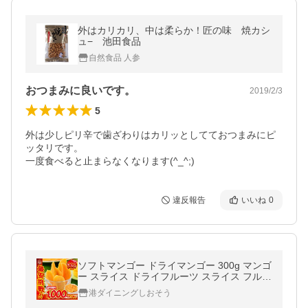
外はカリカリ、中は柔らか！匠の味 焼カシ
ュ− 池田食品
自然食品 人参
おつまみに良いです。
2019/2/3
5
外は少しピリ辛で歯ざわりはカリッとしてておつまみにピ
ッタリです。

一度食べると止まらなくなります(^_^;)
違反報告
いいね
0
ソフトマンゴー ドライマンゴー 300g マンゴ
ー スライス ドライフルーツ スライス フルー
ツ デザート ポイント消化 ポイント消費 お中
港ダイニングしおそう
元 御中元 爆買