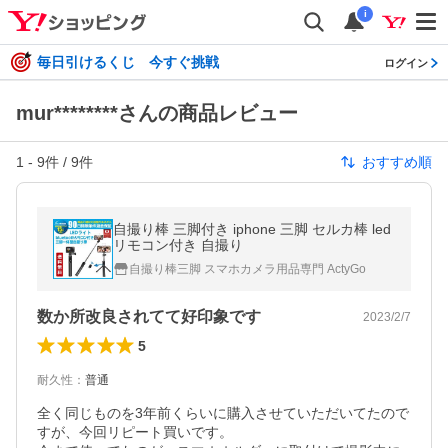
i
毎日引けるくじ 今すぐ挑戦
ログイン
mur********さんの商品レビュー
1
-
9
件 /
9
件
おすすめ順
自撮り棒 三脚付き iphone 三脚 セルカ棒 led
リモコン付き 自撮り
自撮り棒三脚 スマホカメラ用品専門 ActyGo
数か所改良されてて好印象です
2023/2/7
5
耐久性
：
普通
全く同じものを3年前くらいに購入させていただいてたので
すが、今回リピート買いです。
