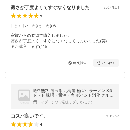
薄さが丁度よくてすぐなくなりました
2024/11/4
5
甘さ
：
甘い
、
大きさ
：
大きめ
家族からの要望で購入しました。

薄さが丁度よく、すぐになくなってしまいました(笑)

また購入します(^^)/
違反報告
いいね
0
送料無料 選べる 北海道 極旨生ラーメン 3食
セット 味噌・醤油・塩 ポイント消化 グルメ
セール お取り寄せ 食品 業務用に お試し 生
トイプーチワワ応援サプリちわぷぅ
麺 ご当地
コスパ良いです。
2019/2/3
4