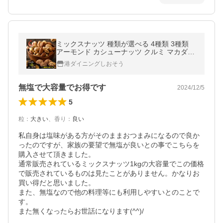
ミックスナッツ 種類が選べる 4種類 3種類
アーモンド カシューナッツ クルミ マカダミ
ア フルーツナッツ ポイント消化 ポイント消
港ダイニングしおそう
費 お中元 御中元 爆買
無塩で大容量でお得です
2024/12/5
5
粒
：
大きい
、
香り
：
良い
私自身は塩味がある方がそのままおつまみになるので良か
ったのですが、家族の要望で無塩が良いとの事でこちらを
購入させて頂きました。

通常販売されているミックスナッツ1kgの大容量でこの価格
で販売されているものは見たことがありません。かなりお
買い得だと思いました。

また、無塩なので他の料理等にも利用しやすいとのことで
す。

また無くなったらお世話になります(^^)/