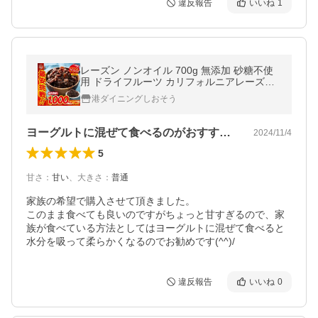
違反報告
いいね
1
レーズン ノンオイル 700g 無添加 砂糖不使
用 ドライフルーツ カリフォルニアレーズン
大容量 お徳用 干しぶどう ポイント消化 ポイ
港ダイニングしおそう
ント消費 お中元 御中元 爆買
ヨーグルトに混ぜて食べるのがおすすめです
2024/11/4
5
甘さ
：
甘い
、
大きさ
：
普通
家族の希望で購入させて頂きました。

このまま食べても良いのですがちょっと甘すぎるので、家
族が食べている方法としてはヨーグルトに混ぜて食べると
水分を吸って柔らかくなるのでお勧めです(^^)/
違反報告
いいね
0