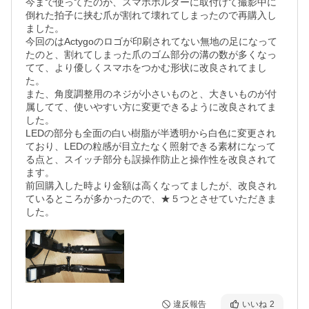
今まで使ってたのが、スマホホルダーに取付けて撮影中に
倒れた拍子に挟む爪が割れて壊れてしまったので再購入し
ました。

今回のはActygoのロゴが印刷されてない無地の足になって
たのと、割れてしまった爪のゴム部分の溝の数が多くなっ
てて、より優しくスマホをつかむ形状に改良されてまし
た。

また、角度調整用のネジが小さいものと、大きいものが付
属してて、使いやすい方に変更できるように改良されてま
した。

LEDの部分も全面の白い樹脂が半透明から白色に変更され
ており、LEDの粒感が目立たなく照射できる素材になって
る点と、スイッチ部分も誤操作防止と操作性を改良されて
ます。

前回購入した時より金額は高くなってましたが、改良され
ているところが多かったので、★５つとさせていただきま
した。
違反報告
いいね
2