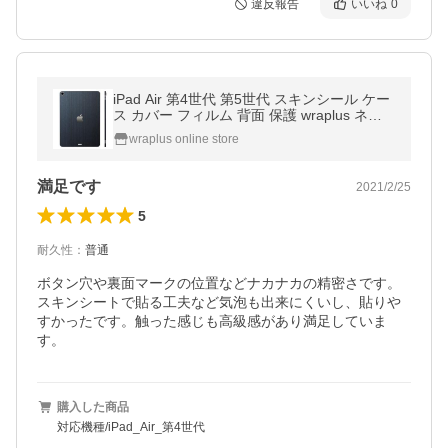
違反報告
いいね
0
iPad Air 第4世代 第5世代 スキンシール ケー
ス カバー フィルム 背面 保護 wraplus ネイ
ビーブラッシュメタル
wraplus online store
満足です
2021/2/25
5
耐久性
：
普通
ボタン穴や裏面マークの位置などナカナカの精密さです。
スキンシートで貼る工夫など気泡も出来にくいし、貼りや
すかったです。触った感じも高級感があり満足していま
す。
購入した商品
対応機種/iPad_Air_第4世代