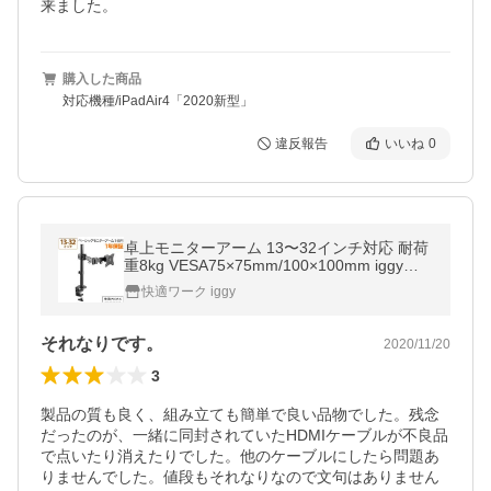
来ました。
購入した商品
対応機種/iPadAir4「2020新型」
違反報告
いいね
0
卓上モニターアーム 13〜32インチ対応 耐荷
重8kg VESA75×75mm/100×100mm iggy
（イギー）快適ワーク NA312
快適ワーク iggy
それなりです。
2020/11/20
3
製品の質も良く、組み立ても簡単で良い品物でした。残念
だったのが、一緒に同封されていたHDMIケーブルが不良品
で点いたり消えたりでした。他のケーブルにしたら問題あ
りませんでした。値段もそれなりなので文句はありません