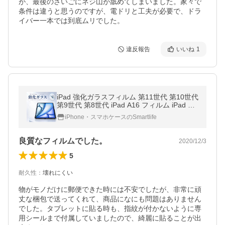
が、最後のさいごにネジ山が舐めてしまいました。家々で
条件は違うと思うのですが、電ドリと工夫が必要で、ドラ
イバー一本では到底ムリでした。
違反報告
いいね
1
iPad 強化ガラスフィルム 第11世代 第10世代
第9世代 第8世代 iPad A16 フィルム iPad Air
Pro 11インチ 10.2 10.9 iPad mini7 mini6 mi
iPhone・スマホケースのSmartlife
ni5 保護ガラスフィルム
良質なフィルムでした。
2020/12/3
5
耐久性
：
壊れにくい
物がモノだけに郵便できた時には不安でしたが、非常に頑
丈な梱包で送ってくれて、商品になにも問題はありません
でした。タブレットに貼る時も、指紋が付かないように専
用シールまで付属していましたので、綺麗に貼ることが出