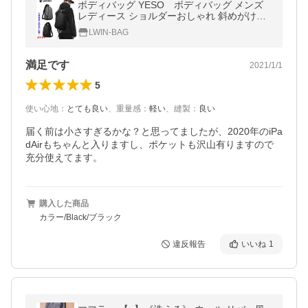
ボディバッグ YESO ボディバッグ メンズ
レディース ショルダーおしゃれ 斜めがけバ
ッグ 背面 ファスナー 通勤 通学 ボディバッ
LWIN-BAG
グ Y18102A 新作
満足です
2021/1/1
5
使い心地
：
とても良い
、
重量感
：
軽い
、
縫製
：
良い
届く前は小さすぎるかな？と思ってましたが、2020年のiPa
dAirもちゃんと入りますし、ポケットも沢山有りますので
充分使えてます。
購入した商品
カラー/Black/ブラック
違反報告
いいね
1