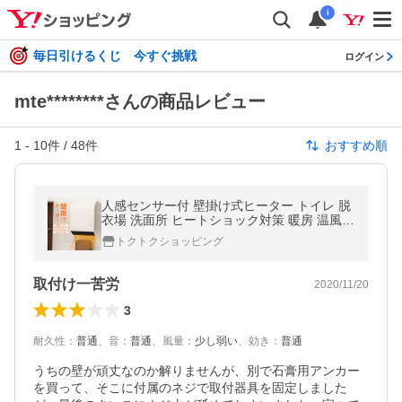
i
毎日引けるくじ 今すぐ挑戦
ログイン
mte********さんの商品レビュー
1
-
10
件 /
48
件
おすすめ順
人感センサー付 壁掛け式ヒーター トイレ 脱
衣場 洗面所 ヒートショック対策 暖房 温風
リモコン付き【EN】送料無料/壁掛けヒータ
トクトクショッピング
ー
取付け一苦労
2020/11/20
3
耐久性
：
普通
、
音
：
普通
、
風量
：
少し弱い
、
効き
：
普通
うちの壁が頑丈なのか解りませんが、別で石膏用アンカー
を買って、そこに付属のネジで取付器具を固定しました