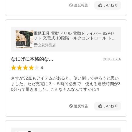
違反報告
いいね
0
電動工具 電動ドリル 電動ドライバー 92Pセ
ット 充電式 19段階トルクコントロール トリ
ガー無段階変則 正逆切り替え DIY 日曜大工
立花洋品店
HDL-9245
なにげに本格的な…
2020/11/16
4
さすが92点もアイテムがあると、使い倒してやろうと思い
ました。ただ充電に３～５時間必要で、使える連続時間が3
0分って驚きました。こんなもんなんですかね?!
違反報告
いいね
0