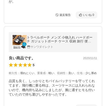
が。
違反報告
いいね
0
トラベルポーチ メンズ 小物入れ ハードポー
チ ガジェットポーチ ケース 収納 旅行 便利
グッズ 充電器 ポーチ 200-BAGIN014BK
サンワダイレクト
良い商品です。
2020/11/11
5
耐久性
：
壊れにくい
、
重量感
：
軽い
、
収納性
：
良い
、
生地
：
少し厚め
品質も良く、しっかりとモバイルバッテリーを守ってくれ
てます。飛行機に乗る時は、スーツケースには入れられな
いので、機内持ち込みにしましたが、腕に通すヒモも付い
ていたので持ち運びしやすかったです。