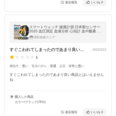
違反報告
いいね
0
スマートウォッチ 健康計測 日本製センサー
2025 血圧測定 血液分析 心拍計 血中酸素 24
時間健康管理 GPS連携 睡眠検測 歩数計 高
澤田奈緒ストア
精度データ測定 iphone Android
すぐこわれてしまったのであまり良い商品…
2025/2/22
1
機能性
：
悪い
、
電池の持ち
：
普通
、
品質
：
非常に悪い
すぐこわれてしまったのであまり良い商品とはいえません
ね
購入した商品
カラー/ブラック(TPU)
違反報告
いいね
0