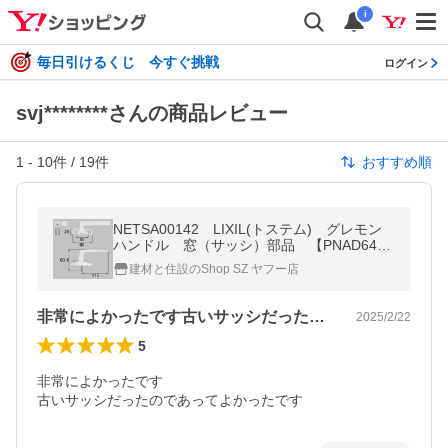
i
毎日引けるくじ 今すぐ挑戦
ログイン
svj********さんの商品レビュー
1
-
10
件 /
19
件
おすすめ順
NETSA00142 LIXIL(トステム) グレモン
ハンドル 窓（サッシ）部品 【PNAD643
GFU ×1 BI432 ×2】
建材と住設のShop SZ ヤフー店
非常によかったです古いサッシだったので…
2025/2/22
5
非常によかったです

古いサッシだったのであってよかったです