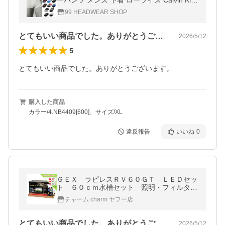
ーパンツ メンズ 下着 ローライズ Calvin Klei
n CK アンダーウエア Low Rise 3枚組 4枚組
99 HEADWEAR SHOP
とてもいい商品でした。ありがとうござい…
2026/5/12
5
購入した商品
カラー/4.NB4409[600]、サイズ/XL
違反報告
いいね
0
ＧＥＸ ラピレスＲＶ６０ＧＴ ＬＥＤセッ
ト ６０ｃｍ水槽セット 照明・フィルタ
ー・ヒーター付き お一人様１点限り
チャーム charm ヤフー店
とてもいい商品でした。ありがとうござい…
2026/5/12