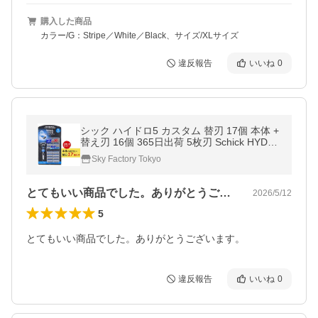
購入した商品
カラー/G：Stripe／White／Black、サイズ/XLサイズ
違反報告
いいね
0
シック ハイドロ5 カスタム 替刃 17個 本体 +
替え刃 16個 365日出荷 5枚刃 Schick HYDR
O5 髭剃り ひげそり カミソリ ひげ剃り 顔 メ
Sky Factory Tokyo
ンズ Ｔ字 剃刀 プレゼント
とてもいい商品でした。ありがとうござい…
2026/5/12
5
とてもいい商品でした。ありがとうございます。
違反報告
いいね
0