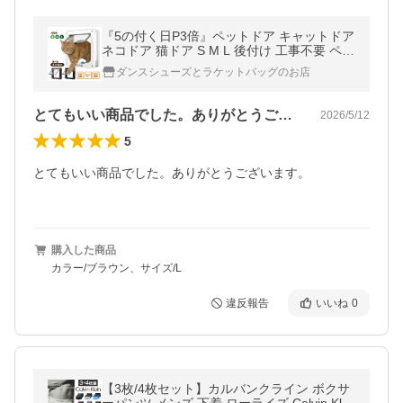
『5の付く日P3倍』ペットドア キャットドア
ネコドア 猫ドア S M L 後付け 工事不要 ペッ
ト 用品 おしゃれ 犬 猫 diy 薄型 簡単 出入り
ダンスシューズとラケットバッグのお店
口 猫扉 暖房 冷房
とてもいい商品でした。ありがとうござい…
2026/5/12
5
とてもいい商品でした。ありがとうございます。

購入した商品
カラー/ブラウン、サイズ/L
違反報告
いいね
0
【3枚/4枚セット】カルバンクライン ボクサ