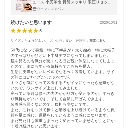
ュース 小尻革命 骨盤スッキリ 眼圧リセット
の本が人気沸騰
ウーマンジャパン
続けたいと思います
2020/10/11
5
サイズ
：
ちょうどよい
、
つけ心地
：
良い
、
伸縮性
：
非常に良い
50代になって突然（特に下半身が）太り始め、特に大転子
のでっぱりがひどい下半身デブになってしまいました。

鏡を見るのも気分が悪くなるほど醜い体型になってしまっ
たので、藁にもすがる気持ちでこちらを購入。

生活に支障がないレベルでなるべく装着しています。サイ
ズ的にはLサイズだったのですが、

キツさが気になって装着するのがイヤになったら意味がな
いので、ワンサイズ上にしてみました。

座っている時は腰への力のかかり方が変わるのか、すっき
り気持ちがいいです。そして自然に汗ばんできます。

装着感も悪くないので、負担も少ないです。

また、これをつけて歩くと階段を上り続けているような負
荷を足に感じ、運動をしているように感じになります。

まだ見た目も体重もまったく変わっていませんが、とにか
く着け続けたいと思います。