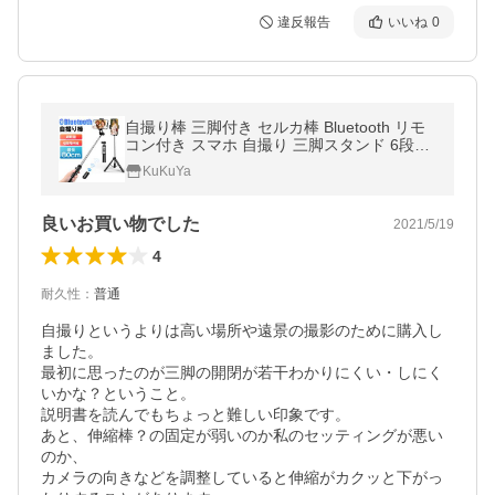
違反報告
いいね
0
自撮り棒 三脚付き セルカ棒 Bluetooth リモ
コン付き スマホ 自撮り 三脚スタンド 6段階
伸縮調節 360度回転可能 iPhone Android対
KuKuYa
応 ワイヤレス
良いお買い物でした
2021/5/19
4
耐久性
：
普通
自撮りというよりは高い場所や遠景の撮影のために購入し
ました。

最初に思ったのが三脚の開閉が若干わかりにくい・しにく
いかな？ということ。

説明書を読んでもちょっと難しい印象です。

あと、伸縮棒？の固定が弱いのか私のセッティングが悪い
のか、

カメラの向きなどを調整していると伸縮がカクッと下がっ