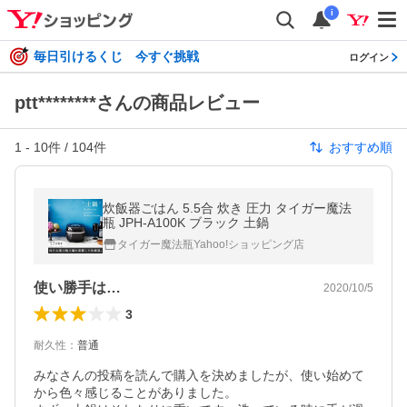
i
毎日引けるくじ 今すぐ挑戦
ログイン
ptt********さんの商品レビュー
1
-
10
件 /
104
件
おすすめ順
炊飯器ごはん 5.5合 炊き 圧力 タイガー魔法
瓶 JPH-A100K ブラック 土鍋
タイガー魔法瓶Yahoo!ショッピング店
使い勝手は…
2020/10/5
3
耐久性
：
普通
みなさんの投稿を読んで購入を決めましたが、使い始めて
から色々感じることがありました。
