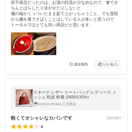
若干残念だったのは、お湯の対流が少なめなので、箸でき
ちんとばらしたり泳がせたりしないと

麺の端がくっついたまま茹で上がっちゃうこと。でも普段
から麺を箸でさばくことはしている人が多いと思うので

トータルではとても良い商品だと思います。
違反報告
いいね
1
スネーク レザー トートバッグ レディース メ
ッシュ 蛇皮 軽量 (06001350r)
sankyo shokai-三京商会
軽くてオシャレなカバンです
2021/9/7
4