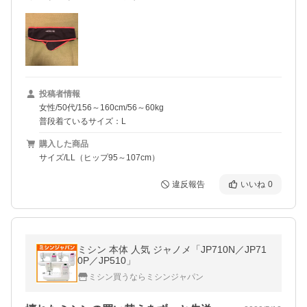
投稿者情報
女性/50代/156～160cm/56～60kg
普段着ているサイズ：L
購入した商品
サイズ/LL（ヒップ95～107cm）
違反報告
いいね
0
ミシン 本体 人気 ジャノメ「JP710N／JP71
0P／JP510」
ミシン買うならミシンジャパン