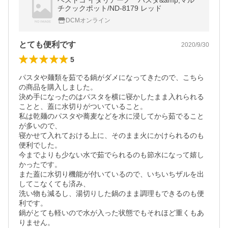
ベストコ イタリアーノ パスタ&amp;マル
チクックポット/ND-8179 レッド
DCMオンライン
とても便利です
2020/9/30
5
パスタや麺類を茹でる鍋がダメになってきたので、こちら
の商品を購入しました。

決め手になったのはパスタを横に寝かしたまま入れられる
ことと、蓋に水切りがついていること。

私は乾麺のパスタや蕎麦などを水に浸してから茹でること
が多いので、

寝かせて入れておける上に、そのまま火にかけられるのも
便利でした。

今までよりも少ない水で茹でられるのも節水になって嬉し
かったです。

また蓋に水切り機能が付いているので、いちいちザルを出
してこなくても済み、

洗い物も減るし、湯切りした鍋のまま調理もできるのも便
利です。

鍋がとても軽いので水が入った状態でもそれほど重くもあ
りません。
