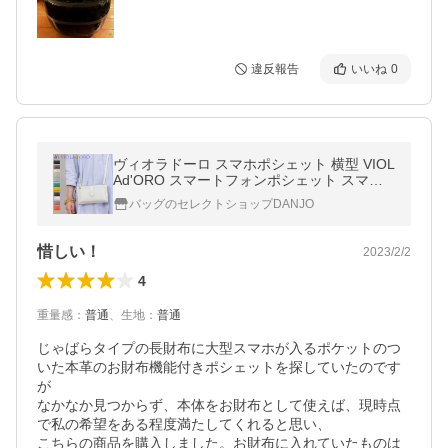
違反報告
いいね
0
ヴィオラドーロ スマホポシェット 横型 VIOL
Ad'ORO スマートフォンポシェット スマホ
ショルダー 斜めがけ 本革 リザード型押し A
バッグのセレクトショップDANJO
DRIA アドリア v-1326
惜しい！
2023/2/2
4
重量感
：
普通
、
生地
：
普通
じゃばらタイプの長財布に大型スマホが入るポケットのつ
いた本革のお財布機能付きポシェットを探していたのです
が

なかなか見つからず、本体をお財布として使えば、現時点
で私の希望をある程度満たしてくれると思い、

こちらの商品を購入しました。お財布に入れていたものは