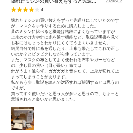
壊れたミシンの買い替えをずっと先送りに…
2020/5/12
4
壊れたミシンの買い替えをずっと先送りにしていたのです
が、マスクを手作りするために購入しました。

昔のミシンに比べると機能は格段によくなっていますが、

上糸のかけ方や針に糸を通す機能など、取扱説明書を見て
も私にはちょっとわかりにくくてうまくいきません。

結局自分で針に糸を通したり、上糸も果たしてこれで正し
いのか？とビクビクしながら使っています。

また、マスクの布としてよく使われる布巾やガーゼなど
の、少し目の荒い（目が緩い）布では

針がうまく通らず、ガガガガと音をたて、上糸が切れて止
まってしまうことがあります。

私がもう少し取説を読んで対応すれば解消するとは思うの
ですが、

買ってすぐ使いたいと思う人が多いと思うので、ちょっと
意識されると良いかと思いました。