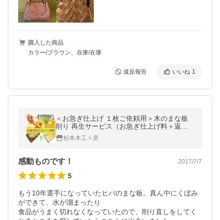
購入した商品
カラー/ブラウン、在庫/在庫
違反報告
いいね
1
＜お急ぎ仕上げ １枚ご依頼用＞木のまな板
削り 再生サービス（お急ぎ仕上げ料＋返送
料込み）お客様レビュー１５００件以上！
杉本木工々房
木製まな板 他社製品OK！
感動ものです！
2017/7/7
5
もう10年選手になっていたヒバのまな板。真ん中にくぼみ
ができて、水が溜まったり

食品がうまく切れなくなっていたので、削り直しをしてく