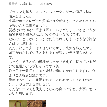
重量感
：
非常に軽い
、
生地
：
薄め
ブラウンを購入しました。スネークレザーの商品は初めて
購入しましたが、

牛革やホースレザーの質感とは全然違うこととめちゃくち
ゃ軽いことに驚きました。

質感はいわゆる牛革より薄く、パリパリしているというか
植物素材を編み込んだバッグのような感じです。

なので、どこかにひっかけたら破れてしまいそうな心許な
さは少し感じます。

ただ、決して安っぽくはないですし、光沢を抑えたマット
加工が施されているとありますが程よい光沢感もありま
す。

じっくり見ると蛇の模様がしっかり見えて、持っているだ
けで金運がアップしそうです（笑）

取っ手を一番長くすると余裕で肩にもかけられますし、何
よりこの軽さは魅力です。

季節はもちろん、通勤やちょっとおめかししてのお出か
け、カジュアルな装いなど、

どんなシーンでも使えそうなのも良いですね。大事に使い
たいと思います。