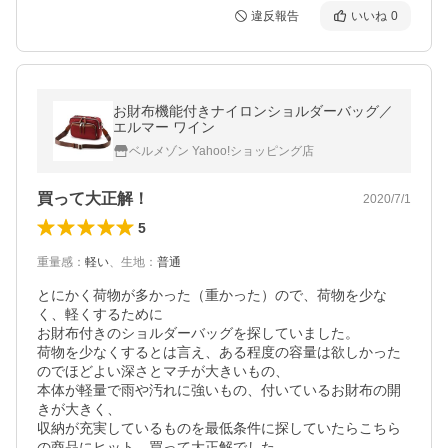
違反報告
いいね
0
お財布機能付きナイロンショルダーバッグ／
エルマー ワイン
ベルメゾン Yahoo!ショッピング店
買って大正解！
2020/7/1
5
重量感
：
軽い
、
生地
：
普通
とにかく荷物が多かった（重かった）ので、荷物を少な
く、軽くするために

お財布付きのショルダーバッグを探していました。

荷物を少なくするとは言え、ある程度の容量は欲しかった
のでほどよい深さとマチが大きいもの、

本体が軽量で雨や汚れに強いもの、付いているお財布の開
きが大きく、

収納が充実しているものを最低条件に探していたらこちら
の商品にヒット。買って大正解でした。
