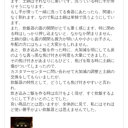
まず、土鍋はそれなりに重いです。洗っている時に手が滑
りそうになります。

もし手が滑って一緒に洗ってる食器にあたったら、間違い
なく割れます。なので私は土鍋は単独で洗うようにしてい
ます。

また、炊飯器の蓋の開閉がとても重く感じます。特に閉め
る時はしっかり押し込まないと、なかなか閉まりません。

土鍋の扱いも蓋の開閉も握力が弱い人や小さいお子さん、
年配の方にはちょっと大変かもしれません。

あと、炊き込みご飯を作った時に、火加減を弱にしても炭
のような真っ黒な焦げ付きが何度も大量にできました。

その焦げ付きがあまりにもひどく、焦げを取る時に土鍋に
傷がついてしまったので、

カスタマーセンターに問い合わせて火加減の調整と土鍋の
交換をしてもらいましたが、

炊飯器の特性として、どうしても焦げ付きやすいと言わ
れ、

炊き込みご飯を作る時は出汁をよく混ぜ、すぐ炊飯するよ
うにして下さいとのことでした。

良い商品だとは思いますが、全体的に見て、私にはそれほ
ど使い勝手がよい炊飯器とは思えませんでした。