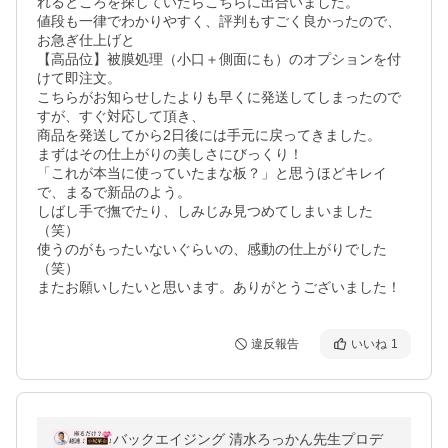
れるところを探していたらこちらに出合いました。

値段も一律でわかりやすく、評判もすごく良かったので、
お急ぎ仕上げと

【高品位】被膜処理（小口＋側面にも）のオプションを付
けて即注文。

こちらがお知らせしたよりも早くに発送してしまったので
すが、すぐ対応して頂き、

商品を発送してから2日後には手元に戻ってきました。

まずはその仕上がりの美しさにびっくり！

「これが本当に使っていたまな板？」と思うほどキレイ
で、まるで新品のよう。

しばし手で撫でたり、しみじみ見つめてしまいました
（笑）

使うのがもったいないぐらいの、感動の仕上がりでした
（笑）

またお願いしたいと思います。ありがとうございました！
違反報告
いいね
1
バックエイジング 清水ろっかん先生プロデ