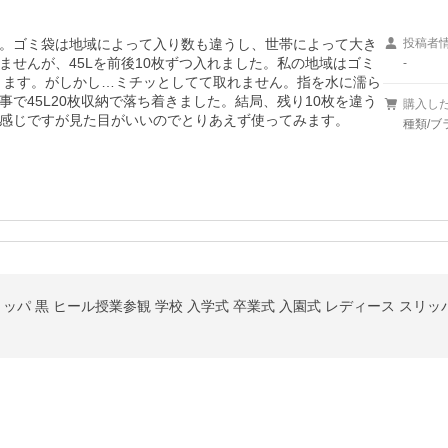
。ゴミ袋は地域によって入り数も違うし、世帯によって大き
投稿者
せんが、45Lを前後10枚ずつ入れました。私の地域はゴミ
-
入ります。がしかし…ミチッとしてて取れません。指を水に濡ら
で45L20枚収納で落ち着きました。結局、残り10枚を違う
購入し
感じですが見た目がいいのでとりあえず使ってみます。
種類/ブ
ッパ 黒 ヒール授業参観 学校 入学式 卒業式 入園式 レディース スリッ