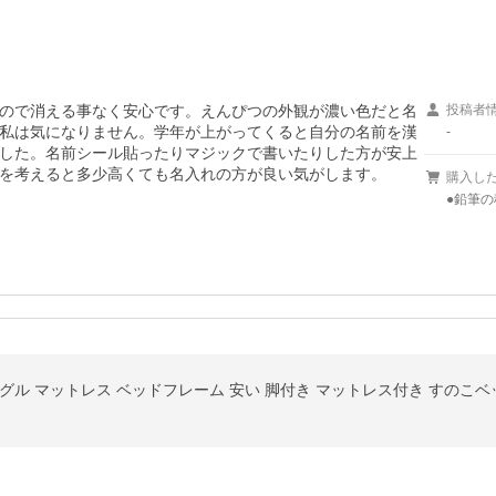
ので消える事なく安心です。えんぴつの外観が濃い色だと名
投稿者
私は気になりません。学年が上がってくると自分の名前を漢
-
した。名前シール貼ったりマジックで書いたりした方が安上
を考えると多少高くても名入れの方が良い気がします。
購入し
●鉛筆の
グル マットレス ベッドフレーム 安い 脚付き マットレス付き すのこベ