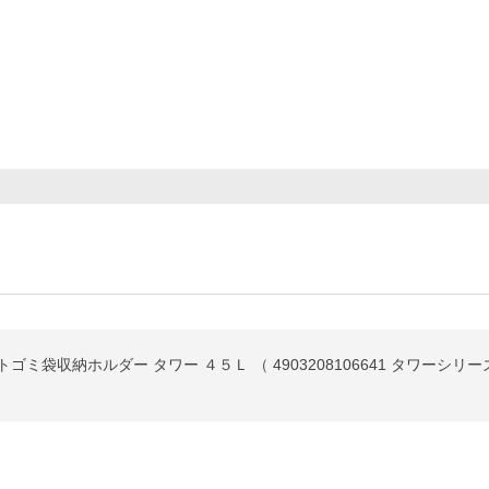
ットゴミ袋収納ホルダー タワー ４５Ｌ （ 4903208106641 タワーシリ