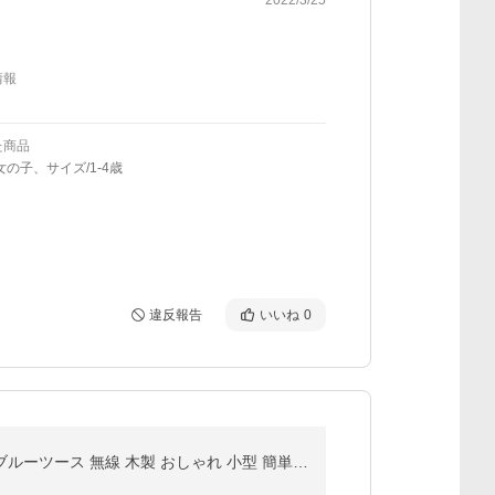
情報
た商品
女の子、サイズ/1-4歳
違反報告
いいね
0
手元スピーカー テレビ 音声 ワイヤレス テレビ用 お手元スピーカー セット 充電式 Bluetooth スピーカー ブルーツース 無線 木製 おしゃれ 小型 簡単 高齢者