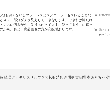
心地も悪くないしマットレスとスノコベッドもズレることな
投稿者
とスノコ部分がチラ見えしてにきなります。できれば脚だけ
-
トレスの四隅が少し剃りあがってます。使ってるうちに真っ
のかも。あと、商品画像の方が高級感あります。
購入し
色/グレ
 整理 スッキリ スリム すき間収納 消臭 新聞紙 古新聞 本 おもちゃ 小