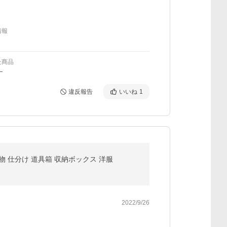
情報
た商品
ー
違反報告
いいね
1
物 仕分け 道具箱 収納ボックス 洋服
2022/9/26