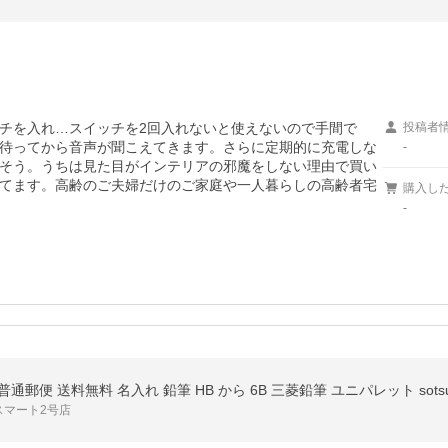
チを入れ…スイッチを2回入れないと使えないので手間で
投稿者
待ってから音声が聞こえてきます。さらに定期的に充電しな
-
そう。うちは見た目がインテリアの邪魔をしない理由で買い
てます。高齢のご夫婦だけのご家庭や一人暮らしの高齢者宅
購入し
-
郵便 送料無料 名入れ 鉛筆 HB から 6B 三菱鉛筆 ユニパレット sotsu
スマート2号店