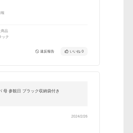
情報
た商品
ラック
違反報告
いいね
0
パ 母 参観日 ブラック収納袋付き
2024/2/26