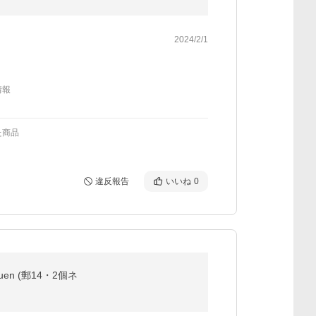
2024/2/1
情報
た商品
違反報告
いいね
0
en (郵14・2個ネ