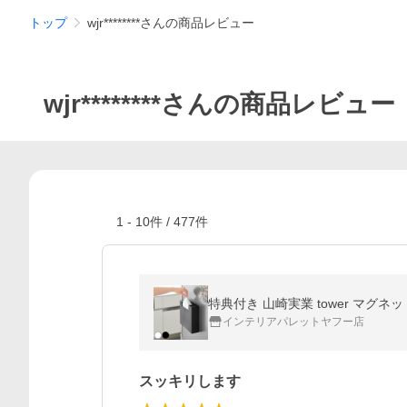
トップ
wjr********さんの商品レビュー
wjr********さんの商品レビュー
1
-
10
件 /
477
件
特典付き 山崎実業 tower マグネ
インテリアパレットヤフー店
スッキリします