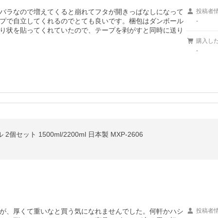
バラなので増えてくると崩れてフタが開きっぱなしになって
投稿者
プで自立してくれるのでとても良いです。梱包はダンボール
-
り状を貼ってくれていたので、テープを剥がすと同時に送り
購入し
-
個セット 1500ml/2200ml 日本製 MXP-2606
が、厚くて重いなと買う気になれませんでした。何軒かハシ
投稿者