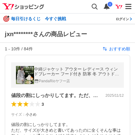
i
毎日引けるくじ 今すぐ挑戦
ログイン
jxn********さんの商品レビュー
1
-
10
件 /
84
件
おすすめ順
中綿ジャケット アウター レディース ウィン
ドブレーカー フード付き 防寒 冬 アウトドア
ゆったり カジュアル 白 暖かい 大きいサイズ
PandaRioヤフー店
LHT
値段の割にしっかりしてます。ただ、サイ…
2025/11/12
3
サイズ
：
小さめ
値段の割にしっかりしてます。

ただ、サイズが大きめと書いてあったのに全くそんな事は