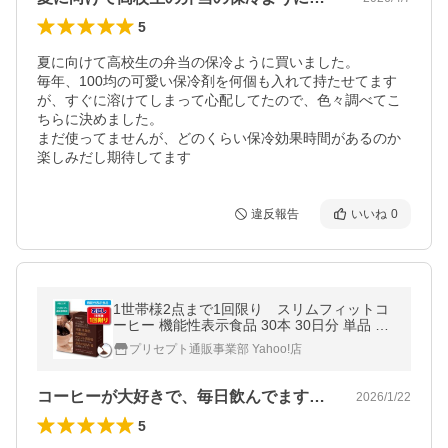
5
夏に向けて高校生の弁当の保冷ように買いました。

毎年、100均の可愛い保冷剤を何個も入れて持たせてます
が、すぐに溶けてしまって心配してたので、色々調べてこ
ちらに決めました。

まだ使ってませんが、どのくらい保冷効果時間があるのか
楽しみだし期待してます
違反報告
いいね
0
1世帯様2点まで1回限り スリムフィットコ
ーヒー 機能性表示食品 30本 30日分 単品 送
料無料 お試し特価
プリセプト通販事業部 Yahoo!店
コーヒーが大好きで、毎日飲んでます。コ…
2026/1/22
5