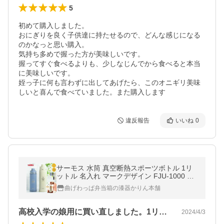
5
初めて購入しました。

おにぎりを良く子供達に持たせるので、どんな感じになる
のかなっと思い購入。

気持ち多めで握った方が美味しいです。

握ってすぐ食べるよりも、少しなじんでから食べると本当
に美味しいです。

姪っ子に何も言わずに出してあげたら、このオニギリ美味
しいと喜んで食べていました。また購入します
違反報告
いいね
0
サーモス 水筒 真空断熱スポーツボトル 1リ
ットル 名入れ マークデザイン FJU-1000 1L
食洗機対応
曲げわっぱ弁当箱の漆器かりん本舗
高校入学の娘用に買い直しました。1リッ…
2024/4/3