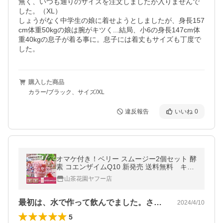
無く、いつも通りのサイズを注文しましたが入りませんで
した。（XL）

しょうがなく中学生の娘に着せようとしましたが、身長157
cm体重50kgの娘は腕がキツく...結局、小6の身長147cm体
重40kgの息子が着る事に。息子には着丈もサイズも丁度で
した。
購入した商品
カラー/ブラック、サイズ/XL
違反報告
いいね
0
オマケ付き！ベリー スムージー2個セット 酵
素 コエンザイムQ10 新発売 送料無料 キャ
ンドルブッシュ
山茶花園ヤフー店
最初は、水で作って飲んでました。さっぱ…
2024/4/10
5