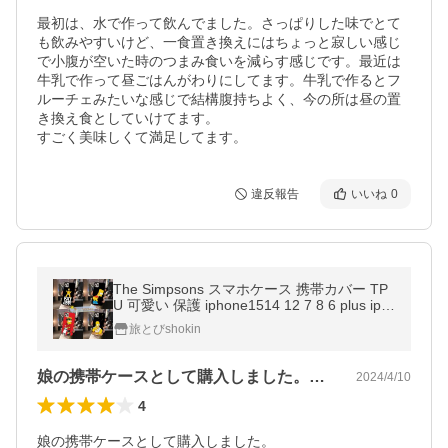
最初は、水で作って飲んでました。さっぱりした味でとて
も飲みやすいけど、一食置き換えにはちょっと寂しい感じ
で小腹が空いた時のつまみ食いを減らす感じです。最近は
牛乳で作って昼ごはんがわりにしてます。牛乳で作るとフ
ルーチェみたいな感じで結構腹持ちよく、今の所は昼の置
き換え食としていけてます。

すごく美味しくて満足してます。
違反報告
いいね
0
The Simpsons スマホケース 携帯カバー TP
U 可愛い 保護 iphone1514 12 7 8 6 plus iph
one15X XS MAX XR iphone1511 Pro SE 12
旅とびshokin
13 mini ケース
娘の携帯ケースとして購入しました。発送…
2024/4/10
4
娘の携帯ケースとして購入しました。
