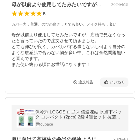
母が以前より使用してたみたいですが、店…
2024/4/15
5
カバー力
：
普通
、
のびの良さ
：
とても良い
、
メイク持ち
：
良い
母が以前より使用してたみたいですが、店頭で見なくなっ
たと言っていたので注文させて頂きました。

とても伸びが良く、カパカパする事もないし何より自分の
ような敏感肌で合わない物が多い中、これは全然問題無い
と喜んでます。

また使い終わる頃にお世話になります！
違反報告
いいね
0
保冷剤 LOGOS ロゴス 倍速凍結 氷点下パッ
ク コンパクト (2pcs) 2袋 4個セット 抗菌仕
様 キャンプ アウトドア 釣り 81660639
oupace
夏に向けて高校生の弁当の保冷ように買い…
2026/4/7