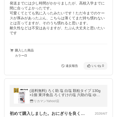
発送までには少し時間がかかりましたが、高校入学までに
間に合ってよかったです。

可愛くてとても気に入ったみたいです！ただ今までのケー
スが厚みがあったぶん、こちらは薄くてまだ持ち慣れない
とは言ってますが、そのうち慣れると思います。

耐久性などは不安はありますが、たぶん大丈夫と思いたい
です
購入した商品
カラー/3
違反報告
いいね
0
(送料無料) ろく助 塩 白塩 顆粒タイプ 130g
×1個 東洋食品 ろくすけの塩 六助の塩 ゆう
パケ 八幡
リカマンYahoo!店
初めて購入しました。おにぎりを良く子供…
2026/4/7