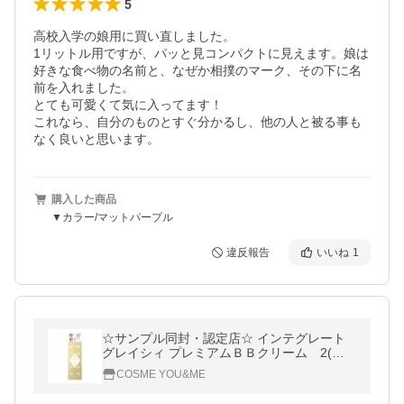
5
高校入学の娘用に買い直しました。

1リットル用ですが、パッと見コンパクトに見えます。娘は
好きな食べ物の名前と、なぜか相撲のマーク、その下に名
前を入れました。

とても可愛くて気に入ってます！

これなら、自分のものとすぐ分かるし、他の人と被る事も
なく良いと思います。
購入した商品
▼カラー/マットパープル
違反報告
いいね
1
☆サンプル同封・認定店☆ インテグレート
グレイシィ プレミアムＢＢクリーム 2(中
間的な明るさ-濃いめ)
COSME YOU&ME