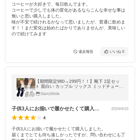
コーヒーが大好きで、毎日飲んでます。

コーヒーで少しでも体の変化があるならこんな幸せな事は
無いと思い購入しました。

味が不安で続けれるかなって思いましたが、普通に飲めま
す！！まだ変化は始めたばかりでありませんが、美味しい
ので続けてみます
違反報告
いいね
0
【期間限定980→299円！！】靴下 2足セッ
ト 面白い カップル ソックス ミッドチューブ
スポーツ レディース おしゃれ ファッション
StarryWiste
ソックス 女/男性 プレゼント
子供3人にお揃いで履かせたくて購入しま…
2024/4/10
4
子供3人にお揃いで履かせたくて購入しました。

届くまでとても待ち遠しかったですが、問い合わせにも丁