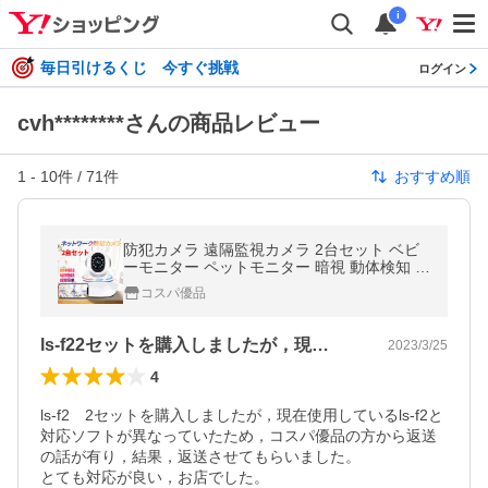
i
毎日引けるくじ 今すぐ挑戦
ログイン
cvh********さんの商品レビュー
1
-
10
件 /
71
件
おすすめ順
防犯カメラ 遠隔監視カメラ 2台セット ベビ
ーモニター ペットモニター 暗視 動体検知 ネ
ットワークカメラ ls-f2-2set
コスパ優品
ls-f22セットを購入しましたが，現…
2023/3/25
4
ls-f2　2セットを購入しましたが，現在使用しているls-f2と
対応ソフトが異なっていたため，コスパ優品の方から返送
の話が有り，結果，返送させてもらいました。

とても対応が良い，お店でした。
