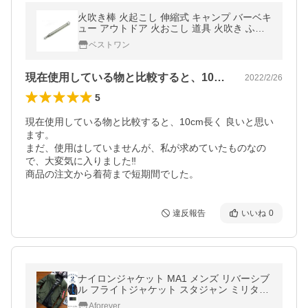
火吹き棒 火起こし 伸縮式 キャンプ バーベキ
ュー アウトドア 火おこし 道具 火吹き ふい
ご 携帯 焚火 ((S
ベストワン
現在使用している物と比較すると、10c…
2022/2/26
5
現在使用している物と比較すると、10cm長く 良いと思い
ます。

まだ、使用はしていませんが、私が求めていたものなの
で、大変気に入りました‼️

商品の注文から着荷まで短期間でした。
違反報告
いいね
0
ナイロンジャケット MA1 メンズ リバーシブ
ル フライトジャケット スタジャン ミリタリ
ー アウター 両面着用
Aforever