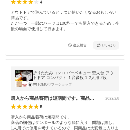
4
アウトドアで遊んでいると，つい使いたくなるおもしろい
商品です。

ただ一つ，一部のパーツは100均一でも購入できるため，今
後の場面で使用して行きます。
違反報告
いいね
0
折りたたみコンロ バーベキュー 焚火台 アウ
トドア コンパクト １台多役 1-2人用 2段調
節 収納袋付き B6より大きい ステンレス鋼
TOMOヤフーショップ
購入から商品着荷は短期間です。商品の梱…
2022/2/8
5
購入から商品着荷は短期間です。

商品の梱包はダンボールのような箱に入り，問題は無し。

1人用での使用を考えているので，同商品は大変気に入りま