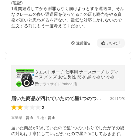
(追記)

1週間経過してから謝罪もなく届けようとする運送屋、そん
なクレームの多い運送屋を使ってるこの店も商売をやる資
格が無いと思わざるを得ない。最低な対応しかしないので
注文する前にもう一度考えてください。
違反報告
いいね
1
ウエストポーチ 仕事用 ナースポーチ レディ
ース メンズ 女性 男性 防水 黒 小さい 小さめ
看護師 介護士 ポケット
テラスサイド Yahoo!店
届いた商品が汚れていたので星1つのつも…
2021/9/8
2
重量感
：
普通
、
生地
：
普通
届いた商品が汚れていたので星1つのつもりでしたがその後
の対応は丁寧にしていただいたので星2つにしておきます。
