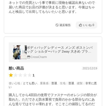
ネットでの売買という事で事前に現物を確認出来ないので
届いた商品でお店の評価が決まると思います。今後はちゃ
んと検品して出荷してもらいたいと思います。
違反報告
いいね
0
ボディバッグ レディース メンズ ボストンバ
ッグ ショルダーバッグ 2way 大きめ ブラン
ド ナイロン 容量 鞄 ワンショルダー DEVICE
CrossCharm
通学 斜め掛け 新生活
酷い商品
2021/12/19
1
使い心地
：
とても悪い
、
重量感
：
普通
、
生地
：
普通
、
縫製
：
非常に悪
い
購入してから4回目の使用でファスナーのオレンジの部分が
取れた。ただでさえ防水重視で負荷のかかる部分なのにあ
んな造りではそりゃ壊れます。そこそこの値段してるのだ