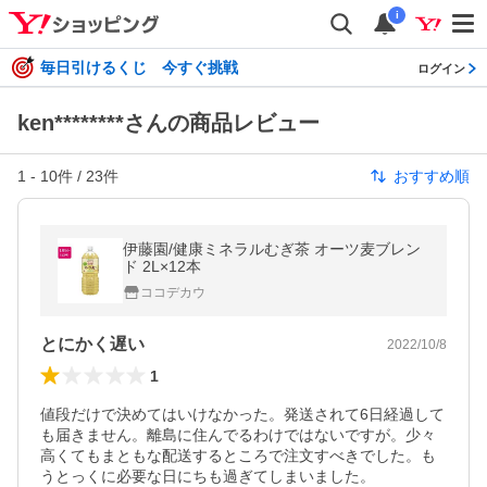
i
毎日引けるくじ 今すぐ挑戦
ログイン
ken********さんの商品レビュー
1
-
10
件 /
23
件
おすすめ順
伊藤園/健康ミネラルむぎ茶 オーツ麦ブレン
ド 2L×12本
ココデカウ
とにかく遅い
2022/10/8
1
値段だけで決めてはいけなかった。発送されて6日経過して
も届きません。離島に住んでるわけではないですが。少々
高くてもまともな配送するところで注文すべきでした。も
うとっくに必要な日にちも過ぎてしまいました。
