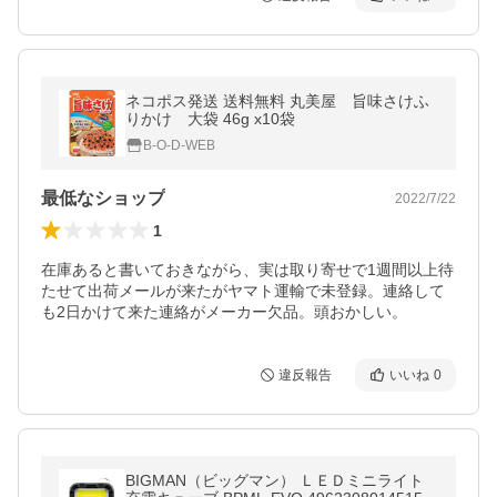
ネコポス発送 送料無料 丸美屋 旨味さけふ
りかけ 大袋 46g x10袋
B-O-D-WEB
最低なショップ
2022/7/22
1
在庫あると書いておきながら、実は取り寄せで1週間以上待
たせて出荷メールが来たがヤマト運輸で未登録。連絡して
も2日かけて来た連絡がメーカー欠品。頭おかしい。
違反報告
いいね
0
BIGMAN（ビッグマン） ＬＥＤミニライト