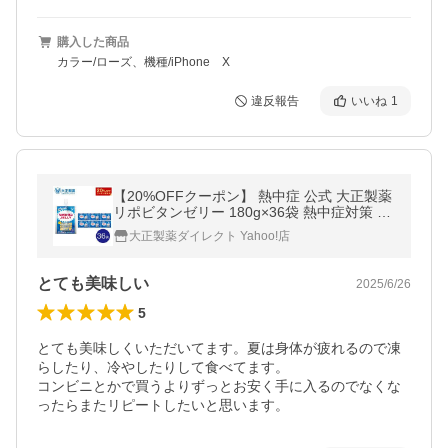
購入した商品
カラー/ローズ、機種/iPhone X
違反報告
いいね
1
【20%OFFクーポン】 熱中症 公式 大正製薬
リポビタンゼリー 180g×36袋 熱中症対策 1
袋180kcal エネルギー摂取 ローヤルゼリー
大正製薬ダイレクト Yahoo!店
クエン酸 アルギニン 脂質ゼロ
とても美味しい
2025/6/26
5
とても美味しくいただいてます。夏は身体が疲れるので凍
らしたり、冷やしたりして食べてます。

コンビニとかで買うよりずっとお安く手に入るのでなくな
ったらまたリピートしたいと思います。