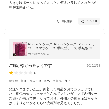
大きな段ボールに入ってました。何故バラして入れたのか
理解出来ません。
違反報告
いいね
0
iPhone X ケース iPhoneXケース iPhoneX カ
バー スマホケース 手帳型ケース 手帳型 本革
クロコ型押し レザー 高級感 ピンク おとな
ご縁Yahoo!店
かわいい かっこいい
ご縁がなかったようです
2019/2/28
1
耐久性
：
普通
、
厚み
：
少し厚め
、
装着感
：
良い
発送でつまづいた上、到着した商品を見てガッカリでし
た。梱包自体はしっかりとされてましたが、まず内側ケー
ス部分が擦れて黒くなっており、外側との接着面は横から
はっきりとわかるくらい接着剤が見えてました。