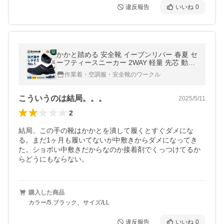
違反報告
いいね
0
かかと踏める 安全靴 イーブンリバー 春夏 セ
ーフティースニーカー 2WAY 軽量 先芯 動き
やすい EVENRIVER スリッポン ワークマン
作業着・空調服・安全靴のワークル
作業着 作業服 ERS08
こういうのは結局。。。
2025/5/11
2
結局、この手の靴はかかとを潰して履くとすぐダメにな
る。まだ1ヶ月も履いてないが中敷きからダメになってき
た。ショボい中敷きだからなのか接着剤でくっつけてるか
らどうにもならない。
購入した商品
カラー/5.ブラック、サイズ/LL
違反報告
いいね
0