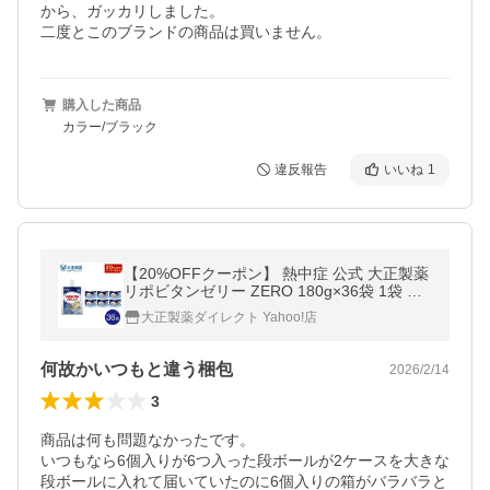
から、ガッカリしました。

二度とこのブランドの商品は買いません。
購入した商品
カラー/ブラック
違反報告
いいね
1
【20%OFFクーポン】 熱中症 公式 大正製薬
リポビタンゼリー ZERO 180g×36袋 1袋 熱
中症対策 0kcal カロリーゼロ 糖類ゼロ ダイ
大正製薬ダイレクト Yahoo!店
エット ビタミン ローヤルゼリー
何故かいつもと違う梱包
2026/2/14
3
商品は何も問題なかったです。

いつもなら6個入りが6つ入った段ボールが2ケースを大きな
段ボールに入れて届いていたのに6個入りの箱がバラバラと