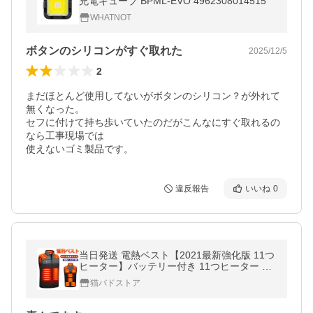
充電キューブ BPML-EVO 4962308014515
WHATNOT
ボタンのシリコンがすぐ取れた
2025/12/5
2
まだほとんど使用してないがボタンのシリコン？が外れて
無くなった。

セフに付けて持ち歩いていたのだがこんなにすぐ取れるの
なら工事現場では

使えないゴミ製品です。
違反報告
いいね
0
当日発送 電熱ベスト【2021最新強化版 11つ
ヒーター】バッテリー付き 11つヒーター ダ
ブルスイッチ 前後独立温度設定可能 3段温度
猫バドストア
調整 防寒対策 水洗い可