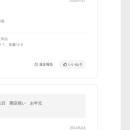
2020/7/27
情報
た商品
ＪＴ、容量/３０
違反報告
いいね
0
生日 開店祝い お中元
2014/5/14