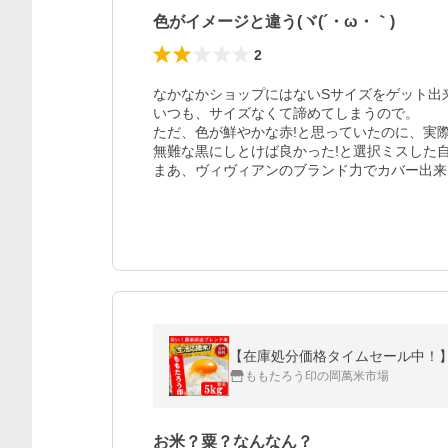
色がイメージと違う(ヾ(´・ω・｀)
2
なかなかショップにはないSサイズをゲット出来
いつも、サイズなくて諦めてしまうので。

ただ、色が鮮やかな赤!と思っていたのに、実際
無難な黒にしとけば良かった!と選択ミスした自
まあ、ヴィヴィアンのブランド力でカバー出来
【在庫処分価格タイムセール中！】令和
ももたろう印の岡萬米市場
お米？粟？なんなん？