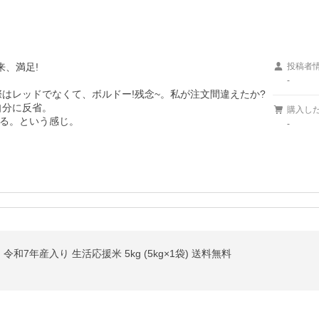
、満足!

投稿者
-
はレッドでなくて、ボルドー!残念~。私が注文間違えたか?

分に反省。 

購入し
る。という感じ。
-
7年産入り 生活応援米 5kg (5kg×1袋) 送料無料