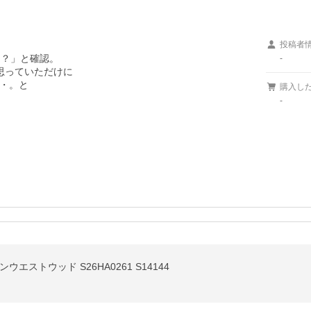
投稿者
？」と確認。

-
っていただけに

・。と

購入し
-
エストウッド S26HA0261 S14144