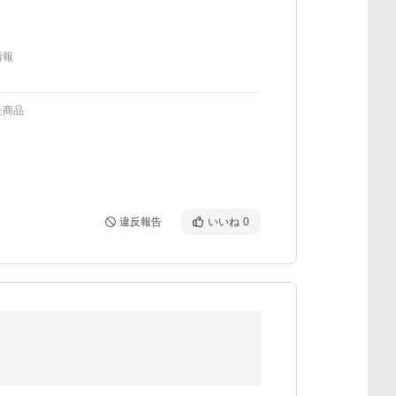
情報
た商品
違反報告
いいね
0