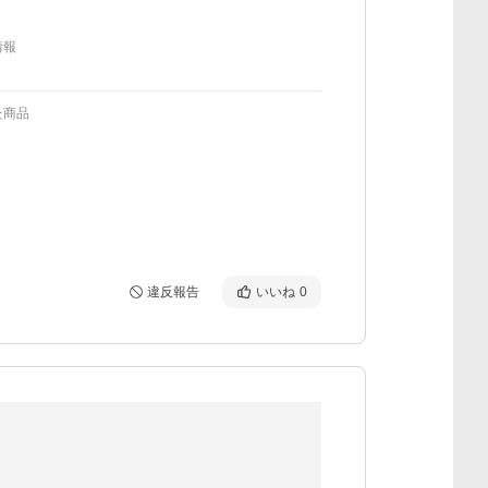
情報
た商品
違反報告
いいね
0