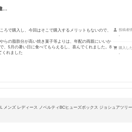
違…
ころで購入し、今回はそこで購入するメリットもないので、
投稿者
-
やらの脂肪分が高い焼き菓子等よりは、年配の両親にいいか
で、5月の暑い日に食べてもらえるし、喜んでくれました。8
購入し
てくれました
-
 メンズ レディース ノベルティBCヒューズボックス ジョシュアツリープリント 