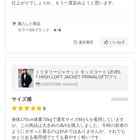
仕上がりでしょうか、もう一度染めようと思います。
購入した商品
カラー/18ブラック、★/★
違反報告
いいね
0
ミリタリージャケット モッズコート LEVEL
7 HIGH LOFT JACKET PRIMALOFT/プリマ
ロフト ジャケット/レベル７/中綿
ZOZOTOWN Yahoo!店
サイズ感
2025/2/20
5
身体170cm体重70kgで通常サイズMかLを着用しています
が、この商品は大きめの為Sを購入しました。今時の若者の
ようにダボっと着るのは好みではありませんが、それでも
ゆとりある着用感でとても着やすく軽いです。