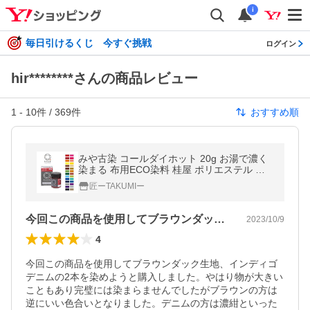
i
毎日引けるくじ 今すぐ挑戦
ログイン
hir********さんの商品レビュー
1
-
10
件 /
369
件
おすすめ順
みや古染 コールダイホット 20g お湯で濃く
染まる 布用ECO染料 桂屋 ポリエステル 綿
麻 レーヨン（キュプラ） 絹 ウール ナイロン
匠ーTAKUMIー
ポリウレタン 定形外発送
今回この商品を使用してブラウンダック生…
2023/10/9
4
今回この商品を使用してブラウンダック生地、インディゴ
デニムの2本を染めようと購入しました。やはり物が大きい
こともあり完璧には染まらませんでしたがブラウンの方は
逆にいい色合いとなりました。デニムの方は濃紺といった