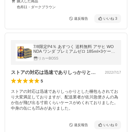
購入した商品
色/B11・ダークブラウン
違反報告
いいね
3
7/8限定P4％ あすつく 送料無料 アサヒ WO
NDA ワンダ プレミアムゼロ 185ml×3ケース/
90本
リカーBOSS
ストアの対応は迅速でありしっかりとした…
2022/7/17
5
ストアの対応は迅速でありしっかりとした梱包もされてお
り大変満足しておりますが、配送業者が佐川急便さんの為
か缶が飛び出る寸前くらいケースがめくれておりました。
中身の缶にも凹みがありました。
違反報告
いいね
0