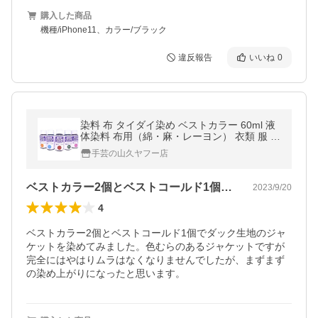
購入した商品
機種/iPhone11、カラー/ブラック
違反報告
いいね
0
染料 布 タイダイ染め ベストカラー 60ml 液
体染料 布用（綿・麻・レーヨン） 衣類 服 染
め粉 家庭用染料 Rit
手芸の山久ヤフー店
ベストカラー2個とベストコールド1個で…
2023/9/20
4
ベストカラー2個とベストコールド1個でダック生地のジャ
ケットを染めてみました。色むらのあるジャケットですが
完全にはやはりムラはなくなりませんでしたが、まずまず
の染め上がりになったと思います。