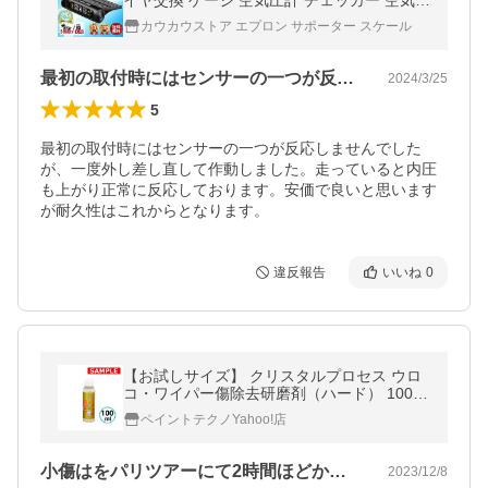
イヤ交換 ゲージ 空気圧計 チェッカー 空気圧
計 爆買
カウカウストア エプロン サポーター スケール
最初の取付時にはセンサーの一つが反応し…
2024/3/25
5
最初の取付時にはセンサーの一つが反応しませんでした
が、一度外し差し直して作動しました。走っていると内圧
も上がり正常に反応しております。安価で良いと思います
が耐久性はこれからとなります。
違反報告
いいね
0
【お試しサイズ】 クリスタルプロセス ウロ
コ・ワイパー傷除去研磨剤（ハード） 100ml
フロントガラス ガラスキズ 鱗 車 自動車
ペイントテクノYahoo!店
小傷はをパリツアーにて2時間ほどかけ磨…
2023/12/8