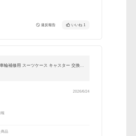
違反報告
いいね
1
スーツケース キャスター 交換 4個セット (直径50mm 幅18mm) 静音シリーズ キャリーケース キャスター 車輪補修用 スーツケース キャスター 交換用 タイヤ DIY
2026/6/24
情報
た商品