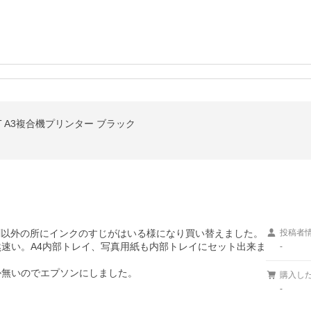
3T A3複合機プリンター ブラック
、印刷以外の所にインクのすじがはいる様になり買い替えました。
投稿者
然速い。A4内部トレイ、写真用紙も内部トレイにセット出来ま
-
か無いのでエプソンにしました。
購入し
-