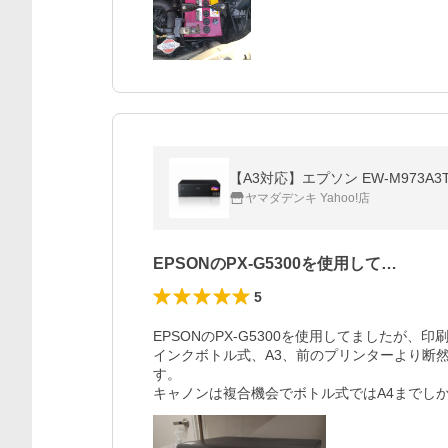
【A3対応】エプソン EW-M973A
ヤマダデンキ Yahoo!店
EPSONのPX-G5300を使用して…
5
EPSONのPX-G5300を使用してましたが
インクボトル式、A3、前のプリンターより断
す。

キャノンは複合機会でボトル式ではA4までし