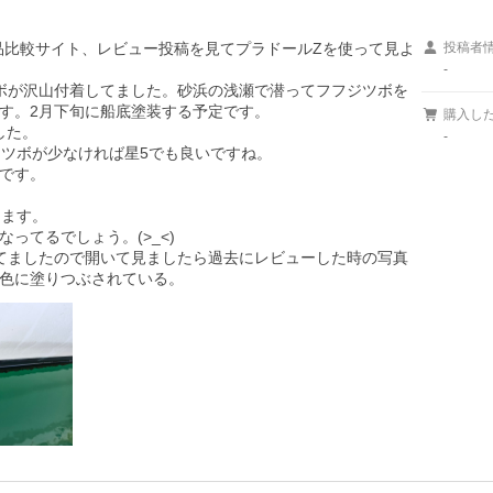
が、製品比較サイト、レビュー投稿を見てプラドールZを使って見よ
投稿者
-
ボが沢山付着してました。砂浜の浅瀬で潜ってフフジツボを
す。2月下旬に船底塗装する予定です。

購入し
した。

-
ツボが少なければ星5でも良いですね。

です。

ます。

てるでしょう。(>_<)

が来てましたので開いて見ましたら過去にレビューした時の写真
色に塗りつぶされている。