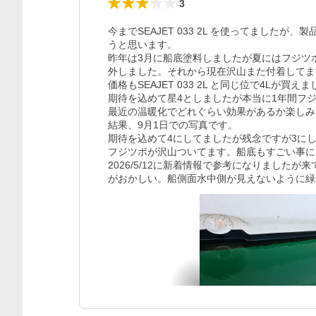
3
今までSEAJET 033 2L を使ってました
うと思います。

昨年は3月に船底塗料しましたが夏にはフジツ
外しました。それから現在沢山また付着してま
価格もSEAJET 033 2L と同じ位で4Lが買えま
期待を込めて星4としましたが本当に1年間フジ
最近の温暖化でどれぐらい効果があるか楽しみ
結果、9月1日での写真です。

期待を込めて4にしてましたが残念ですが3にし
フジツボが沢山ついてます。船底もすごい事になっ
2026/5/12に新着情報で参考になりました
がおかしい。船側面水中側が見えないように緑