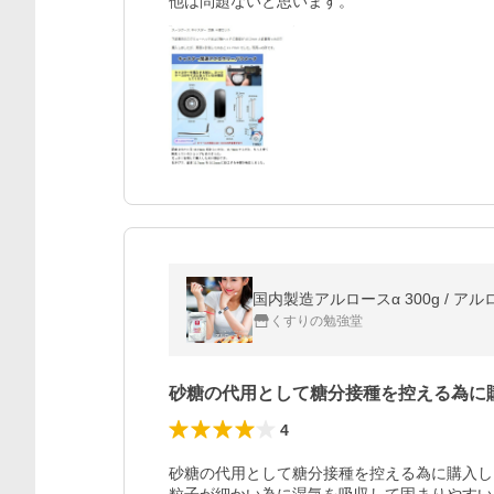
他は問題ないと思います。
国内製造アルロースα 300g / ア
くすりの勉強堂
砂糖の代用として糖分接種を控える為に
4
砂糖の代用として糖分接種を控える為に購入し