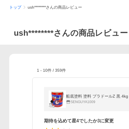
トップ
ush********さんの商品レビュー
ush********さんの商品レビュー
1
-
10
件 /
359
件
SENGUYA1009
期待を込めて星4でしたか3に変更