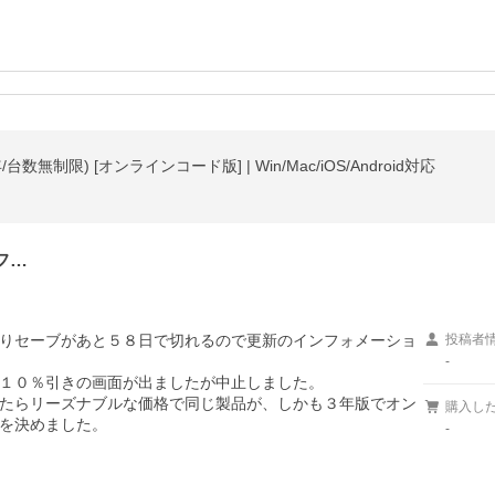
無制限) [オンラインコード版] | Win/Mac/iOS/Android対応
フ…
りセーブがあと５８日で切れるので更新のインフォメーショ
投稿者
-
１０％引きの画面が出ましたが中止しました。

たらリーズナブルな価格で同じ製品が、しかも３年版でオン
購入し
-