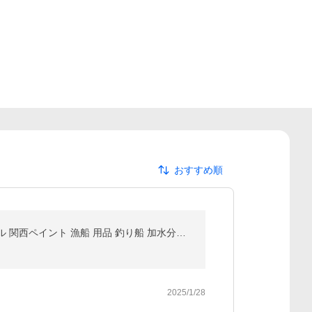
おすすめ順
船底塗料 塗料 プラドールZ 黒 4kg ボート 船舶用 ペンキ ブラック 船底 ヨット 塗装 塗り替え 船 プラドール 関西ペイント 漁船 用品 釣り船 加水分解型 frp
2025/1/28