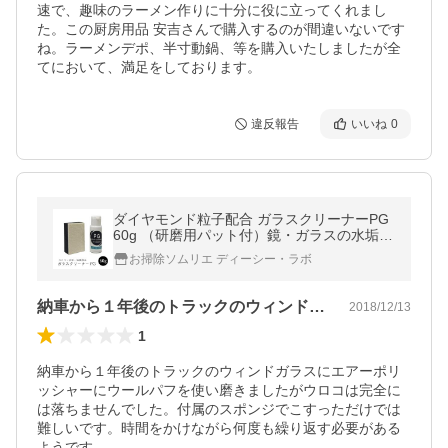
速で、趣味のラーメン作りに十分に役に立ってくれまし
た。この厨房用品 安吉さんで購入するのが間違いないです
ね。ラーメンデポ、半寸動鍋、等を購入いたしましたが全
てにおいて、満足をしております。
違反報告
いいね
0
ダイヤモンド粒子配合 ガラスクリーナーPG
60g （研磨用パット付）鏡・ガラスの水垢・
ウロコ取り、油膜取り 強力液体タイプ
お掃除ソムリエ ディーシー・ラボ
納車から１年後のトラックのウィンドガラ…
2018/12/13
1
納車から１年後のトラックのウィンドガラスにエアーポリ
ッシャーにウールパフを使い磨きましたがウロコは完全に
は落ちませんでした。付属のスポンジでこすっただけでは
難しいです。時間をかけながら何度も繰り返す必要がある
ようです。