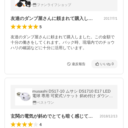
メラ 延長ケーブルセット ガイドラインあり
ファンライフショップ
OMT71SET
友達のダンプ屋さんに頼まれて購入しまし…
2017/7/1
5
友達のダンプ屋さんに頼まれて購入しました。この金額で
十分の働きをしてくれます。バック時、現場内でのチョウ
ハリの確認などに十分に活用しています。
違反報告
いいね
0
musashi DS17-10 ムサシ DS1710 E17 LED
電球 専用 可変式ソケット 斜め付け ダウンラ
イト 屋内用
ベストワン
玄関の電気が斜めでとても暗く感じていた…
2018/12/13
4