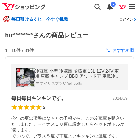
i
毎日引けるくじ 今すぐ挑戦
ログイン
hir********さんの商品レビュー
1
-
10
件 /
31
件
おすすめ順
冷蔵庫 小型 冷凍庫 冷蔵庫 15L 12V 24V 車
用 車載 キャンプ BBQ アウトドア 車載冷凍
庫 車載用冷蔵庫 ポータブル冷蔵庫 PCR-15U
アイリスプラザ Yahoo!店
毎日毎日キンキンです。
2024/6/9
5
今年の夏は猛暑になるとの予報から、この冷蔵庫を購入い
たしました。マイナス１０度に設定したらペットボトルが
凍ります。

ですので、プラス５度で丁度よいキンキンの温度です。
