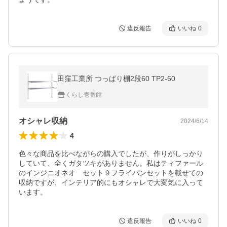
違反報告
いいね
0
田窪工業所 つっぱり棚2段60 TP2-60
くらし壱番館
オシャレ収納
2024/6/14
4
色々な商品を比べながらの購入でしたが、作りがしっかり
していて、全くガタツキがありません。私はティファール
のインジニオネオ　セット９フライパンセットを載せての
収納ですが、インテリア的にもオシャレで大変気に入って
います。
違反報告
いいね
0