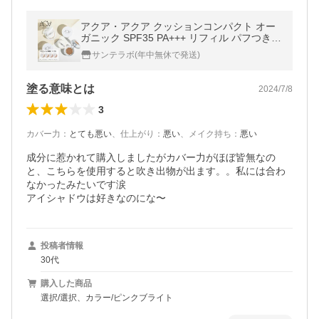
アクア・アクア クッションコンパクト オー
ガニック SPF35 PA+++ リフィル パフつき
詰替え リフィル UV オールインワン
サンテラボ(年中無休で発送)
塗る意味とは
2024/7/8
3
カバー力
：
とても悪い
、
仕上がり
：
悪い
、
メイク持ち
：
悪い
成分に惹かれて購入しましたがカバー力がほぼ皆無なの
と、こちらを使用すると吹き出物が出ます。。私には合わ
なかったみたいです涙

アイシャドウは好きなのにな〜
投稿者情報
30代
購入した商品
選択/選択、カラー/ピンクブライト