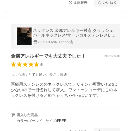
違反報告
いいね
0
ネックレス 金属アレルギー対応 クラッシュ
パールネックレス/サージカルステンレスL レ
ディース
ZOZOTOWN Yahoo!店
金属アレルギーでも大丈夫でした！
2022/3/30
5
つけ心地
：
とても良い
、
長さ
：
普通
医療用ステンレスのネックレスでデザインが可愛いものは
少ないので一目惚れして購入。ワントーンコーデにこのネ
ックレスを付けるとめちゃくちゃ今っぽいです。
購入した商品
カラー/ゴールド、サイズ/FREE