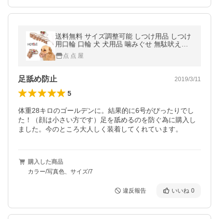
送料無料 サイズ調整可能 しつけ用品 しつけ
用口輪 口輪 犬 犬用品 噛みぐせ 無駄吠え防
止 ペットグッズ ペット用品
点 点 屋
足舐め防止
2019/3/11
5
体重28キロのゴールデンに。結果的に6号がぴったりでし
た！（顔は小さい方です）足を舐めるのを防ぐ為に購入し
ました。今のところ大人しく装着してくれています。
購入した商品
カラー/写真色、サイズ/7
違反報告
いいね
0