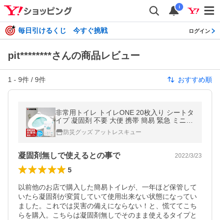
i
毎日引けるくじ 今すぐ挑戦
ログイン
pit********さんの商品レビュー
1
-
9
件 /
9
件
おすすめ順
非常用トイレ トイレONE 20枚入り シートタ
イプ 凝固剤 不要 大便 携帯 簡易 緊急 ミニ
防災用 緊急用 消臭 消音 1枚で3回利用可
防災グッズ アットレスキュー
能 爆買
凝固剤無しで使えるとの事で
2022/3/23
5
以前他のお店で購入した簡易トイレが、一年ほど保管して
いたら凝固剤が変質していて使用出来ない状態になってい
ました。これでは災害の備えにならない！と、慌ててこち
らを購入。こちらは凝固剤無しでそのまま使えるタイプと