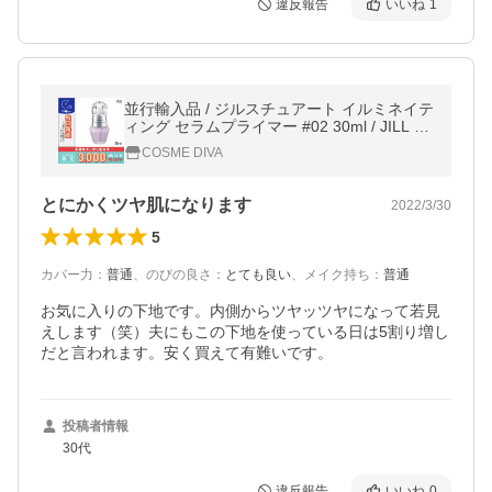
違反報告
いいね
1
並行輸入品 / ジルスチュアート イルミネイテ
ィング セラムプライマー #02 30ml / JILL ST
UART / 小型宅配便送料無料
COSME DIVA
とにかくツヤ肌になります
2022/3/30
5
カバー力
：
普通
、
のびの良さ
：
とても良い
、
メイク持ち
：
普通
お気に入りの下地です。内側からツヤッツヤになって若見
えします（笑）夫にもこの下地を使っている日は5割り増し
だと言われます。安く買えて有難いです。
投稿者情報
30代
違反報告
いいね
0