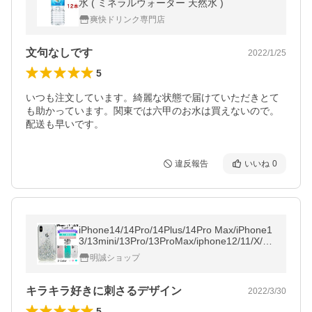
水 ( ミネラルウォーター 天然水 )
爽快ドリンク専門店
文句なしです
2022/1/25
5
いつも注文しています。綺麗な状態で届けていただきとて
も助かっています。関東では六甲のお水は買えないので。
配送も早いです。
違反報告
いいね
0
iPhone14/14Pro/14Plus/14Pro Max/iPhone1
3/13mini/13Pro/13ProMax/iphone12/11/X/X
R/XS/XS Max スマホケース アイフォンカバ
明誠ショップ
ー 可愛い キラキラ クイックサンド
キラキラ好きに刺さるデザイン
2022/3/30
5