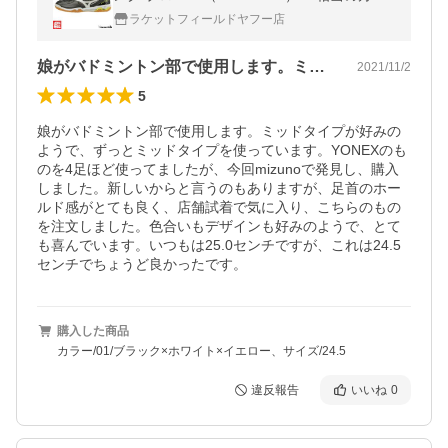
け ユニセックス 男女兼用 MIZUNO
ラケットフィールドヤフー店
娘がバドミントン部で使用します。ミッド…
2021/11/2
5
娘がバドミントン部で使用します。ミッドタイプが好みの
ようで、ずっとミッドタイプを使っています。YONEXのも
のを4足ほど使ってましたが、今回mizunoで発見し、購入
しました。新しいからと言うのもありますが、足首のホー
ルド感がとても良く、店舗試着で気に入り、こちらのもの
を注文しました。色合いもデザインも好みのようで、とて
も喜んでいます。いつもは25.0センチですが、これは24.5
センチでちょうど良かったです。
購入した商品
カラー/01/ブラック×ホワイト×イエロー、サイズ/24.5
違反報告
いいね
0