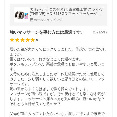
(やわらかクロス付き)大東電機工業 スライヴ
(THRIVE) MD-6113GD フットマッサージャ
ー（ラッピング不可）（メール便不可）
ホームショッピング
強いマッサージを望む方には最適です。
2021/5/19
5
届いた箱が大きくてビックリしました。予想では1/3位でし
ょうか。

重くはないので、好きなところに運べます。

ボタンもシンプルで、高齢の父母でも使いやすいと思いま
す。

父母のために注文しましたが、作動確認のために使用して
みました。少し弱くして欲しいと思うほどの強いモミマッ
サージです。

足の裏からふくらはぎまで強く揉んでくれます。

マッサージが痛い程ですが、その後はとても楽になる気が
します。マッサージの痛みの方が足の痛みに勝つのかな？
それとも血行が良くなるのか？

父母が気に入ってくれたらいいな。渡しに行くまで家族で