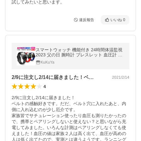
試してみたいと思います。
違反報告
いいね
0
スマートウォッチ 機能付き 24時間体温監視
2023 父の日 腕時計 ブレスレット 血圧計 心
拍 LINE対応 日本語 説明書 送料無料
KuKuYa
2/9に注文し2/14に届きました！ベ…
2021/2/14
4
2/9に注文し2/14に届きました！

ベルトの感触好きです。だだ、ベルト穴に入れたあと、内
側に入れ込むのが少し厄介です。

家族皆でサチュレーション使ったり血圧も測りたかったの
で、携帯とペアリングしないと使えない？と思いながら充
電してみました。いろんな計測はペアリングしなくても使
えました！血圧の値は家族２人は高く出て、血圧が高めの
人は低く出てたので、実測とは違うようです。ランニング