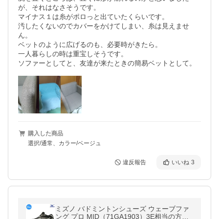
が、それはなさそうです。

マイナス１は糸がポロっと出ていたくらいです。

汚したくないのでカバーをかけてしまい、糸は見えませ
ん。

ベットのように広げるのも、必要時がきたら。

一人暮らしの時は重宝しそうです。

ソファーとしてと、友達が来たときの簡易ベットとして。
購入した商品
選択/通常、カラー/ベージュ
違反報告
いいね
3
ミズノ バドミントンシューズ ウェーブファ
ング プロ MID（71GA1903）3E相当の方向