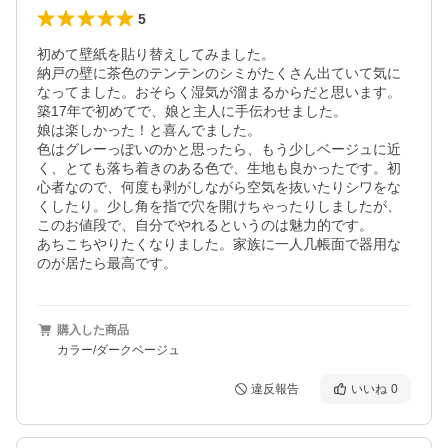
5
初めて壁紙を貼り替えしてみました。

納戸の壁に茶色のテンテンのシミがたくさん出ていて気に
なってました。おそらく湿気が溜まるからだと思います。
築17年で初めてで、娘と主人に手伝わせました。

娘は楽しかった！と喜んでました。

色はグレーっぽいのかと思ったら、もう少しベージュに近
く、とても落ち着きのある色で、生地も良かったです。初
心者なので、何度も剥がしながら空気を抜いたりシワをな
くしたり。少し角を指で穴を開けちゃったりしましたが、
このお値段で、自分でやれるというのは魅力的です。

あちこちやりたくなりました。家族に一人几帳面で器用な
のが居たら最高です。
購入した商品
カラー/ダークベージュ
違反報告
いいね
0