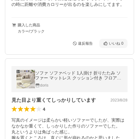
の時に距離や消費カロリーが出るのを楽しみにしてます。
購入した商品
カラー/ブラック
違反報告
いいね
0
ソファ ソファベッド 1人掛け 折りたたみ ソ
ファー マットレス クッション付き フロアソ
ファ I字 北欧 1人暮らし リーヴル1P ドリス
doris
見た目より重くてしっかりしています
2023/8/28
4
写真のイメージは柔らかい軽いソファーでしたが、実際は
なかなか重くて、しっかりした作りのソファーでした。

丸というよりは角ばった感じ。

腕を置くところは、直ぐに形が崩れるのかと思いました