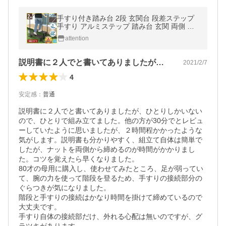
手すり付き踏み台 2段 玄関台 段差ステップ
手すり アルミステップ 踏み台 玄関 両側 段
差 アルミ 介護 屋外 軽量 ステップ台 両手す
attention
り付き 縁台 階段 段差解消
説明書に２人でと書いてありましたが、ひ…
2021/2/7
4
安定感
：
普通
説明書に２人でと書いてありましたが、ひとりしかいない
ので、ひとりで組み立てました。他の方が30分でとレビュ
ーしていたように思いましたが、２時間程かかったような
気がします。説明書も分かりやすく、組立て自体は簡単で
したが、ナットを両側から締めるのが時間がかかりまし
た。コツを覚えたら早くなりました。

80才の母用に購入し、使わせてみたところ、足が弱ってい
て、腕の力を使って階段を登るため、手すりの接続部分の
ぐらつきが気になりました。

階段と手すりの接続はかなり時間を掛けて締めているので
大丈夫です。

手すり自体の接続部だけ、外れる心配は無いのですが、グ