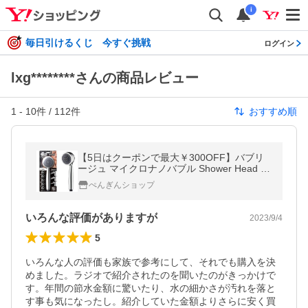
i
毎日引けるくじ 今すぐ挑戦
ログイン
lxg********さんの商品レビュー
1
-
10
件 /
112
件
おすすめ順
【5日はクーポンで最大￥300OFF】バブリ
ージュ マイクロナノバブル Shower Head 父
の日 爆買
ぺんぎんショップ
いろんな評価がありますが
2023/9/4
5
いろんな人の評価も家族で参考にして、それでも購入を決
めました。ラジオで紹介されたのを聞いたのがきっかけで
す。年間の節水金額に驚いたり、水の細かさが汚れを落と
す事も気になったし。紹介していた金額よりさらに安く買