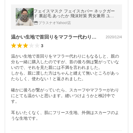
フェイスマスク フェイスカバー ネックガー
ド 裏起毛 あったか 飛沫対策 男女兼用 ユニ
セックス レディース メンズ UVケア 紫外線
プラスナオYahoo!店
対策 日焼け予防
温かい生地で首回りをマフラー代わりにも…
2020/12/4
3
温かい生地で首回りをマフラー代わりにもなるしと、親の
分も一緒に購入したのですが、首の後ろ側は繋がっていな
いので、それを見た親には不満を言われました。

しかも、親に渡した方はちゃんと縫えて無いところがあっ
たらしく、使わない！と返されました。

確かに後ろが繋がっていたら、スカーフやマフラーがわり
にとても温かいと思います。縫いつけようかと検討中で
す。

耳もいたくなく、肌にフリース生地、外側はスカーフのよ
うな生地です。