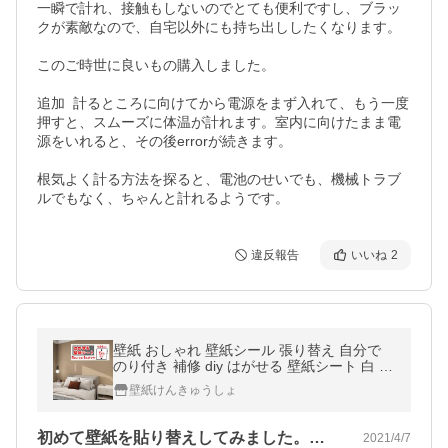
一瞬で計れ、接触もしないのでとても便利ですし、ブラッ
クが素敵なので、自宅以外にも持ち出ししたくなります。

このご時世に良いもの購入しました。

追加  計るところに向けてから電源をまず入れて、もう一度
押すと、スムーズに体温が計れます。室内に向けたまま電
源をいれると、その後errorが続きます。

根気よく計る方法を探ると、電池のせいでも、機械トラブ
ルでもなく、ちゃんと計れるようです。
違反報告
いいね
2
壁紙 おしゃれ 壁紙シール 張り替え 自分で
のり付き 補修 diy はがせる 壁紙シート 白 レ
ンガ調 木目柄 北欧 無地 床 防水
壁紙けんきゅうしょ
初めて壁紙を貼り替えしてみました。納戸…
2021/4/7