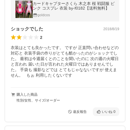
カードキャプターさくら 木之本 桜 戦闘服 ピ
ンク コスプレ 衣装 by-f0182【送料無料】
goldcos
ショックでした
2018/8/19
2
衣装はとても良かったです。 ですが 正直問い合わせなどの
対応と 衣装手袋の作りがとても酷かったのがショックでし
た。 最初は今週届くとのことを聞いたのに 次の週の火曜日
と言われ 届いた日が言われた火曜日ではありませんでし
た。 手袋も 撮影などでは とてもじゃなないですが 使えま
せん。   もぉ 利用したくないです
購入した商品
性別/女性、サイズ/オーダー
違反報告
いいね
0