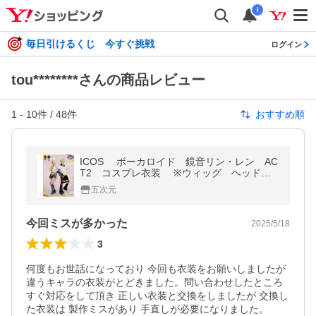
i
毎日引けるくじ 今すぐ挑戦
ログイン
tou********さんの商品レビュー
1
-
10
件 /
48
件
おすすめ順
ICOS ボーカロイド 鏡音リン・レン AC
T2 コスプレ衣装 ※ウィッグ ヘッドホ
ン 靴 追加可能
五次元
今回ミスが多かった
2025/5/18
3
何度もお世話になっており 今回も衣装をお願いしましたが 
違うキャラの衣装がとどきました。問い合わせしたところ 
すぐ対応をして頂き 正しい衣装と交換をしましたが 交換し
た衣装は 製作ミスがあり 手直しが必要になりました。
