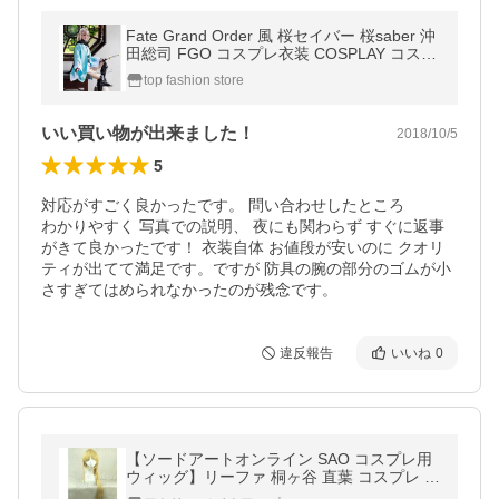
Fate Grand Order 風 桜セイバー 桜saber 沖
田総司 FGO コスプレ衣装 COSPLAY コスチ
ューム イベント 仮装 変装 ウィッグ追加可
top fashion store
いい買い物が出来ました！
2018/10/5
5
対応がすごく良かったです。 問い合わせしたところ

わかりやすく 写真での説明、 夜にも関わらず すぐに返事
がきて良かったです！ 衣装自体 お値段が安いのに クオリ
ティが出てて満足です。ですが 防具の腕の部分のゴムが小
さすぎてはめられなかったのが残念です。
違反報告
いいね
0
【ソードアートオンライン SAO コスプレ用
ウィッグ】リーファ 桐ヶ谷 直葉 コスプレ ア
ニメ マンガ ゲーム コスプレ用品 cosplay