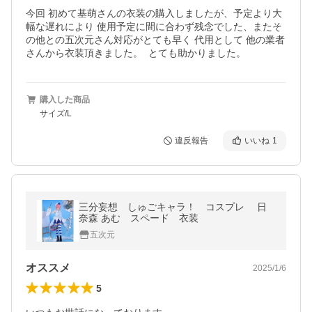
今回 初めて基萌さんの衣装の購入しましたが、予定より大
幅な遅れにより 使用予定に間に合わず残念でした、またそ
の他との五次元さん対応がとても早く 代用として 他の業者
さんから衣装頂きました。  とても助かりました。
購入した商品
サイズ/L
違反報告
いいね
1
三分妄想 しゅごキャラ！ コスプレ 日
奈森 あむ スペード 衣装
五次元
オススメ
2025/1/6
5