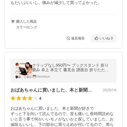
もだいぶいいし、痛みが減少して買ってよかった。
購入した商品
カラー/ピンク
違反報告
いいね
0
クリップなし950円〜 ブックスタンド 折り
畳み 卓上 本立て 書見台 譜面台 折りたたみ
角度調整 高さ調節 読書スタンド 読書台 卓上
Heureux
本 固定 頑丈 宿題
おばあちゃんに買いました、本と新聞が好…
2025/7/4
4
おばあちゃんに買いました、本と新聞が好きで

ずっと下を向いて読んでるので、首も痛いし長時間読めな
いと言う事で何かいいモノがないかと探していました。お
値段もいいし、下の部分に滑り止めが付いてるので、滑ら