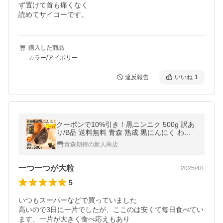
ず置けて首も痛くなく

読めてサイコーです。
購入した商品
カラー/アイボリー
違反報告
いいね
1
クーポンで10%引き！黒ニンニク 500g 訳あ
り/B品 送料無料 青森 熟成 黒にんにく わけ
あり 黒宝 国 産 500g 約1か月半分 青森ニン
青森期待の新人商店
ニク
一つ一つが大粒
2025/4/1
5
いつもスーパーなどで買っていました

高いので3日に一片でしたが、ここのは安くて毎日食べてい
ます、一片が大きく食べ応えもあり
