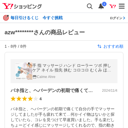
i
毎日引けるくじ 今すぐ挑戦
ログイン
azw********さんの商品レビュー
1
-
8
件 /
8
件
おすすめ順
手 指 マッサージ ハンド ローラー ツボ 押し
ケア ネイル 指先 挟む コロコロ むくみ ほぐ
し 疲れ 疲労回復 リフレッシュ エステ 痩せ
Calme Ahre
引き締め ストレッチ
バネ指と、ヘバーデンの初期で痛くて自分…
2024/11/4
4
バネ指と、ヘバーデンの初期で痛くて自分の手でマッサー
ジしてましたが手も疲れて来て…何かイイ物はないかと探
していたら、コレを見つけて早速買いました。手も楽だし
ちょーどイイ感じにマッサージしてくれるので、指の動き