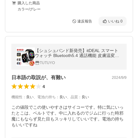
購入した商品
カラー/グレー
違反報告
いいね
0
【シュシュバンド新発売】itDEAL スマート
ウォッチ Bluetooth5.4 通話機能 皮膚温変動
測定 IP68防水 心拍 歩数計 血圧測定 血中酸
TUTUYO
素 着信通知 睡眠検測 生理周期
日本語の取説が、有難い
2024/9/9
4
機能性
：
良い
、
電池の持ち
：
良い
、
品質
：
良い
この値段でこの使いやすさはサイコーです。特に気にいっ
たとこは、ベルトです。中に入れるのでジムに行った時邪
魔にもならず見た目もスッキリしていいです。電池の持ち
もいいですね