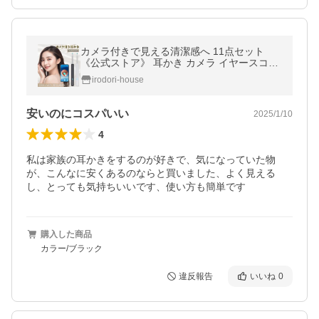
カメラ付きで見える清潔感へ 11点セット
《公式ストア》 耳かき カメラ イヤースコー
プ 子供 ライト iphone Android iPad対応 Typ
irodori-house
e-c充電式 LUMIARA
安いのにコスパいい
2025/1/10
4
私は家族の耳かきをするのが好きで、気になっていた物
が、こんなに安くあるのならと買いました、よく見える
し、とっても気持ちいいです、使い方も簡単です
購入した商品
カラー/ブラック
違反報告
いいね
0