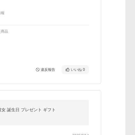
情報
た商品
違反報告
いいね
0
女 誕生日 プレゼント ギフト