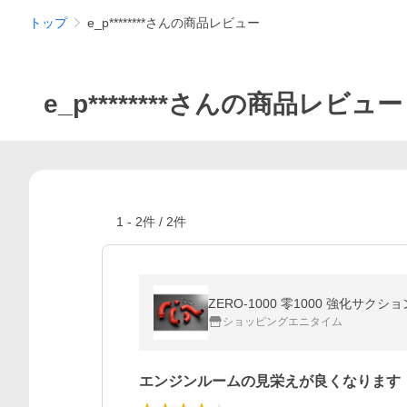
トップ
e_p********さんの商品レビュー
e_p********さんの商品レビュー
1
-
2
件 /
2
件
ZERO-1000 零1000 強化サク
ショッピングエニタイム
エンジンルームの見栄えが良くなります