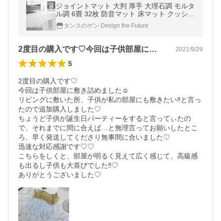
ジョイントマット 大判 厚手 大理石調 モルタ
ル調 6畳 32枚 防音マット 床マット クッショ
ンマット プレイマット パズルマット ベビー
タンスのゲン Design the Future
赤ちゃん
2度目の購入です♡今回は子供部屋に敷き…
2021/9/29
5
2度目の購入です♡

今回は子供部屋に敷き詰めました☺️

リビングに敷いた所、子供が私の部屋にも敷きたい‼︎と言っ
たので追加購入しました♡

ちょうど子供が誕生日パーティーをすると言ってぃたの
で、それまでに間に合えば…と無理言ってお願いしたとこ
ろ、早く発送してくださり無事間に合いました♡

迅速な対応感謝です♡♡

こちらをしくと、部屋が明るく見えて広く感じて、高級感
も出るし子供も大喜びでした‼︎♡

ありがとうございました♡