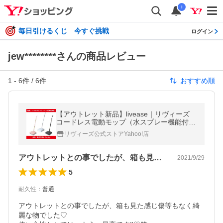
i
毎日引けるくじ 今すぐ挑戦
ログイン
jew********さんの商品レビュー
1
-
6
件 /
6
件
おすすめ順
【アウトレット新品】livease｜リヴィーズ
コードレス電動モップ（水スプレー機能付
き）／ホワイト・サクラピンク・ダークグレ
リヴィーズ公式ストアYahoo!店
ー／EM-011W EM-011SP EM-011DG
アウトレットとの事でしたが、箱も見た感…
2021/9/29
5
耐久性
：
普通
アウトレットとの事でしたが、箱も見た感じ傷等もなく綺
麗な物でした♡
