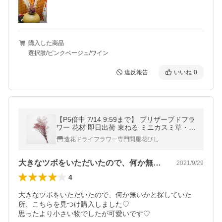
購入した商品
選択肢/ピンクベージュ/ワイン
違反報告
いいね
0
【P5倍中 7/14 9:59まで】 プリザーブドフラ
ワー 花材 即日出荷 束ねる ミニカスミ草・フ
ラワーベール 白/ローズ 少量 小分け 花材 素
造花ドライフラワー専門問屋花びし
材 材料 卸 大地農園
大きなツボをいただいたので、何か無いか…
2021/9/29
4
大きなツボをいただいたので、何か無いかと探していた
所、こちらを見つけ購入しました♡

思ったより小さい物でしたが可愛いです♡