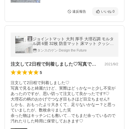
違反報告
いいね
0
ジョイントマット 大判 厚手 大理石調 モルタ
ル調 6畳 32枚 防音マット 床マット クッショ
ンマット プレイマット パズルマット ベビー
タンスのゲン Design the Future
赤ちゃん
注文して2日程で到着しました♡写真で見…
2021/9/2
5
注文して2日程で到着しました♡

写真で見ると綺麗だけど、実際はどぅかなーと少し不安が
あったのですが、思い切って注文して良かったです‼︎♡

大理石の柄のおかげでつなぎ目もさほど目立ちません‼︎

しかも、おもったより大きくて、足りないかなー？と思っ
ていましたが、数枚余りました笑

余った物はキッチンにも敷いて…でもまだ余っているので
汚れたりした時用に保管しておきます♡