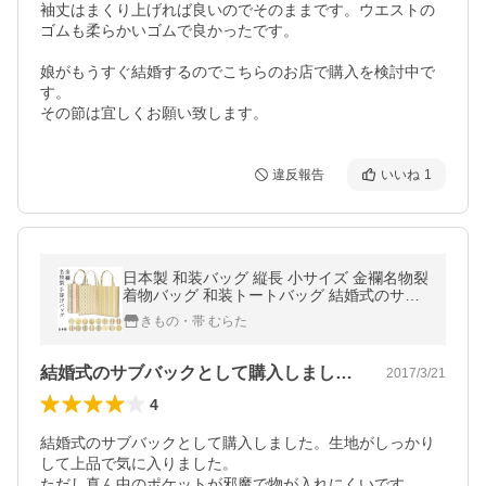
袖丈はまくり上げれば良いのでそのままです。ウエストの
ゴムも柔らかいゴムで良かったです。

娘がもうすぐ結婚するのでこちらのお店で購入を検討中で
す。

その節は宜しくお願い致します。
違反報告
いいね
1
日本製 和装バッグ 縦長 小サイズ 金襴名物裂
着物バッグ 和装トートバッグ 結婚式のサブ
バッグ、お茶席、お稽古事に！送料無料
きもの・帯 むらた
結婚式のサブバックとして購入しました。…
2017/3/21
4
結婚式のサブバックとして購入しました。生地がしっかり
して上品で気に入りました。

ただし真ん中のポケットが邪魔で物が入れにくいです。
