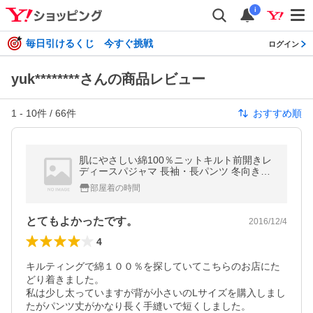
i
毎日引けるくじ 今すぐ挑戦
ログイン
yuk********さんの商品レビュー
1
-
10
件 /
66
件
おすすめ順
肌にやさしい綿100％ニットキルト前開きレ
ディースパジャマ 長袖・長パンツ 冬向き素
材 長袖 Sサイズ LLサイズあり
部屋着の時間
とてもよかったです。
2016/12/4
4
キルティングで綿１００％を探していてこちらのお店にた
どり着きました。

私は少し太っていますが背が小さいのLサイズを購入しまし
たがパンツ丈がかなり長く手縫いで短くしました。
