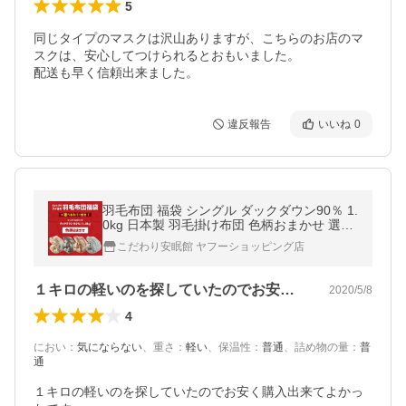
5
同じタイプのマスクは沢山ありますが、こちらのお店のマ
スクは、安心してつけられるとおもいました。

配送も早く信頼出来ました。
違反報告
いいね
0
羽毛布団 福袋 シングル ダックダウン90％ 1.
0kg 日本製 羽毛掛け布団 色柄おまかせ 選べ
る暖か掛カバー付きセット set
こだわり安眠館 ヤフーショッピング店
１キロの軽いのを探していたのでお安く購…
2020/5/8
4
におい
：
気にならない
、
重さ
：
軽い
、
保温性
：
普通
、
詰め物の量
：
普
通
１キロの軽いのを探していたのでお安く購入出来てよかっ