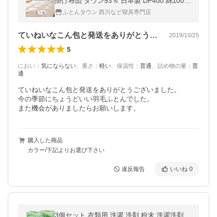
掛け布団 ダウン93％ 日本製 DP400 綿100％
コインランドリー
ふとんタウン 西川など寝具専門店
ていねいなこん包と発送をありがとうござ…
2019/10/25
5
におい
：
気にならない
、
重さ
：
軽い
、
保温性
：
普通
、
詰め物の量
：
普
通
ていねいなこん包と発送をありがとうございました。

今の季節にちょうどいい羽毛ふとんでした。

また機会がありましたらお願いします。
購入した商品
カラー/下記よりお選び下さい
違反報告
いいね
0
3個セット 衣類用 洗濯 洗剤 粉末 洗濯洗剤