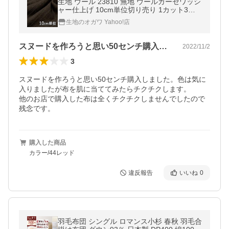
生地 ウール 23810 無地 ウールガーゼワッシ
ャー仕上げ 10cm単位切り売り 1カット3個
以上 生地巾148cm 生地のオガワ
生地のオガワ Yahoo!店
スヌードを作ろうと思い50センチ購入し…
2022/11/2
3
スヌードを作ろうと思い50センチ購入しました。色は気に
入りましたが布を肌に当ててみたらチクチクします。

他のお店で購入した布は全くチクチクしませんでしたので
残念です。
購入した商品
カラー/44レッド
違反報告
いいね
0
羽毛布団 シングル ロマンス小杉 春秋 羽毛合