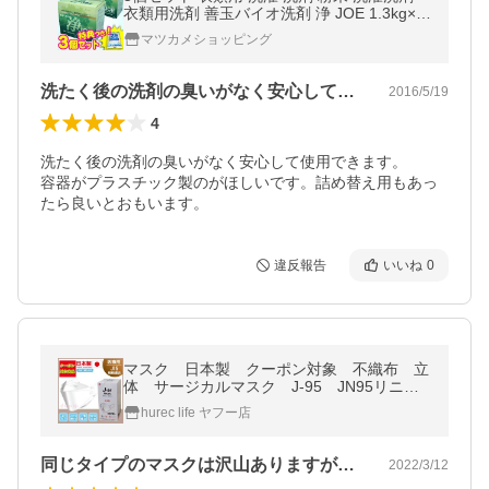
衣類用洗剤 善玉バイオ洗剤 浄 JOE 1.3kg×3
個
マツカメショッピング
洗たく後の洗剤の臭いがなく安心して使用…
2016/5/19
4
洗たく後の洗剤の臭いがなく安心して使用できます。

容器がプラスチック製のがほしいです。詰め替え用もあっ
たら良いとおもいます。
違反報告
いいね
0
マスク 日本製 クーポン対象 不織布 立
体 サージカルマスク J-95 JN95リニュ
ーアル 医療用クラスIII JIS規格 4層 ダ
hurec life ヤフー店
イヤモンド形状 個別包装 3D
同じタイプのマスクは沢山ありますが、こ…
2022/3/12