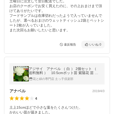
土曜日に注文して翌日配送でした。

お店のクーポンでお安く買えたのに、その上おまけまで頂
けてありがたいです。

フードサンプルは在庫切れだったようで入っていませんで
したが、選べるおまけのウェットティッシュ2袋とペットシ
ート2枚が入っていました。

また次回もお願いしたいと思います。
違反報告
いいね
0
アジサイ アナベル （ 白 ） 2個セット （
送料無料 ） 10.5cmポット苗 紫陽花 苗 苗
木 白 てまり咲 暑さに強い 低木 梅雨 6月 土
花と緑の専門店 土っ子倶楽部
っ子倶楽部
アナベル
2019/4/3
4
土上15cmほどで小さな葉をたくさんつけた、

かわいい苗が届きました。
