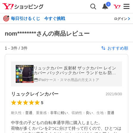
i
毎日引けるくじ 今すぐ挑戦
ログイン
nom********さんの商品レビュー
1
-
3
件 /
3
件
おすすめ順
リュックカバー 反射材 ザックカバー レイン
カバー バックパックカバー ランドセル 防水
雨具 通勤 通学 自転車
iPadケース・スマホ用品の方丈ストア
リュックレインカバー
2021/9/30
5
耐久性
：
普通
、
重量感
：
非常に軽い
、
収納性
：
良い
、
生地
：
普通
中学生の子どもの自転車通学用に購入しました。

荷物が多くカバンを2つに分けて持って行くので、ひとつは