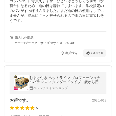
カッパの中に背負えますが、ひとつはどうしても前カゴか
荷台になるため、雨の日は濡れてしまいます。学校指定の
カバンがすっぽり入りました。まだ雨の日の使用はしてい
ませんが、簡単にさっと被せられるので雨の日に重宝しそ
うです。
購入した商品
カラー/ブラック、サイズ/Mサイズ：30-40L
違反報告
いいね
0
おまけ付き ペットライン プロフェッショナ
ルバランス スタンダードタイプ 1歳から用 6
kg 6キロ 500g 12袋 小さめ ドッグフード 1
ペッツチョイスショップ
才 栄養 健康維持 健康
お得です。
2026/4/13
5