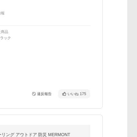
情報
た商品
ブラック
違反報告
いいね
175
リング アウトドア 防災 MERMONT