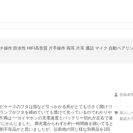
操作 防水性 HIFI高音質 片手操作 両耳 片耳 通話 マイク 自動ペアリ
投稿者
-
だケースのフタは指など引っかかる所がとても小さく開けづ
ランプがフタを締めていても透けて光っているのでわかりや
購入し
不満は一つ(イヤホンの充電速度とバッテリー切れが左右で違
新品カラ
ぎにかんじました。満充電からわずか約一時間曲を聴いてると
初不良品かと思いましたが、以前他の同じ様な別商品を2回