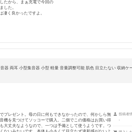
したから、まぁ充電で今回の

ました。

は凄く良かったですよ。
集音器 両耳 小型集音器 小型 軽量 音量調整可能 肌色 目立たない 収納ケ
でプレゼント。母の日に何もできなかったので、何かしら無
投稿者
音機を見つけてソッコーで購入。二個でこの価格はお買い得
-
も大丈夫なようなので、一つは予備として使うようです。つ
くないみたいです。本体も小さくて目立たず違和感がないよ