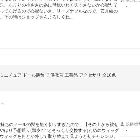
購入し
只、あまりの小ささの為に母親いわく失くさないか心配だそ
-
ってあげるので心配ないさ。リーズナブルなので、安月給の
。その時はショップさんよろしくね。
ミニチュア ドール装飾 子供教育 工芸品 アクセサリ 全10色
…
手持ちのドールの髪を短く切りすぎたので、【その上から被せ
投稿者
やはり予想通り(頭皮?ごとそっくり交換する)ためのウィッグ
-
ウィッグを何とか外して取り替えて見ようと初チャレンジ。