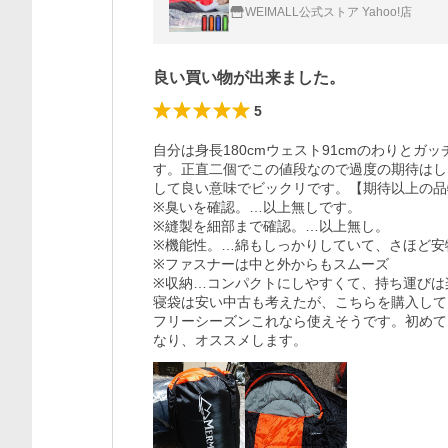
WEIMALL公式ストア Yahoo!店
良い買い物が出来ました。
5
自分は身長180cmウェスト91cmのわりと
す。正直二個でこの値段なので過度の期待はし
して良い意味でビックリです。【期待以上の品
※臭いを確認。…以上無しです。

※縫製を細部まで確認。…以上無し。

※機能性。…綿もしっかりしていて、さほど安
※ファスナーは中と外からもスムーズ

※収納…コンパクトにしやすくて、持ち運びは楽
寝袋は安い中古も考えたが、こちらを購入して
フリーシーズンこれなら使えそうです。初めて
なり、オススメします。