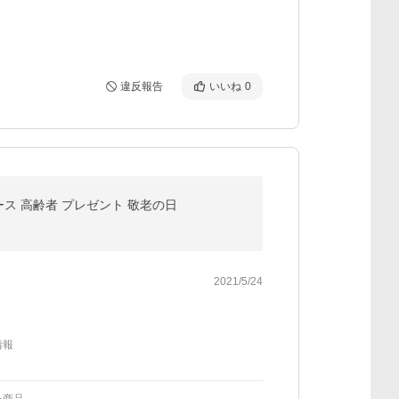
違反報告
いいね
0
ース 高齢者 プレゼント 敬老の日
2021/5/24
情報