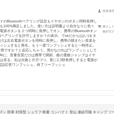
投稿者
-
Bluetoothペアリング設定もイヤホンのボタン同時長押し
も100%満足しました。使い方は説明書より自分なりに色々
購入し
ボタンを２つ同時に長押しでオン。携帯のBluetoothオン
色/i7S
期ペアリングを許可しますか？の表示。でokだから(はい)をタ
げは左右電源ボタンを同時に長押し。携帯の聴きたい音楽を
ッシュすると再生。もう一度ワンプッシュすると一時停止。
何かご用ですか？と反応しちゃう。用がなければワンプッシュして
AIに。音量音質だけは携帯で調節。曲の選曲ジャンプはイヤ
は戻る。右は次曲と片方づつ。更に2,3秒長押しすると電源が
る。電話応答ワンプッシュ。終了ツープッシュ
ズン 防寒 封筒型 シュラフ 軽量 コンパクト 登山 連結可能 キャンプ ツー