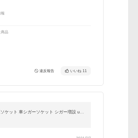
情報
た商品
違反報告
いいね
11
シガーソケット usb 3連 充電器 増設 スイッチ付 カーチャージャー usbシガーソケット 車 ハイエース 電源ソケット 車シガーソケット シガー増設 usbソケット