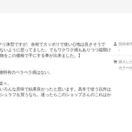
ガッチリ体型ですが、余裕でスッポリで使い心地は良さそうで
投稿者
ないように思ってました。でもワクワク感もありつつ箱開け
-
物をこの価格で手にする事が出来ました。】

購入し
カラー/
物特有のペラペラ感はない。

々。

いろんな意味で結果良かったと思います。真冬で使う以外は
シュラフを買うなら、迷ったらこのショップさんのこれはか