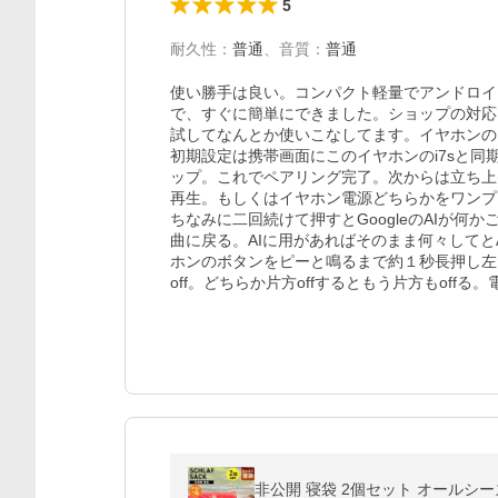
5
耐久性
：
普通
、
音質
：
普通
使い勝手は良い。コンパクト軽量でアンドロイドの
で、すぐに簡単にできました。ショップの対応
試してなんとか使いこなしてます。イヤホンの電源
初期設定は携帯画面にこのイヤホンのi7sと同
ップ。これでペアリング完了。次からは立ち上
再生。もしくはイヤホン電源どちらかをワンプ
ちなみに二回続けて押すとGoogleのAIが
曲に戻る。AIに用があればそのまま何々してと
ホンのボタンをピーと鳴るまで約１秒長押し左
off。どちらか片方offするともう片方もoff
非公開 寝袋 2個セット オールシー