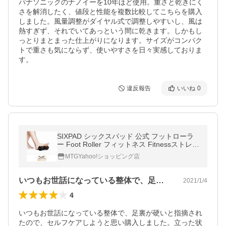
パナソニックのナノイーを10年ほど使用。重さと乾きにく
さを解消したく、値段と性能を複数比較してこちらを購入
しました。風量調整がダイヤル式で調整しやすいし、風は
熱すぎず、それでいてあっという間に乾きます。しかもし
っとりまとまった仕上がりになります。サイズがコンパク
トで重さも気にならず、使いやすさを日々実感しておりま
す。
違反報告
いいね
0
SIXPAD シックスパッド 公式 フットローラ
ー Foot Roller フィットネス Fitnessストレッ
チ フォームローラー 足 足裏 自宅 部分用 マ
MTGYahoo!ショッピング店
ッサージ YRD RFYD
いつもお世話になっている整体で、足裏が…
2021/1/4
4
いつもお世話になっている整体で、足裏が硬いと指摘され
たので、セルフケアしようと思い購入しました。立った状