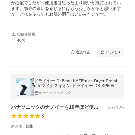
か心配でしたが、使用後は思ったより潤いが維持されてい
ます。効果の違いを感じるにはもう少しかかると思います
が、どれを使ってもお肌の調子はいいみたいです。
投稿者情報
40代
違反報告
いいね
3
ドライヤー Dr.Beau KAZE nice Dryer Premi
um マイナスイオン ドライヤー DB-KP505-B
当店オススメヘアケアドライヤー
ホームショッピング
パナソニックのナノイーを10年ほど使用…
2021/10/5
5
耐久性
：
普通