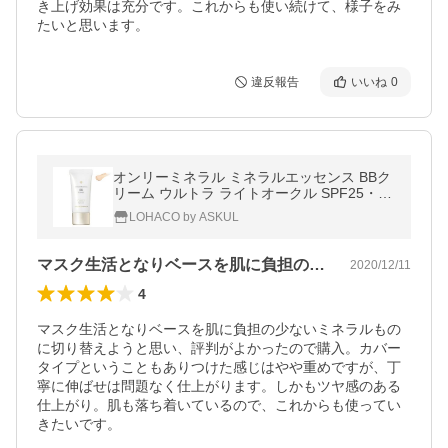
き上げ効果は充分です。これからも使い続けて、様子をみ
たいと思います。
違反報告
いいね
0
オンリーミネラル ミネラルエッセンス BBク
リーム ウルトラ ライトオークル SPF25・PA
++ 30g ヤーマン
LOHACO by ASKUL
マスク生活となりベースを肌に負担の少な…
2020/12/11
4
マスク生活となりベースを肌に負担の少ないミネラルもの
に切り替えようと思い、評判がよかったので購入。カバー
タイプということもありつけた感じはやや重めですが、丁
寧に伸ばせは問題なく仕上がります。しかもツヤ感のある
仕上がり。肌も落ち着いているので、これからも使ってい
きたいです。