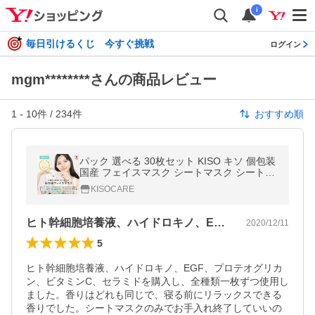
i
毎日引けるくじ 今すぐ挑戦
ログイン
mgm********さんの商品レビュー
1
-
10
件 /
234
件
おすすめ順
パック 選べる 30枚セット KISO キソ 個包装
国産 フェイスマスク シートマスク シートパ
ック レチノール ヒト幹細胞 アゼライン酸 ハ
KISOCARE
イドロキノン PDRN CICA
ヒト幹細胞培養液、ハイドロキノ、EGF…
2020/12/11
5
ヒト幹細胞培養液、ハイドロキノ、EGF、プロテオグリカ
ン、ビタミンC、セラミドを購入し、全種類一枚ずつ使用し
ました。香りはどれも同じで、寝る前にリラックスできる
香りでした。シートマスクのみでお手入れ終了していいの