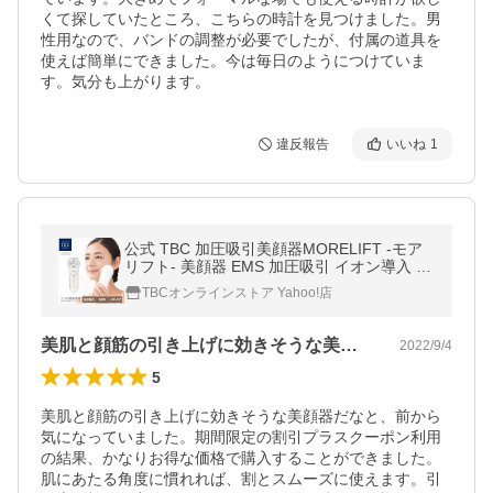
くて探していたところ、こちらの時計を見つけました。男
性用なので、バンドの調整が必要でしたが、付属の道具を
使えば簡単にできました。今は毎日のようにつけていま
す。気分も上がります。
違反報告
いいね
1
公式 TBC 加圧吸引美顔器MORELIFT -モア
リフト- 美顔器 EMS 加圧吸引 イオン導入 エ
ステ スキンケア 美容家電 ボディケア フェイ
TBCオンラインストア Yahoo!店
スケア
美肌と顔筋の引き上げに効きそうな美顔器…
2022/9/4
5
美肌と顔筋の引き上げに効きそうな美顔器だなと、前から
気になっていました。期間限定の割引プラスクーポン利用
の結果、かなりお得な価格で購入することができました。
肌にあたる角度に慣れれば、割とスムーズに使えます。引