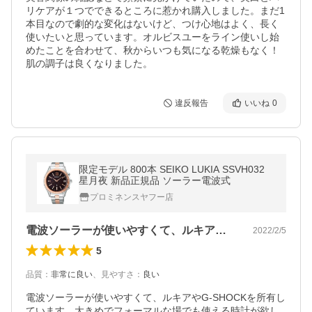
リケアが１つでできるところに惹かれ購入しました。まだ1
本目なので劇的な変化はないけど、つけ心地はよく、長く
使いたいと思っています。オルビスユーをライン使いし始
めたことを合わせて、秋からいつも気になる乾燥もなく！
肌の調子は良くなりました。
違反報告
いいね
0
限定モデル 800本 SEIKO LUKIA SSVH032
星月夜 新品正規品 ソーラー電波式
プロミネンスヤフー店
電波ソーラーが使いやすくて、ルキアやG…
2022/2/5
5
品質
：
非常に良い
、
見やすさ
：
良い
電波ソーラーが使いやすくて、ルキアやG-SHOCKを所有し
ています。大きめでフォーマルな場でも使える時計が欲し