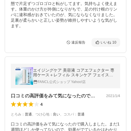
態で片足ずつゴロゴロと転がしてます。気持ちよく使えま
す。体重のかけ方が外側になりがちで、足の付け根のリン
パに違和感がおきていたのが、気にならなくなりました。
足裏が柔らかいと正しい姿勢が維持しやすいような気がし
ます。
違反報告
いいね
10
エイジングケア 美容液 コアエフェクター 専
用ケース＋レフィル スキンケア フェイスケ
ア 肌ケア ハリ 化粧品 ファンケル 公式 FAN
FANCL公式ショップ Yahoo!店
CL
口コミの高評価をみて気になったので購入…
2021/1/4
4
とろみ
：
普通
、
つけ心地
：
良い
、
コスパ
：
普通
口コミの高評価をみて気になったので購入しました。まだ1
週間ほどしか使ってないので、効果がでているかはわかり