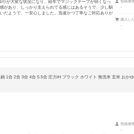
歩行が大変な状況になり、経年でマジックテープが弱くなっ
投稿者
感があり、しっかり支えられてる感じはあるそうで、少し馴
-
いだようで、一安心しました。迅速かつ丁寧なご対応ありが
購入し
-
 1合 2合 3合 4合 5.5合 圧力IH ブラック ホワイト 無洗米 玄米 おかゆ 雑
…
投稿者
-