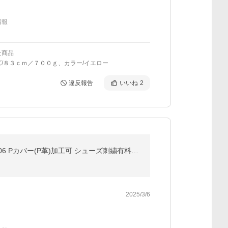
情報
た商品
/８３ｃｍ／７００ｇ、カラー/イエロー
違反報告
いいね
2
在庫品限り 交換無料 野球 スパイク 金具 ジュニア 大人 白 SSK グローロード TT-VC 野球スパイク SSF3006 Pカバー(P革)加工可 シューズ刺繍有料可(S)
2025/3/6