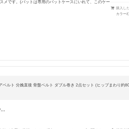
スメです。(バットは専用のバットケースにいれて、このケー
購入し
カラー/(
アベルト 分娩直後 骨盤ベルト ダブル巻き 2点セット (ヒップまわり約80-
骨…