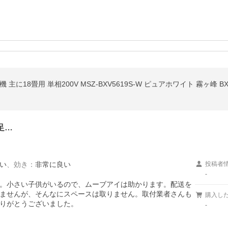
に18畳用 単相200V MSZ-BXV5619S-W ピュアホワイト 霧ヶ峰 BXV
足…
い
、
効き
：
非常に良い
投稿者
-
。小さい子供がいるので、ムーブアイは助かります。配送を
ませんが、そんなにスペースは取りません。取付業者さんも
購入し
りがとうございました。
-