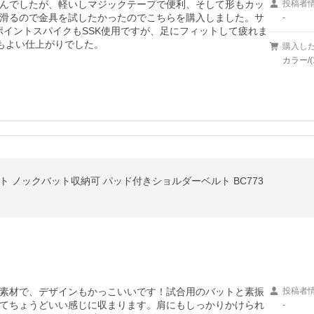
んでしたが、軽いしマジックテープで便利、そして形もカッ
投稿者
滑るので金具を試したかったのでこちらを購入しました。サ
-
ポイントスパイクもSSK使用ですが、足にフィットして疲れま
もよい仕上がりでした。
購入し
カラー/
ット ノックバット収納可 パッド付きショルダーベルト BC773
素材で、デザインもかっこいいです！試合用のバットと素振
投稿者
てちょうどいい感じに収まります。肩にもしっかりかけられ
-