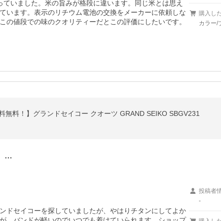
使っていました。米の旨みが格段に違います。同じ米とは思え
ています。表示のリチウム電池の交換をメーカーに依頼しな
購入し
この値段での味のクオリティーだとこの評価にしたいです。
カラー/
料！】グランドセイコー クオーツ GRAND SEIKO SBGV231
。…
投稿者
-
ンドセイコーを探していましたが、やはりチタンにしてよか
が、バンドが軽いのでいつでも着けていられます。ショップ