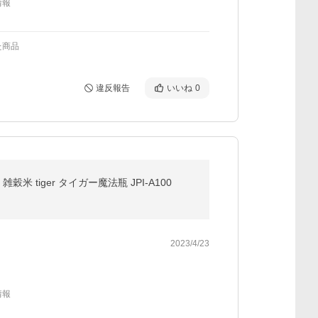
情報
た商品
違反報告
いいね
0
穀米 tiger タイガー魔法瓶 JPI-A100
2023/4/23
情報