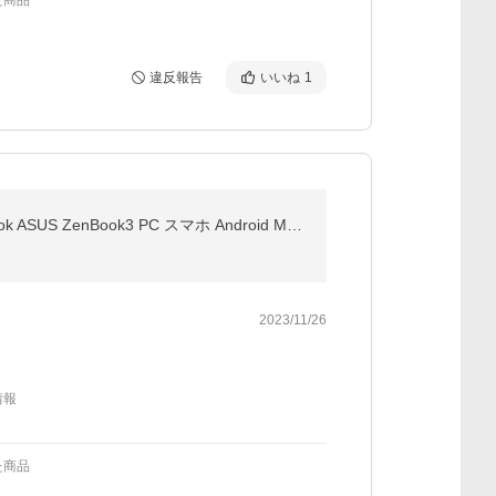
た商品
違反報告
いいね
1
Type-C hub ハブ 4in1 HDMI 4K USB3.0 PD対応 変換 ケーブル タイプC ノートパソコン ノートPC MacBook ASUS ZenBook3 PC スマホ Android Mac USB-C
2023/11/26
情報
た商品