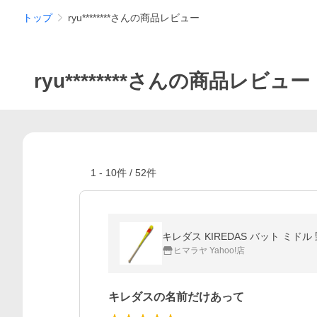
トップ
ryu********さんの商品レビュー
ryu********さんの商品レビュー
1
-
10
件 /
52
件
キレダス KIREDAS バット ミドル
ヒマラヤ Yahoo!店
キレダスの名前だけあって