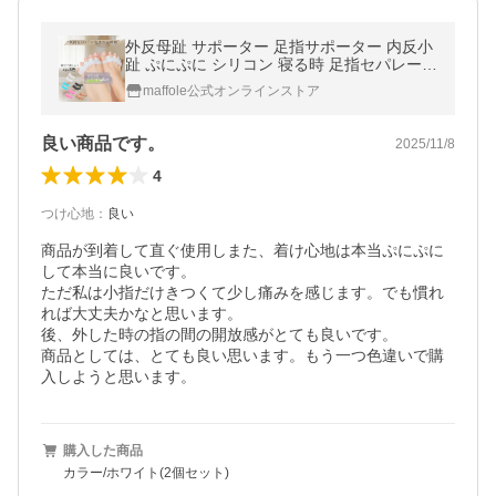
外反母趾 サポーター 足指サポーター 内反小
趾 ぷにぷに シリコン 寝る時 足指セパレータ
ー 保護 広げる グッズ 矯正
maffole公式オンラインストア
良い商品です。
2025/11/8
4
つけ心地
：
良い
商品が到着して直ぐ使用しまた、着け心地は本当ぷにぷに
して本当に良いです。

ただ私は小指だけきつくて少し痛みを感じます。でも慣れ
れば大丈夫かなと思います。

後、外した時の指の間の開放感がとても良いです。

商品としては、とても良い思います。もう一つ色違いで購
購入した商品
カラー/ホワイト(2個セット)