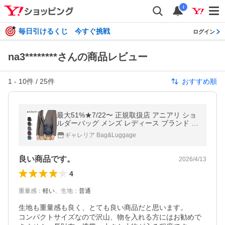
i
毎日引けるくじ 今すぐ挑戦
ログイン
na3********さんの商品レビュー
1
-
10
件 /
25
件
おすすめ順
最大51%★7/22〜 正規取扱店 アニアリ ショ
ルダーバッグ メンズ レディース ブランド a
niary バッグ 小さめ 斜めがけ 大人 上品 革
ギャレリア Bag&Luggage
牛革 軽量 07-03005
良い商品です。
2026/4/13
4
重量感
：
軽い
、
生地
：
普通
生地も重量感も良く、とても良い商品だと思います。

コンパクトサイズなので沢山、物を入れる方にはお勧めで