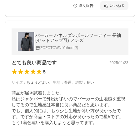
違反報告
いいね
0
パーカー パネルダンボールフーディー 長袖
(セットアップ可) メンズ
ZOZOTOWN Yahoo!店
とても良い商品です
2025/11/23
5
サイズ
：
ちょうどよい
、
生地
：
普通
、
縫製
：
良い
商品が届き試着しました。　

私はジャケパーで外出が多いのでパーカーの生地感を重視
してるので生地感は本当に良い商品だと思います。

でも、個人的には、もう少し生地が薄い方が良かったで
す。ですが商品・ストアの対応が良かったので星5です。

もう1着色違いを購入しようと思ってます。