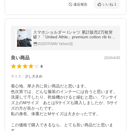
違反報告
いいね
1
スマホショルダー tシャツ 累計販売2万枚突
破！「United Athle」premium cotton rib lon
g sleeve t-shirt / プレミアム コットン リブロ
ZOZOTOWN Yahoo!店
ングスリーブTシ…
良い商品
2026/4/30
4
サイズ
：
少し大きめ
着心地、厚さ共に良い商品だと思います。

色次第では、どんな服装のインナーには合うと思います。

洗濯して干したり、乾燥機かけると縮むと思い、ワンサイ
ズ上のMサイズ　あとはSサイズも購入しましたが、Sサイ
ズの方が良かったです。

私の身長、体重だとMサイズは大きかったです。

この価格で購入できるなら、とても良い商品だと思いま
す。