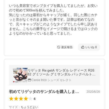
いつも美容室でポンプタイプを購入してましたが、お安い
ので初めて900mlを頼んでみました。

気になったのは最初からキャップが緩く、回した際にカチ
ッと音がなくそのまま開いた事です。詰替は初めてなの
で、元々キャップがこのようなタイプでしたら申し訳あり
ません。こちらの勝手なイメージで開けるまではロックの
ようなのがかかっていると思ってました。
違反報告
いいね
0
リゲッタ Re:getA サンダル レディース R26
82 グミソール グミサンダル バックベルト
ウェッジソール 5cmヒール ブラック 痛くな
Canoe trico シューズ セレクト
い 歩きやすい 快適 日本製
初めてリゲッタのサンダルを購入しました…
2020/6/26
4
サイズ
：
ちょうどよい