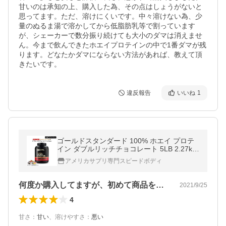
甘いのは承知の上、購入した為、その点はしょうがないと
思ってます。ただ、溶けにくいです。中々溶けない為、少
量のぬるま湯で溶かしてから低脂肪乳等で割っています
が、シェーカーで数分振り続けても大小のダマは消えませ
ん。今まで飲んできたホエイプロテインの中で1番ダマが残
ります。どなたかダマにならない方法があれば、教えて頂
きたいです。
違反報告
いいね
1
ゴールドスタンダード 100% ホエイ プロテ
イン ダブルリッチチョコレート 5LB 2.27kg
【正規契約販売法人 オフィシャルショッ
アメリカサプリ専門スピードボディ
プ】
何度か購入してますが、初めて商品を見た…
2021/9/25
4
甘さ
：
甘い
、
溶けやすさ
：
悪い