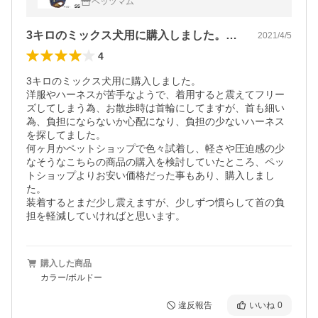
ペッツマム
3キロのミックス犬用に購入しました。洋…
2021/4/5
4
3キロのミックス犬用に購入しました。

洋服やハーネスが苦手なようで、着用すると震えてフリー
ズしてしまう為、お散歩時は首輪にしてますが、首も細い
為、負担にならないか心配になり、負担の少ないハーネス
を探してました。

何ヶ月かペットショップで色々試着し、軽さや圧迫感の少
なそうなこちらの商品の購入を検討していたところ、ペッ
トショップよりお安い価格だった事もあり、購入しまし
た。

装着するとまだ少し震えますが、少しずつ慣らして首の負
担を軽減していければと思います。
購入した商品
カラー/ボルドー
違反報告
いいね
0