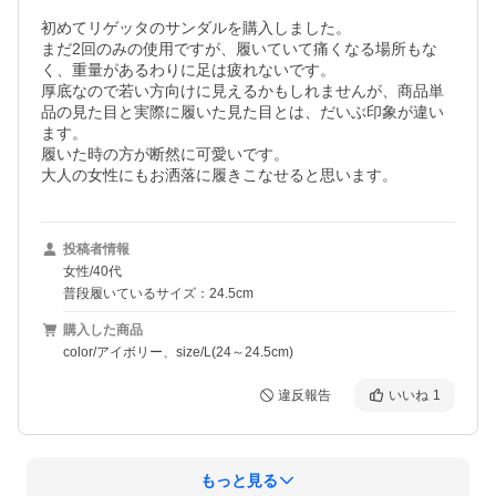
初めてリゲッタのサンダルを購入しました。

まだ2回のみの使用ですが、履いていて痛くなる場所もな
く、重量があるわりに足は疲れないです。

厚底なので若い方向けに見えるかもしれませんが、商品単
品の見た目と実際に履いた見た目とは、だいぶ印象が違い
ます。

履いた時の方が断然に可愛いです。

大人の女性にもお洒落に履きこなせると思います。
投稿者情報
女性/40代
普段履いているサイズ：24.5cm
購入した商品
color/アイボリー、size/L(24～24.5cm)
違反報告
いいね
1
もっと見る