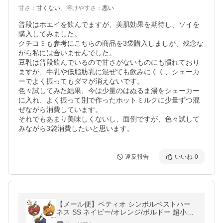
甘さ
：
甘くない
、
溶けやすさ
：
悪い
普段はホエイを飲んでますが、美肌効果を期待し、ソイを
購入してみました。

クチコミも参考にこちらの商品を3袋購入しましが、残念な
がら私には合いませんでした。

豆乳は普段飲んでいるので甘さがないものにも慣れており
ますが、牛乳や低脂肪乳に混ぜても飲みにくく、シェーカ
ーでよく振ってもダマが消えないです。

色々試してみた結果、今は少量のはぬるま湯をシェーカー
に入れ、よく振って別で作ったホットミルクに少量ずつ混
ぜながら消費しています。

それでもあまり美味しくないし、面倒ですが、色々試して
みながら3袋消費したいと思います。
違反報告
いいね
0
【メール便】ペティオ シンボルベストハー
ネス SS ネイビー/オレンジ/ボルドー 超小型
犬 小型犬用 ハーネス