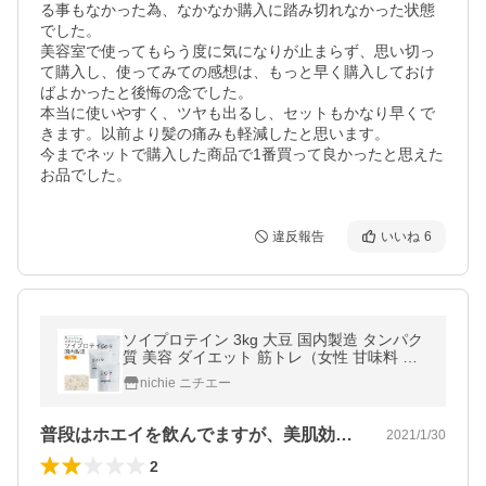
る事もなかった為、なかなか購入に踏み切れなかった状態
でした。

美容室で使ってもらう度に気になりが止まらず、思い切っ
て購入し、使ってみての感想は、もっと早く購入しておけ
ばよかったと後悔の念でした。

本当に使いやすく、ツヤも出るし、セットもかなり早くで
きます。以前より髪の痛みも軽減したと思います。

今までネットで購入した商品で1番買って良かったと思えた
お品でした。
違反報告
いいね
6
ソイプロテイン 3kg 大豆 国内製造 タンパク
質 美容 ダイエット 筋トレ（女性 甘味料 香
料無添加 大豆たんぱく Soy protein）
nichie ニチエー
普段はホエイを飲んでますが、美肌効果を…
2021/1/30
2