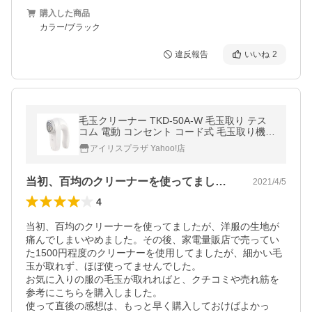
購入した商品
カラー/ブラック
違反報告
いいね
2
毛玉クリーナー TKD-50A-W 毛玉取り テス
コム 電動 コンセント コード式 毛玉取り機
毛玉取り器 5段階調整 衣類 セーター ニット
アイリスプラザ Yahoo!店
靴下 ソファ カーペット 海外OK
当初、百均のクリーナーを使ってましたが…
2021/4/5
4
当初、百均のクリーナーを使ってましたが、洋服の生地が
痛んでしまいやめました。その後、家電量販店で売ってい
た1500円程度のクリーナーを使用してましたが、細かい毛
玉が取れず、ほぼ使ってませんでした。

お気に入りの服の毛玉が取れればと、クチコミや売れ筋を
参考にこちらを購入しました。

使って直後の感想は、もっと早く購入しておけばよかっ