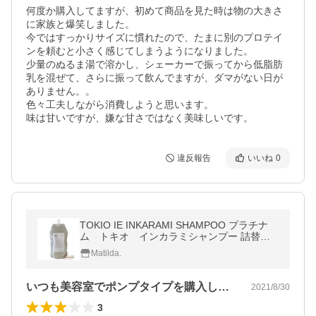
何度か購入してますが、初めて商品を見た時は物の大きさ
に家族と爆笑しました。

今ではすっかりサイズに慣れたので、たまに別のプロテイ
ンを頼むと小さく感じてしまうようになりました。

少量のぬるま湯で溶かし、シェーカーで振ってから低脂肪
乳を混ぜて、さらに振って飲んでますが、ダマがない日が
ありません。。

色々工夫しながら消費しようと思います。

味は甘いですが、嫌な甘さではなく美味しいです。
違反報告
いいね
0
TOKIO IE INKARAMI SHAMPOO プラチナ
ム トキオ インカラミシャンプー 詰替え 9
00ml
Matilda.
いつも美容室でポンプタイプを購入してま…
2021/8/30
3