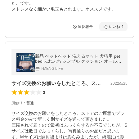
た、です。

ストレスなく細かい毛玉もとれます。オススメです。
違反報告
いいね
4
新品 ペットベッド 洗えるマット 犬猫用 pet
bed ふわふわ シンブル クッション オール季
節適用 小型 中型 大型 送料無料
T-MENG LIFE
サイズ交換のお願いをしたところ、ストア…
2022/5/25
3
肌触り
：
普通
サイズ交換のお願いをしたところ、ストアのご厚意でプラ
ス料金のみで新しく別サイズを送って頂きました。

圧縮されて届くので最初はふっくらするか不安でしたが、S
サイズは数日でふっくらし、写真通りのお品だと思いま
す。Mサイズは開封後よりは膨らみましたが、綺麗には膨