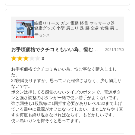
筋膜リリース ガン 電動 軽量 マッサージ器
健康グッズ 小型 肩こり 足 腰 全身 女性 男性
電動マッサージガン タッチ操作 腰こり 静音
センス
疲労回復 ストレス解消
お手頃価格でクチコミもいい為、悩む事な…
2021/12/30
3
お手頃価格でクチコミもいい為、悩む事なく購入しまし
た。

32段階ありますが、思っていた程強さはなく、少し物足り
ないです。

ボタンは押してる感覚のないタイプのボタンで、電源ボタ
ンと強さ調整のボタンが一緒で使い勝手がよくないです。
強さ調整も1段階毎に1回押す必要がありレベル32まで上げ
ている最中に電源がオフになってしまい、また1からやり直
すを何度も繰り返さなければならず、もどかしいです。

使い易いガンを探そうと思ってます。