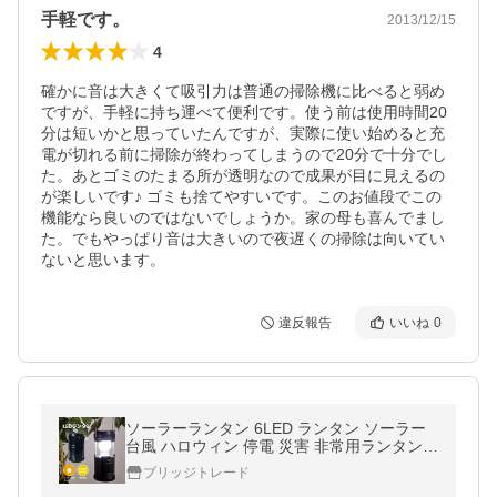
手軽です。
2013/12/15
4
確かに音は大きくて吸引力は普通の掃除機に比べると弱め
ですが、手軽に持ち運べて便利です。使う前は使用時間20
分は短いかと思っていたんですが、実際に使い始めると充
電が切れる前に掃除が終わってしまうので20分で十分でし
た。あとゴミのたまる所が透明なので成果が目に見えるの
が楽しいです♪ ゴミも捨てやすいです。このお値段でこの
機能なら良いのではないでしょうか。家の母も喜んでまし
た。でもやっぱり音は大きいので夜遅くの掃除は向いてい
ないと思います。
違反報告
いいね
0
ソーラーランタン 6LED ランタン ソーラー
台風 ハロウィン 停電 災害 非常用ランタン
アウトドア キャンプ 防犯 懐中電灯 送料無料
ブリッジトレード