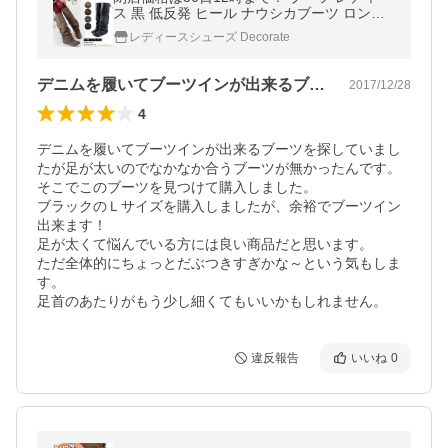
ス 黒 低反発 ヒール ナウシカブーツ ロング
ブーツ 返品交換不可 / 74-64ys433
レディースシューズ Decorate
デニムを履いてブーツインが出来るブーツ…
2017/12/28
4
デニムを履いてブーツインが出来るブーツを探していまし
たが足が太いのでなかなか合うブーツが無かったんです。

そこでこのブーツを見つけて購入しました。

ブラックのＬサイズを購入しましたが、余裕でブーツイン
出来ます！

足が太くて悩んでいる方には良い商品だと思います。

ただ全体的にちょっとだぶつきすぎかな～という気もしま
す。

足首のあたりがもう少し細くてもいいかもしれません。
違反報告
いいね
0