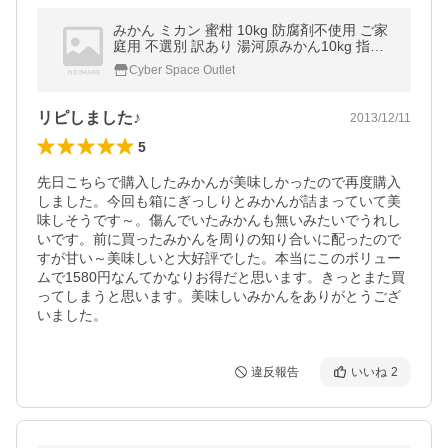
みかん ミカン 蜜柑 10kg 防腐剤不使用 ご家
庭用 不選別 訳あり 湯河原みかん10kg 指定
地域送料無料
Cyber Space Outlet
リピしました♪
2013/12/11
5
先日こちらで購入したみかんが美味しかったので再度購入
しました。今回も箱にぎっしりとみかんが詰まっていて美
味しそうです～。傷んでいたみかんも無いみたいでうれし
いです。前に買ったみかんを周りの知り合いに配ったので
すが甘い～美味しいと大好評でした。本当にこのボリュー
ムで1580円なんてかなりお得だと思います。きっとまた買
ってしまうと思います。美味しいみかんをありがとうござ
いました。
違反報告
いいね
2