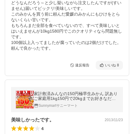
どうなんだろう～と少し疑いながら注文したんですが(すい
ません)届いてビックリ!美味しいです。

このみかんを買う前に頼んだ愛媛のみかんにもひけをとら
ないくらい甘いです。

もちろんまだ全部を食べていないので、すべて美味しいと
はいえませんが10kg1580円でこのクオリティなら問題無し
です。

100個以上入ってましたが腐っていたのは2個だけでした。

頼んで良かったです。
違反報告
いいね
8
家計救済みんなの150円極早生みかん 訳あり
ご家庭用1kg150円で20kgまでお好きなだけ
どうぞ♪
Sunnymartサニーマート
美味しかったです。
2013/11/23
4