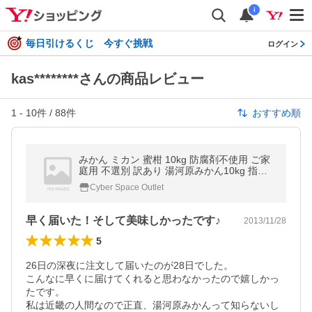
i
毎日引けるくじ 今すぐ挑戦
ログイン
kas********さんの商品レビュー
1
-
10
件 /
88
件
おすすめ順
みかん ミカン 蜜柑 10kg 防腐剤不使用 ご家
庭用 不選別 訳あり 湯河原みかん10kg 指定
地域送料無料
Cyber Space Outlet
早く届いた！そして美味しかったです♪
2013/11/28
5
26日の深夜に注文して届いたのが28日でした。

こんなに早くに届けてくれると思わなかったので嬉しかっ
たです。

私は近畿の人間なので正直、湯河原みかんって知らないし