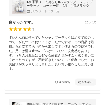
■在庫限り・入荷なし■バスラック シャンプ
ーラック コーナー用 2段 （ 収納ラック
ラックススタンド ワイヤーバスラック バス
リビングート ヤフー店
用品 ）
良かったです。
2014/1/5
5
ずいぶん前に使っていたシャンプーラックは組立て式のも
ので、がたついて使いにくかったのですが、この商品は最
初から組立ててあり箱から出してすぐ使えるので便利でし
た。足には滑り止めのゴムがついていて安定感もありま
す。うちのお風呂はなぜか石鹸置き場かすごく浅く使いに
くかったのですが、石鹸置きもついていて便利でした。お
風呂場がスッキリとしました。良い買い物をしたと思いま
す。
違反報告
いいね
0
閉店価格は30日12時まで！ ブーツ レディー