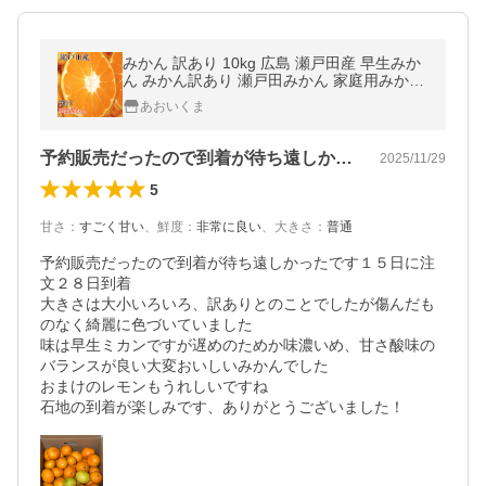
みかん 訳あり 10kg 広島 瀬戸田産 早生みか
ん みかん訳あり 瀬戸田みかん 家庭用みかん
訳ありみかん 送料無料みかん みかん送料無
あおいくま
料
予約販売だったので到着が待ち遠しかった…
2025/11/29
5
甘さ
：
すごく甘い
、
鮮度
：
非常に良い
、
大きさ
：
普通
予約販売だったので到着が待ち遠しかったです１５日に注
文２８日到着

大きさは大小いろいろ、訳ありとのことでしたが傷んだも
のなく綺麗に色づいていました

味は早生ミカンですが遅めのためか味濃いめ、甘さ酸味の
バランスが良い大変おいしいみかんでした

おまけのレモンもうれしいですね

石地の到着が楽しみです、ありがとうございました！