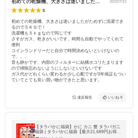
初めての乾燥機、大きさは迷いましたがた…
2020/7/15
5
初めての乾燥機、大きさは迷いましたがためずに洗濯でき
るので５ＫＧで！

洗濯機も５ｋｇなので同じです

さすがガス、乾きがいいです、時間も自動でやってくれて
便利

コインランドリーだと自分で時間決めないといけないの
で、、、

音も静かです、内部のフィルターに結構ホコリたまります
ので掃除忘れないようにしないといけないです

ガス代がどれくらい変わるか少し心配ですが3年保証もつい
ていてとても良い買い物ができたと思います。
違反報告
いいね
6
【タラバかに福袋】かに カニ 蟹 タラバガニ
福袋 | タラバかに福袋【最大21,689円お得】
どれでもお得 32,800円?12,800円のタラバガ