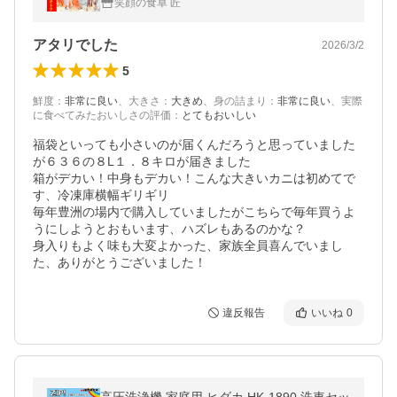
笑顔の食卓 匠
ニ5種からお届け
アタリでした
2026/3/2
5
鮮度
：
非常に良い
、
大きさ
：
大きめ
、
身の詰まり
：
非常に良い
、
実際
に食べてみたおいしさの評価
：
とてもおいしい
福袋といっても小さいのが届くんだろうと思っていました
が６３６の８L１．８キロが届きました

箱がデカい！中身もデカい！こんな大きいカニは初めてで
す、冷凍庫横幅ギリギリ

毎年豊洲の場内で購入していましたがこちらで毎年買うよ
うにしようとおもいます、ハズレもあるのかな？

身入りもよく味も大変よかった、家族全員喜んでいまし
た、ありがとうございました！
違反報告
いいね
0