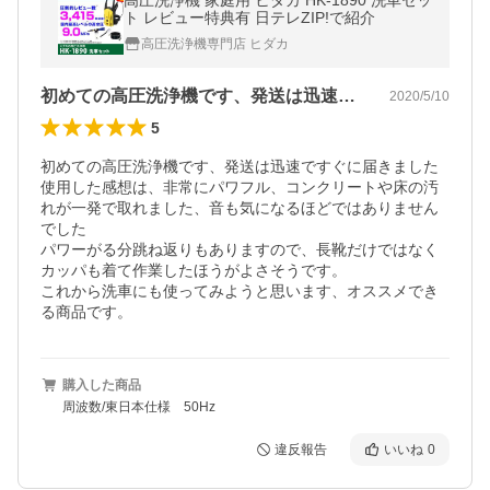
高圧洗浄機 家庭用 ヒダカ HK-1890 洗車セッ
ト レビュー特典有 日テレZIP!で紹介
高圧洗浄機専門店 ヒダカ
初めての高圧洗浄機です、発送は迅速です…
2020/5/10
5
初めての高圧洗浄機です、発送は迅速ですぐに届きました

使用した感想は、非常にパワフル、コンクリートや床の汚
れが一発で取れました、音も気になるほどではありません
でした

パワーがる分跳ね返りもありますので、長靴だけではなく
カッパも着て作業したほうがよさそうです。

これから洗車にも使ってみようと思います、オススメでき
る商品です。
購入した商品
周波数/東日本仕様 50Hz
違反報告
いいね
0