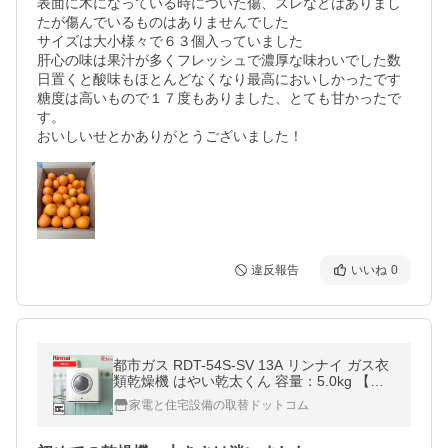
表面に木になっている時についた傷、スレなどはありまし
たが傷んでいるものはありませんでした

サイズは大小様々で６３個入っていました

肝心の味は果汁が多くフレッシュで濃厚な味わいでした数
日置くと酸味もほとんどなくなり最高においしかったです

糖度は高いもので１７度もありました、とても甘かったで
す。

おいしいせとかありがとうございました！
違反報告
いいね
0
都市ガス RDT-54S-SV 13A リンナイ ガス衣
類乾燥機 はやい乾太くん 容量：5.0kg 【取
付対応不可】【在庫なし時後継品での出荷対
家電と住宅設備の取替ドットコム
応】