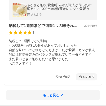
ふるさと納税 愛南町 みかん職人が作った柑
橘アイス1000ml×4種(夢オレンジ・愛媛みか
ん・河内晩柑・しらぬい)
さとふる
納税して1週間ほどで到着4つの味それぞ…
2024/10/7
5
納税して1週間ほどで到着

4つの味それぞれの個性があっておいしかった

自然な味わいでどれもとてもよかったが愛媛ミカンが個人
的には甘味香苦みのバランスが取れていて一番すきです

また暑いときに納税したいと思いました

おススメです！
違反報告
いいね
0
もっと見る