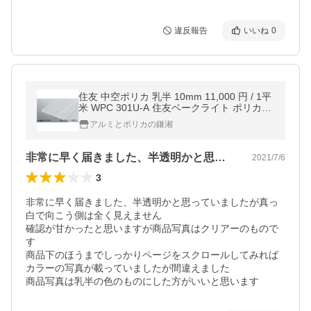
違反報告
いいね
0
住友 中空ポリカ 乳半 10mm 11,000 円 / 1平
米 WPC 301U-A 住友ベークライト ポリカツ
イン ポリカボネート 板 ペアカーボ ツインカ
アルミとポリカの鎌湘
ーボ 同等 納期指定・置き配可
非常に早く届きました、半透明かと思って…
2021/7/6
3
非常に早く届きました、半透明かと思っていましたが真っ
白で向こう側は全く見えません

確認が甘かったと思いますが商品写真はクリアーのもので
す

商品下のほうまでしっかりページをスクロールしてみれば
カラーの写真が載っていましたが間違えました

商品写真は乳半の色のものにした方がいいと思います