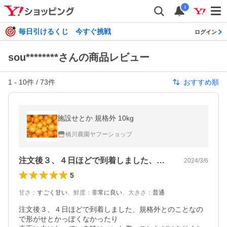
i
毎日引けるくじ 今すぐ挑戦
ログイン
sou********さんの商品レビュー
1
-
10
件 /
73
件
おすすめ順
施設せとか 規格外 10kg
橋川農園ヤフーショップ
注文後３、４日ほどで到着しました、規格…
2024/3/6
5
甘さ
：
すごく甘い
、
鮮度
：
非常に良い
、
大きさ
：
普通
注文後３、４日ほどで到着しました、規格外とのことなの
で形がせとかっぽくなかったり
