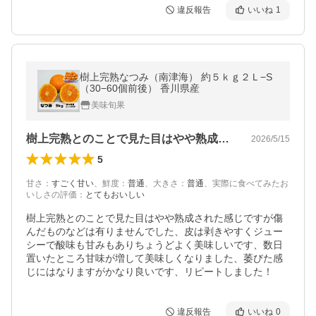
違反報告
いいね
1
樹上完熟なつみ（南津海） 約５ｋｇ２Ｌ−S
（30−60個前後） 香川県産
美味旬果
樹上完熟とのことで見た目はやや熟成され…
2026/5/15
5
甘さ
：
すごく甘い
、
鮮度
：
普通
、
大きさ
：
普通
、
実際に食べてみたお
いしさの評価
：
とてもおいしい
樹上完熟とのことで見た目はやや熟成された感じですが傷
んだものなどは有りませんでした、皮は剥きやすくジュー
シーで酸味も甘みもありちょうどよく美味しいです、数日
置いたところ甘味が増して美味しくなりました、萎びた感
じにはなりますがかなり良いです、リピートしました！
違反報告
いいね
0