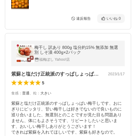
違反報告
いいね
0
梅干し 訳あり 800g 塩分約15% 無添加 無選
別 しそ漬 400g×2パック
福梅ぼし Yahoo!店
紫蘇と塩だけ正統派のすっぱしょっぱい梅…
2023/1/17
5
食感
：
普通
、
粒
：
大きい
紫蘇と塩だけ正統派のすっぱしょっぱい梅干しです、おに
ぎりにピッタリ、甘い梅干しは好きでないので良いものに
巡り合いました、無選別とのことですが見た目も問題あり
ません、体にもよさそうです、リピートしたいと思いま
す、おいしい梅干しありがとうございます！

できれば紫蘇を入れてほしいです、紫蘇も好きなので。