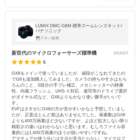
LUMIX DMC-G8M 標準ズームレンズキット/
パナソニック
アキバ倉庫
新世代のマイクロフォーサーズ標準機
2018/3/7
5
GX8をメインで使っていましたが、値段がこなれてきたの
でG8も追加購入してみました。カメラの持ちやすさはもち
ろんのこと、5段分の手ブレ補正、メカシャッターの静粛
性、内蔵フラッシュ、UHS-Ⅱ対応、連写等のドライブ選択
がダイヤル式など、GX8よりもかなり使い勝手がいいで
す。

EVFはさすがにGX8の方が見やすいかなと予想していまし
たが、正直ほとんど差はありませんでした。画素数はGX8
よりも400万画素ほど少ないですが、よほど拡大しない限り
精彩さの違いはわからないと思います。むしろファイル容
量的には1,600万画素のほうが扱いやすいですね。

アマチュアが使う分には欠点が見当たらない、マイクロフ