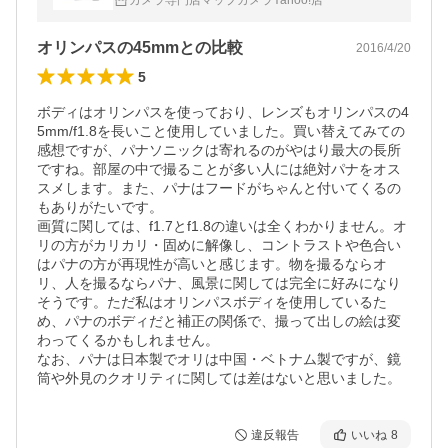
カメラ専門店マップカメラYahoo!店
オリンパスの45mmとの比較
2016/4/20
5
ボディはオリンパスを使っており、レンズもオリンパスの4
5mm/f1.8を長いこと使用していました。買い替えてみての
感想ですが、パナソニックは寄れるのがやはり最大の長所
ですね。部屋の中で撮ることが多い人には絶対パナをオス
スメします。また、パナはフードがちゃんと付いてくるの
もありがたいです。

画質に関しては、f1.7とf1.8の違いは全くわかりません。オ
リの方がカリカリ・固めに解像し、コントラストや色合い
はパナの方が再現性が高いと感じます。物を撮るならオ
リ、人を撮るならパナ、風景に関しては完全に好みになり
そうです。ただ私はオリンパスボディを使用しているた
め、パナのボディだと補正の関係で、撮って出しの絵は変
わってくるかもしれません。

なお、パナは日本製でオリは中国・ベトナム製ですが、鏡
筒や外見のクオリティに関しては差はないと思いました。
違反報告
いいね
8