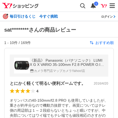
i
毎日引けるくじ 今すぐ挑戦
ログイン
sat********さんの商品レビュー
1
-
10
件 /
169
件
おすすめ順
《新品》 Panasonic（パナソニック） LUMI
X G X VARIO 35-100mm F2.8 POWER O.I.
S.【在庫限り（生産完了品）】
カメラ専門店マップカメラYahoo!店
とにかく軽くて明るい便利ズームです。
2016/4/20
4
オリンパスの40-150mm/f2.8 PRO も使用していましたが、
重さが約半分なので機動力抜群です。画質についてはテレ
側の周辺部は１～２段絞らないとちょっと眠いですが、中
央部についてはワイ端でもテレ端でも値段相応のさすがの