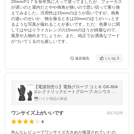
20mm/F1.7 を長年気に入って使ってましたが、フォーカス
が遅いのと屋内だとやや画角が狭いので思い切って乗り換
えてみました。汎用性は15mmのほうが高いですが、画角
の違いのせいか、物を撮るときは20mmのほうがハッとす
るような写真が撮れることが多いです。ただ、色乗りに関
してはやはりライカレンズの15mmのほうが綺麗なので、
風景や人物向きでしょうか。また、純正でお洒落なフード
がついてくるのも嬉しいです。
違反報告
いいね
3
【電源別売り】電熱グローブ コミネ GK-804
エレクトリックヒートグローブ-カシウス KO
MINE 06-804 バイクグローブ
バイク用品の車楽
ワンサイズ上がいいです
2017/12/5
4
色んなレビューでワンサイズ大きめが推奨されていたの