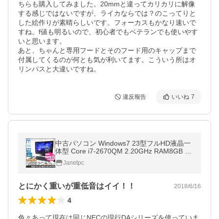
ちらも購入してみました。20mmと違ってカリカリに解像
する感じではないですが、ライカならでは？のこってりと
した絵作りが素晴らしいです。フォーカスもかなり速いで
すね。f値も明るいので、初心者でもベテランでも使いやす
いと思います。

あと、ちゃんと専用フードとそのフード用のキャップまで
付属してくるのが何とも気が利いてます。こういう所はオ
リンパスと大違いですね。
違反報告
いいね
7
中古パソコン Windows7 23型フルHD液晶一
体型 Core i7-2670QM 2.20GHz RAM8GB H
DD3TB ブルーレイ 地デジ 無線 Office付属 N
Janetpc
EC VW770/HS【2272】
とにかく重いが重低音はイイ！！
2018/6/16
4
色々あって現在は同じNECの現行DAシリーズを使っていま