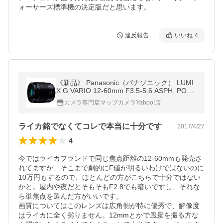
ォーサーズ標準機の決定版だと思います。
違反報告
いいね
4
《新品》 Panasonic（パナソニック） LUMI
X G VARIO 12-60mm F3.5-5.6 ASPH. POW
ER O.I.S
カメラ専門店マップカメラYahoo!店
ライカ銘でなくてコレで本当に十分です
2017/4/27
4
今ではライカブランドで同じ焦点距離の12-60mmも発売さ
れてますが、そこまで劇的にF値が明るいわけではないのに
10万円もするので、ほとんどの方がこちらで十分ではない
かと。屋内や夜だとそもそもF2.8でも暗いですし、それな
ら単焦点を選んだ方がいいです。

画質についてはこのレンズは広角側が特に優秀で、解像度
はライカに全く劣りません。12mmとかで風景を撮る方な