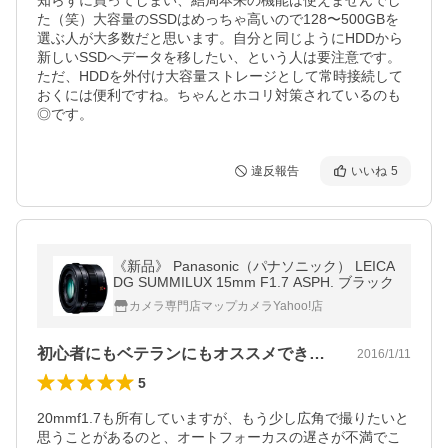
知らずに買ってしまい、結局本来の機能は使えませんでし
た（笑）大容量のSSDはめっちゃ高いので128〜500GBを
選ぶ人が大多数だと思います。自分と同じようにHDDから
新しいSSDへデータを移したい、という人は要注意です。
ただ、HDDを外付け大容量ストレージとして常時接続して
おくには便利ですね。ちゃんとホコリ対策されているのも
◎です。
違反報告
いいね
5
《新品》 Panasonic（パナソニック） LEICA
DG SUMMILUX 15mm F1.7 ASPH. ブラック
カメラ専門店マップカメラYahoo!店
初心者にもベテランにもオススメできます
2016/1/11
5
20mmf1.7も所有していますが、もう少し広角で撮りたいと
思うことがあるのと、オートフォーカスの遅さが不満でこ