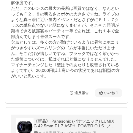
解像度です。

ただ、このレンズの最大の長所は画質ではなく、なんとい
ってもＦ２．８の明るさとボケの大きさですね。ライブの
ような真っ暗に近い屋内イベントだとさすがにＦ１．７ク
ラスの単焦点でないと話になりませんが、そこそこ照明が
期待できる披露宴やパーティー等であれば、これ１本で全
部済んでしまう最強ズームです。

欠点としては、多くの方が挙げているように異常にホコリ
がつきやすいズームリングのゴムが本当にいただけませ
ん。そこだけが惜しいですね。ブラックではなく紫がかっ
た鏡筒については、私はそれほど気になりませんでした。

マイナーチェンジしたⅡ型はそのあたりも改善されている
ようですが、20,000円以上高い今の状況であれば旧型の方
がいいと思います。
違反報告
いいね
1
《新品》 Panasonic (パナソニック) LUMIX
G 42.5mm F1.7 ASPH. POWER O.I.S. ブラ
ック