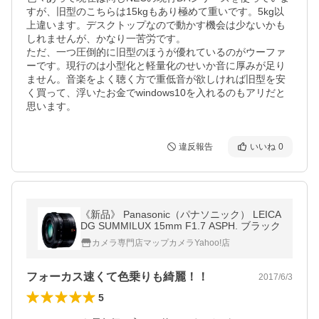
すが、旧型のこちらは15kgもあり極めて重いです。5kg以
上違います。デスクトップなので動かす機会は少ないかも
しれませんが、かなり一苦労です。

ただ、一つ圧倒的に旧型のほうが優れているのがウーファ
ーです。現行のは小型化と軽量化のせいか音に厚みが足り
ません。音楽をよく聴く方で重低音が欲しければ旧型を安
く買って、浮いたお金でwindows10を入れるのもアリだと
思います。
違反報告
いいね
0
《新品》 Panasonic（パナソニック） LEICA
DG SUMMILUX 15mm F1.7 ASPH. ブラック
カメラ専門店マップカメラYahoo!店
フォーカス速くて色乗りも綺麗！！
2017/6/3
5