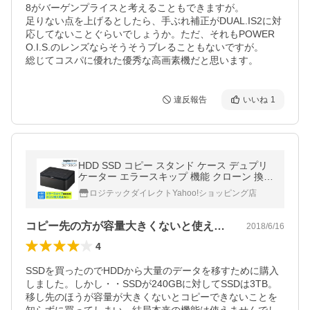
8がバーゲンプライスと考えることもできますが。

足りない点を上げるとしたら、手ぶれ補正がDUAL.IS2に対
応してないことぐらいでしょうか。ただ、それもPOWER 
O.I.S.のレンズならそうそうブレることもないですが。

総じてコスパに優れた優秀な高画素機だと思います。
違反報告
いいね
1
HDD SSD コピー スタンド ケース デュプリ
ケーター エラースキップ 機能 クローン 換装
SATA 3.5インチ / 2.5インチ / Win / Mac LHR
ロジテックダイレクトYahoo!ショッピング店
-2BDPU3ES ypp
コピー先の方が容量大きくないと使えません
2018/6/16
4
SSDを買ったのでHDDから大量のデータを移すために購入
しました。しかし・・SSDが240GBに対してSSDは3TB。
移し先のほうが容量が大きくないとコピーできないことを