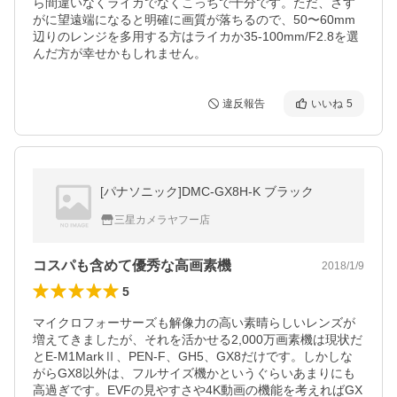
ら間違いなくライカでなくこっちで十分です。ただ、さす
がに望遠端になると明確に画質が落ちるので、50〜60mm
辺りのレンジを多用する方はライカか35-100mm/F2.8を選
んだ方が幸せかもしれません。
違反報告
いいね
5
[パナソニック]DMC-GX8H-K ブラック
三星カメラヤフー店
コスパも含めて優秀な高画素機
2018/1/9
5
マイクロフォーサーズも解像力の高い素晴らしいレンズが
増えてきましたが、それを活かせる2,000万画素機は現状だ
とE-M1MarkⅡ、PEN-F、GH5、GX8だけです。しかしな
がらGX8以外は、フルサイズ機かというぐらいあまりにも
高過ぎです。EVFの見やすさや4K動画の機能を考えればGX