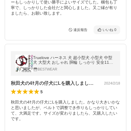
ーもしっかりして使い勝手によいサイズでした。梱包も丁
寧で、しっかりした会社だと関心しました。又ご縁が有り
ましたら、お願い致します。
違反報告
いいね
0
Truelove ハーネス 犬 超小型犬 小型犬 中型
犬 大型犬 おしゃれ 胴輪 しっかり 安全11色
反射素材 かわいい カラフル 夜間安全 定番
BESTWEAR
クッション入り フレブル
秋田犬の4ｹ月の仔犬にLを購入しました…
2024/2/18
5
秋田犬の4ｹ月の仔犬にLを購入しました。かなり大きいかな
と思いましたが、ベルトで調整でき作りもしっかりしてい
て、大満足です。サイズが変わりましたら、又購入したい
です。