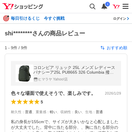
i
毎日引けるくじ 今すぐ挑戦
ログイン
shi********さんの商品レビュー
1
-
9
件 /
9
件
おすすめ順
コロンビア リュック 25L メンズ レディース
パナシーア25L PU8665 326 Columbia 撥水
汚れにくい 通学 通勤 旅行
ヒマラヤ Yahoo!店
色々な場面で使えそうで、楽しみです。
2026/1/29
5
耐久性
：
普通
、
重量感
：
軽い
、
収納性
：
良い
、
生地
：
普通
私の身長が155cmで、サイズが大きいかなと心配しました
が大丈夫でした。背中に当たる部分、、胸に当たる部分の