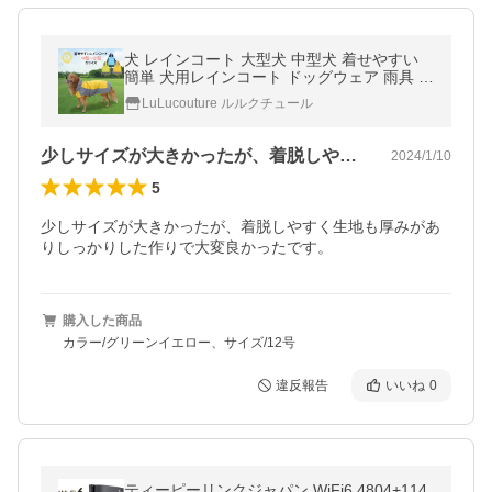
犬 レインコート 大型犬 中型犬 着せやすい
簡単 犬用レインコート ドッグウェア 雨具 犬
のカッパ いぬ 犬の服 袖 アウトドア 防水 梅
LuLucouture ルルクチュール
雨 雪 送料無料
少しサイズが大きかったが、着脱しやすく…
2024/1/10
5
少しサイズが大きかったが、着脱しやすく生地も厚みがあ
りしっかりした作りで大変良かったです。
購入した商品
カラー/グリーンイエロー、サイズ/12号
違反報告
いいね
0
ティーピーリンクジャパン WiFi6 4804+114