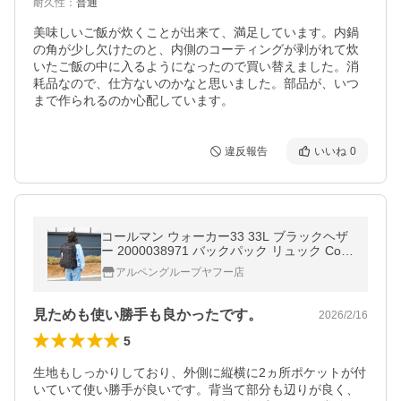
耐久性
：
普通
美味しいご飯が炊くことが出来て、満足しています。内鍋
の角が少し欠けたのと、内側のコーティングが剥がれて炊
いたご飯の中に入るようになったので買い替えました。消
耗品なので、仕方ないのかなと思いました。部品が、いつ
まで作られるのか心配しています。
違反報告
いいね
0
コールマン ウォーカー33 33L ブラックヘザ
ー 2000038971 バックパック リュック Cole
man
アルペングループヤフー店
見ためも使い勝手も良かったです。
2026/2/16
5
生地もしっかりしており、外側に縦横に2ヵ所ポケットが付
いていて使い勝手が良いです。背当て部分も辺りが良く、