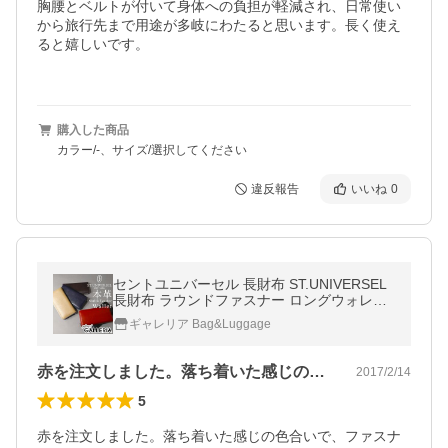
胸腰とベルトが付いて身体への負担が軽減され、日常使い
から旅行先まで用途が多岐にわたると思います。長く使え
ると嬉しいです。

購入した商品
カラー/-、サイズ/選択してください
違反報告
いいね
0
セントユニバーセル 長財布 ST.UNIVERSEL
長財布 ラウンドファスナー ロングウォレッ
ト レザー 本革 メンズ レディース STU-SK3
ギャレリア Bag&Luggage
01
赤を注文しました。落ち着いた感じの色合…
2017/2/14
5
赤を注文しました。落ち着いた感じの色合いで、ファスナ