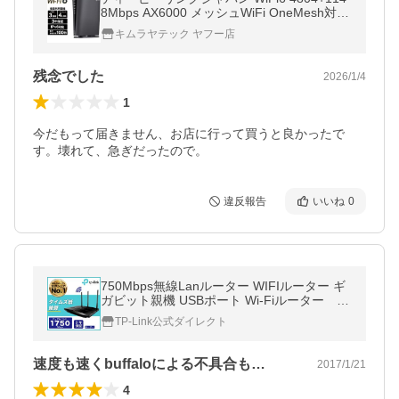
8Mbps AX6000 メッシュWiFi OneMesh対応
USB3.0 ARCHER AX80
キムラヤテック ヤフー店
残念でした
2026/1/4
1
今だもって届きません、お店に行って買うと良かったで
す。壊れて、急ぎだったので。
違反報告
いいね
0
750Mbps無線Lanルーター WIFIルーター ギ
ガビット親機 USBポート Wi-Fiルーター Ar
cher C7 V5最新モデル
TP-Link公式ダイレクト
速度も速くbuffaloによる不具合も…
2017/1/21
4