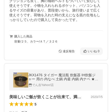
クッションも良く、胸の補助ベルトもついていて安心して
使えそうです。小物を入れられるポケット、パソコンも入
るサイズの容量があり、普段使いから、旅行使いまで広く
使えそうです。荷物を入れた時の支えになる底の生地もし
っかりしていたので購入して良かったです。
購入した商品
容量/２５、カラー/ＡＴ／３２６
違反報告
いいね
0
JKX1476 タイガー 魔法瓶 炊飯器 IH炊飯ジ
ャー 用の 内なべ 土鍋 内釜 内鍋 内ナベ ★ T
IGER ※品番が変更になりました。 ※5.5合炊
でん吉Yahoo!店
き用です。
美味しいご飯が炊くことが出来て、満足し…
2020/7/5
5