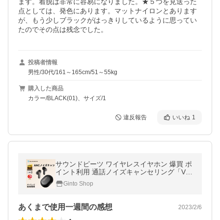
ます。着脱は非常に容易になりました。★５つを見送った
点としては、発色にあります。マットナイロンとあります
が、もう少しブラックがはっきりしているように思ってい
たのでその点は残念でした。
投稿者情報
男性/30代/161～165cm/51～55kg
購入した商品
カラー/BLACK(01)、サイズ/1
違反報告
いいね
1
サウンドピーツ ワイヤレスイヤホン 爆買 ポ
イント利用 通話ノイズキャンセリング「VG
P2023金賞」ハイレゾ SOUNDPEATS Capsu
Ginto Shop
le3Pro ANCアクティブ 専用アプリ
あくまで使用一週間の感想
2023/2/6