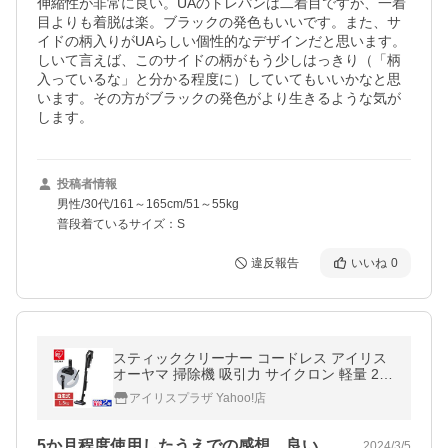
伸縮性が非常に良い。UAのトレパンは二着目ですが、一着
目よりも着脱は楽。ブラックの発色もいいです。また、サ
イドの柄入りがUAらしい個性的なデザインだと思います。
しいて言えば、このサイドの柄がもう少しはっきり（「柄
入っているな」と分かる程度に）していてもいいかなと思
います。その方がブラックの発色がより生きるような気が
します。
投稿者情報
男性/30代/161～165cm/51～55kg
普段着ているサイズ：S
違反報告
いいね
0
スティッククリーナー コードレス アイリス
オーヤマ 掃除機 吸引力 サイクロン 軽量 2w
ay 自走式 一人暮らし 新生活 SCD-R2P 安心
アイリスプラザ Yahoo!店
延長保証対象
5か月程度使用したうえでの感想。良いと…
2024/3/5