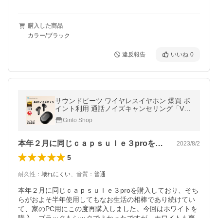
購入した商品
カラー/ブラック
違反報告
いいね
0
サウンドピーツ ワイヤレスイヤホン 爆買 ポ
イント利用 通話ノイズキャンセリング「VG
P2023金賞」ハイレゾ SOUNDPEATS Capsu
Ginto Shop
le3Pro ANCアクティブ 専用アプリ
本年２月に同じｃａｐｓｕｌｅ３proを…
2023/8/2
5
耐久性
：
壊れにくい
、
音質
：
普通
本年２月に同じｃａｐｓｕｌｅ３proを購入しており、そち
らがおよそ半年使用してもなお生活の相棒であり続けてい
て、家のPC用にこの度再購入しました。今回はホワイトを