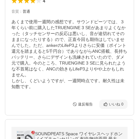
4
音質
：
普通
あくまで使用一週間の感想です。サウンドピーツでは、３
年くらい前に購入したTRUENGINE 3 SEがあまりよくなか
った（タッチセンサーの反応は悪いし、音が途切れてその
ままになったりする）ので、正直今回も期待はしていませ
んでした。ただ、ankerのLifeP3よりさらに安価（ポイント
還元を踏まえると5千円台）でありながらANC搭載、長持ち
バッテリー、さらにデザインも洗練されていたので、ダメ
元で購入。今のところ、TRUENGINE 3 SEに見られたよう
な不首尾はなく、ANCの効きもLifeP3よりやや上かもしれ
ません。

しかし、くどいようですが、一週間時点です。耐久性は未
知数です。
違反報告
いいね
0
SOUNDPEATS Space ワイヤレスヘッドホン
ノイズキャンセリング 有線/無線両用 最大12