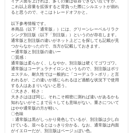
イナス面を上げれば、多くの量は収容できない点ですが、
これ以上容量を拡張すると背負った際にシルエットが崩れ
ると思うので、そこはトレードオフかと。

以下参考情報です。

本商品（以下「通常版」）には、グリーンレーベルリラク
シング別注版（以下「別注版」）というのが存在します。
通常版と別注版の違いがネット上どこを探しても記載が見
つからなかったので、当方が記載しておきます。

ー通常版と別注版の違いー

〇質感：

通常版は柔らかく、しなやか。別注版は硬くてゴワゴワ。
通常版はコーデュラナイロンというもので、別注版はポリ
エステル。耐久性では一般的に「コーデュラ＞ポリ」と言
われるが、この違いが感じられるほど過酷な状況下で使用
する人はあまりいないと思う。

〇大きさ、軽さ：

大きさはほぼ同じ。それこそ精密に測れば違いがあるかも
知れないがそこまで云々しても意味がない。重さについて
はやや通常版の方が軽い。

〇色味

：通常版は黒がしっかり発色しているが、別注版は少し白
けている。並べるとはっきり分かる。なお、通常版は内面
がイエローだが、別注版はベージュぽい色。