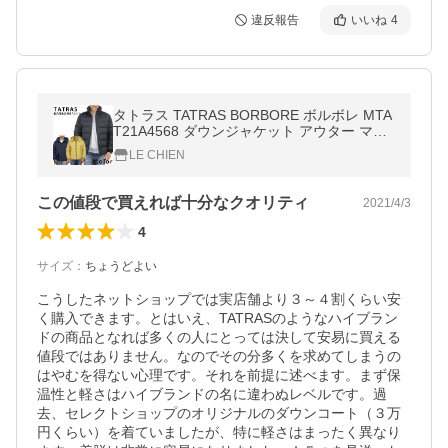
違反報告
いいね
4
タトラス TATRAS BORBORE ボルボレ MTA
T21A4568 ダウンジャケット アウター マッ
トナイロン メンズ 新品 並行輸入品
LE CHIEN
この値段で買えれば十分なクオリティ
2021/4/3
4
サイズ
：
ちょうどよい
こうしたネットショップでは実店舗より３～４割くらい安
く購入できます。とはいえ、TATRASのようなハイブラン
ドの商品となれば多くの人にとっては決して安易に買える
値段ではありません。なのでその分多くを求めてしまうの
はやむを得ない心理です。それを前提に述べます。まず保
温性と軽さはハイブランドの名に違わぬレベルです。過
去、セレクトショップのオリジナルのダウンコート（３万
円くらい）を着ていましたが、特に軽さはまったく異なり