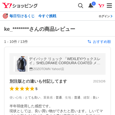
i
毎日引けるくじ 今すぐ挑戦
ログイン
ke_********さんの商品レビュー
1
-
10
件 /
13
件
おすすめ順
デイバック リュック 「WEXLEY/ウェクスレ
イ」SHELDRAKE CORDURA COATED メン
ズ
ZOZOTOWN Yahoo!店
別注版との違いも付記してます
2023/2/6
5
使い心地
：
とても良い
、
重量感
：
普通
、
生地
：
普通
、
縫製
：
良い
半年弱使用した感想です。

現状としては、良い買い物ができたと思います。しいてマ