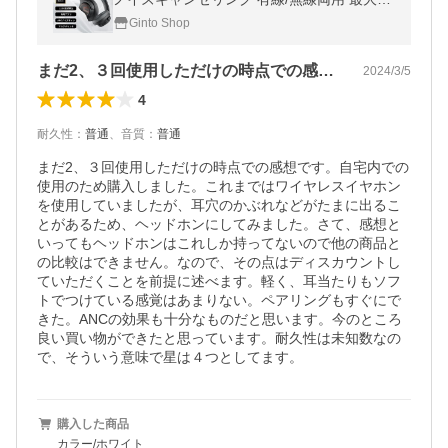
3時間再生 マルチポイント Bluetooth 低遅延
Ginto Shop
通気性良い
まだ2、３回使用しただけの時点での感想…
2024/3/5
4
耐久性
：
普通
、
音質
：
普通
まだ2、３回使用しただけの時点での感想です。自宅内での
使用のため購入しました。これまではワイヤレスイヤホン
を使用していましたが、耳穴のかぶれなどがたまに出るこ
とがあるため、ヘッドホンにしてみました。さて、感想と
いってもヘッドホンはこれしか持ってないので他の商品と
の比較はできません。なので、その点はディスカウントし
ていただくことを前提に述べます。軽く、耳当たりもソフ
トでつけている感覚はあまりない。ペアリングもすぐにで
きた。ANCの効果も十分なものだと思います。今のところ
良い買い物ができたと思っています。耐久性は未知数なの
で、そういう意味で星は４つとしてます。
購入した商品
カラー/ホワイト