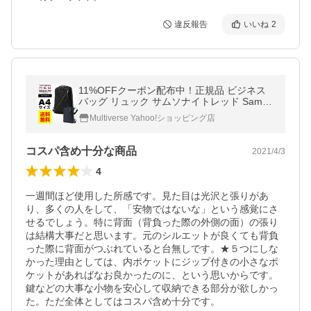
違反報告
いいね
2
11%OFFクーポン配布中！正規品 ビジネス
バッグ リュック サムソナイトレッド Samso
nite RED BIAS ELITE バイアスエリート バッ
Multiverse Yahoo!ショッピング店
クパック A4 メンズ レディース
コスパ含め十分な商品
2021/4/3
4
一週間ほど使用した所感です。見た目は光沢と張りがあ
り、多くの人をして、「安物ではないな」という感覚にさ
せるでしょう。特に背面（背負った際の外側の面）の張り
は結構大事だと思います。元のシルエットが良くても背負
った際に背面がつぶれていると台無しです。★５つにしな
かった理由としては、内ポケットにジップ付きの小さなポ
ケットがあればなお良かったのに、という思いからです。
鍵などの大事な小物を安心して収納できる部分が欲しかっ
た。ただ全体としてはコスパ含め十分です。