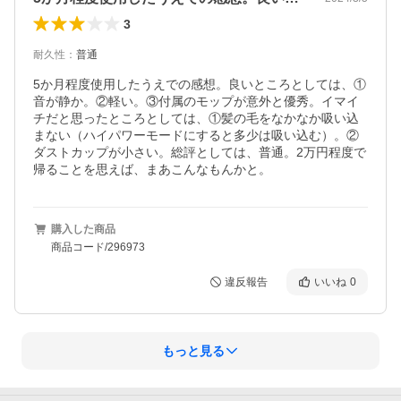
3
耐久性
：
普通
5か月程度使用したうえでの感想。良いところとしては、①
音が静か。②軽い。③付属のモップが意外と優秀。イマイ
チだと思ったところとしては、①髪の毛をなかなか吸い込
まない（ハイパワーモードにすると多少は吸い込む）。②
ダストカップが小さい。総評としては、普通。2万円程度で
帰ることを思えば、まあこんなもんかと。
購入した商品
商品コード/296973
違反報告
いいね
0
もっと見る