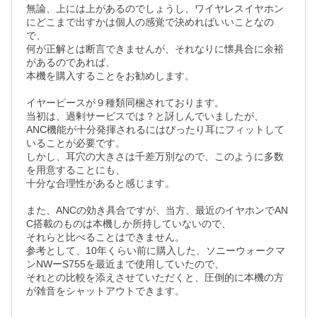
無論、上には上があるのでしょうし、ワイヤレスイヤホン
にどこまで出すかは個人の感覚で決めればいいことなの
で、

何が正解とは断言できませんが、それなりに懐具合に余裕
があるのであれば、

本機を購入することをお勧めします。

イヤーピースが９種類同梱されております。

当初は、過剰サービスでは？と訝しんでいましたが、

ANC機能が十分発揮されるにはぴったり耳にフィットして
いることが必要です。

しかし、耳穴の大きさは千差万別なので、このように多数
を用意することにも、

十分な合理性があると感じます。

また、ANCの効き具合ですが、当方、最近のイヤホンでAN
C搭載のものは本機しか所持していないので、

それらと比べることはできません。

参考として、10年くらい前に購入した、ソニーウォークマ
ンNWーS755を最近まで使用していたので、

それとの比較を添えさせていただくと、圧倒的に本機の方
が雑音をシャットアウトできます。