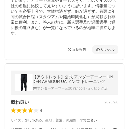
ています。カラーで写真や文字も大きく、このサイズの他
社の名鑑に比較して見やすいように思います。情報量につ
いても必要十分で、大雑把過ぎず、細か過ぎず。巻頭に年
間の試合日程（スタジアムや開始時間含む）が掲載され非
常に便利。また、巻末の方に、新人選手及び退団選手（退
団後の進路含む）が一覧になっているのが地味に役立ちま
す。
違反報告
いいね
0
【アウトレット】公式 アンダーアーマー UN
DER ARMOUR UA メンズ トレーニング パ
フォーマンス ニットパンツ 1371924
アンダーアーマー公式 Yahoo!ショッピング店
概ね良い
2023/2/6
4
サイズ
：
少し小さめ
、
生地
：
普通
、
伸縮性
：
非常に良い