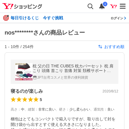
i
毎日引けるくじ 今すぐ挑戦
ログイン
nos********さんの商品レビュー
1
-
10
件 /
254
件
おすすめ順
枕 父の日 THE CUBES 枕カバーセット 枕 肩
こり 頭痛 首こり 首痛 対策 頚椎サポート枕
いびき防止 横向き キューブス the cubes ギ
JPT台湾コスメと世界の便利雑貨
フト
寝るのが楽しみ
2020/8/12
5
高さ
：
中
、
縫製
：
非常に良い
、
硬さ
：
少し柔らかい
、
通気性
：
良い
梱包はとてもコンパクトで箱入りですが、取り出して封を
開け袋から出すとすぐ使える大きさになりました。
