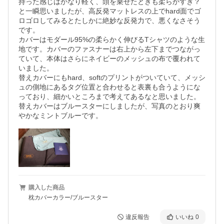
持った感じはかなり軽く、頭を乗せたときも柔らかすぎ？
と一瞬思いましたが、高反発マットレスの上でhard面でゴ
ロゴロしてみるとたしかに絶妙な反発力で、悪くなさそう
です。

カバーはモダール95%の柔らかく伸びるTシャツのような生
地です。カバーのファスナーは右上から左下までつながっ
ていて、本体はさらにネイビーのメッシュの布で覆われて
いました。

替えカバーにもhard、softのプリントがついていて、メッシ
ュの側地にあるタグ位置と合わせると表裏も合うようにな
っており、細かいところまで考えてあるなと思いました。

替えカバーはブルースターにしましたが、写真のとおり爽
やかなミントブルーです。
購入した商品
枕カバーカラー/ブルースター
違反報告
いいね
0