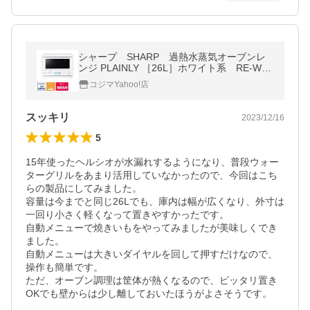
シャープ SHARP 過熱水蒸気オーブンレ
ンジ PLAINLY ［26L］ホワイト系 RE-WF2
64-W
コジマYahoo!店
スッキリ
2023/12/16
5
15年使ったヘルシオが水漏れするようになり、普段ウォー
ターグリルをあまり活用していなかったので、今回はこち
らの製品にしてみました。

容量は今までと同じ26Lでも、庫内は幅が広くなり、外寸は
一回り小さく軽くなって置きやすかったです。

自動メニューで燒きいもをやってみましたが美味しくでき
ました。

自動メニューは大きいダイヤルを回して押すだけなので、
操作も簡単です。

ただ、オーブン調理は筐体が熱くなるので、ピッタリ置き
OKでも壁からは少し離しておいたほうがよさそうです。