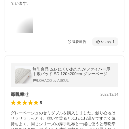
ています。
違反報告
いいね
1
無印良品 ムレにくいあたたかファイバー厚
手敷パッド SD 120×200cm グレーベージュ
良品計画
LOHACO by ASKUL
毎晩幸せ
2022/12/14
5
グレーベージュのセミダブルを購入しました。触り心地は
サラサラしっとり、敷いて乗るとふわふわ温かですごく気
持ちよく、同じシリーズの厚手毛布と一緒に使うと毎晩幸