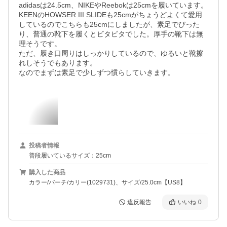
adidasは24.5cm、NIKEやReebokは25cmを履いています。

KEENのHOWSER III SLIDEも25cmがちょうどよくて愛用
しているのでこちらも25cmにしましたが、素足でぴった
り、普通の靴下を履くとビタビタでした。厚手の靴下は無
理そうです。

ただ、履き口周りはしっかりしているので、ゆるいと靴擦
れしそうでもあります。

なのでまずは素足で少しずつ慣らしていきます。
投稿者情報
普段履いているサイズ：25cm
購入した商品
カラー/バーチ/カリー(1029731)、サイズ/25.0cm【US8】
違反報告
いいね
0