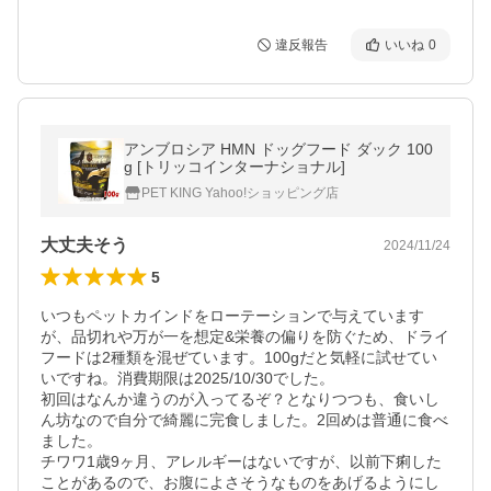
違反報告
いいね
0
アンブロシア HMN ドッグフード ダック 100
g [トリッコインターナショナル]
PET KING Yahoo!ショッピング店
大丈夫そう
2024/11/24
5
いつもペットカインドをローテーションで与えています
が、品切れや万が一を想定&栄養の偏りを防ぐため、ドライ
フードは2種類を混ぜています。100gだと気軽に試せてい
いですね。消費期限は2025/10/30でした。

初回はなんか違うのが入ってるぞ？となりつつも、食いし
ん坊なので自分で綺麗に完食しました。2回めは普通に食べ
ました。

チワワ1歳9ヶ月、アレルギーはないですが、以前下痢した
ことがあるので、お腹によさそうなものをあげるようにし