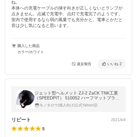
ね。

本体への充電ケーブルの挿す向きが正しくないとランプが
点きません。点滅で充電中、点灯で充電完了のようです。

室内で使用するなら弱の風量でも充分かと。電車とかだと
音は少し気になると思います。
購入した商品
カラー/ホワイト
違反報告
いいね
2
ジェット型ヘルメット ZJ-2 ZaCK TNK工業
（SPEEDPIT） 510052 ハーフマットブラッ
ク
モノタロウ(個人向け)公式Yahoo!店
リピート
2021/4/4
5