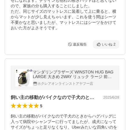
せになれます。デザインも他社の敷きパッドほど悪くない
ので、家族の分も購入することにしました。

ただ、同じサイズのマットレスに装着して上に乗ると、横
からマットが少し見えちゃいます。これを使う間はシーツ
不要かなと思いましたが、マットレスにはシーツをかけて
おいた方がよさそうです。
違反報告
いいね
2
マンダリンブラザーズ WINSTON HUG BAG
LARGE 大きめ 2WAY リュック ラージ 前抱
き 後ろ抱き おしゃれ キャリーバック ペット
ホクレアオンラインストアヤフー店
リュック 犬用リュック
飼い主の移動がバイクなので子犬のときか…
2025/6/28
5
飼い主の移動がバイクなので子犬のときからハグバッグに
入って病院やシャンプーに行ってましたが、成犬になって
サイズがちょっと足りなくなり、Uberみたいな四角いのを