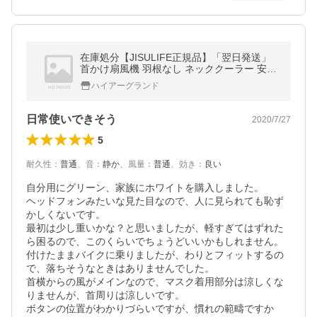
在庫処分【JISULIFE正規品】「翌日発送」
首かけ扇風機 羽根なし ネッククーラー 安全
ネックファン 室外 運動 ハンズフリー USB充
ハイアーグランド
電式 扇風機 熱中症対策
日常使いできそう
2020/7/27
5
耐久性
：
普通
、
音
：
静か
、
風量
：
普通
、
効き
：
良い
自分用にグリーン、家族にホワイトを購入しました。

ヘッドフォンみたいな見た目なので、人に見られても恥ず
かしくないです。

最初は少し重いかな？と思いましたが、軽すぎてはずれた
ら困るので、このくらいでちょうどいいかもしれません。
付けたままバイクに乗りましたが、わりとフィットするの
で、落ちそうなときはありませんでした。

首横からの風がメインなので、マスク着用部分は涼しくな
りませんが、首周りは涼しいです。

ボタンの位置がわかりづらいですが、慣れの範疇ですか