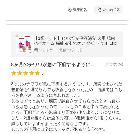
違反報告
いいね
12
【2袋セット】ヒルズ 食事療法食 犬用 腸内
バイオーム 繊維＆消化ケア 小粒 ドライ 1kg
ペットゴー 3号館 ヤフー店
8ヶ月のチワワが急に下痢するようになり…
2023/12/3
5
8ヶ月のチワワが急に下痢するようになり、病院で出された
整腸剤を1週間飲んでも改善しなかったため、再診ではこち
らを食べさせるように言われました。

食欲はずっとあり、病院で試食させてもらったときも食い
つきは悪くなかったので、いつものご飯と半々であげたと
ころ、下痢どころか以前より硬めの便が出るようになりま
した。2週間後からは全体の2割、3週間後から1割くらいに
減らしていますがまったく問題なしです。

もしもの時用に自宅にストックがあると安心です。