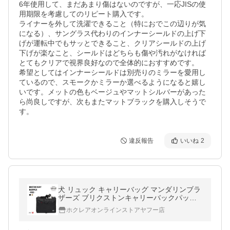
6年使用して、まだあまり傷はないのですが、一応JISの使
用期限を考慮してのリピート購入です。

ライナーを外して洗濯できること（特におでこの辺りが気
になる）、サングラス代わりのインナーシールドの上げ下
げが運転中でもサッとできること、クリアシールドの上げ
下げが楽なこと、シールドはどちらも傷や汚れがなければ
とてもクリアで視界良好なので全体的におすすめです。

希望としてはインナーシールドは別売りのミラーを愛用し
ているので、スモークかミラーか選べるようになると嬉し
いです。メットの色もベージュやマットシルバーがあった
ら尚良しですが、次もまたマットブラックを購入しそうで
す。
違反報告
いいね
2
犬 リュック キャリーバッグ マンダリンブラ
ザーズ ブリクストンキャリーバックパック
ワイド ブラック 黒 Mサイズ 横型 旅行 電車
ホクレアオンラインストアヤフー店
防災 災害 避難 15kgまで