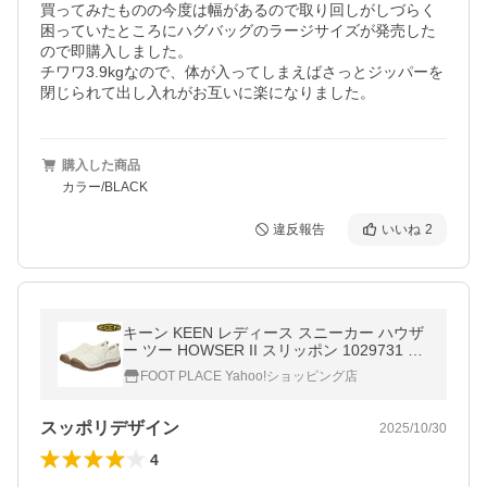
買ってみたものの今度は幅があるので取り回しがしづらく
困っていたところにハグバッグのラージサイズが発売した
ので即購入しました。

チワワ3.9kgなので、体が入ってしまえばさっとジッパーを
閉じられて出し入れがお互いに楽になりました。
購入した商品
カラー/BLACK
違反報告
いいね
2
キーン KEEN レディース スニーカー ハウザ
ー ツー HOWSER II スリッポン 1029731 リ
ラックスシューズ フラット アウトドア キャ
FOOT PLACE Yahoo!ショッピング店
ンプ ボア 暖かい スリッポン サ
スッポリデザイン
2025/10/30
4