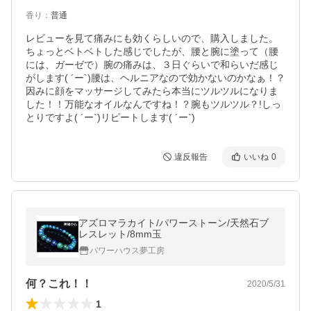
香り
：
普通
レビューを見て痛みにも効くらしいので、購入しました。
ちょっとベトベトした感じでしたが、腰と腕に塗って（腰
には、ガーゼで）腕の痛みは、３日ぐらいで和らいだ感じ
がします( ´ー`)腰は、ヘルニアなので効かないのかなぁ！？
因みに顔をマッサージしてみたら本当にツルツルになりま
した！！万能なオイルなんですね！？腕もツルツル？!しっ
とりですよ( ´ー`)リピートします( ´ー`)
違反報告
いいね
0
アズロマラカイト/パワーストーン/天然石ブ
レスレット/8mm玉
パワーハウス夢工房
何？これ！！
2020/5/31
1