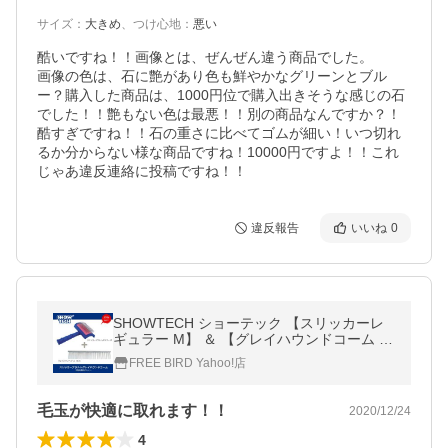
サイズ
：
大きめ
、
つけ心地
：
悪い
酷いですね！！画像とは、ぜんぜん違う商品でした。

画像の色は、石に艶があり色も鮮やかなグリーンとブル
ー？購入した商品は、1000円位で購入出きそうな感じの石
でした！！艶もない色は最悪！！別の商品なんですか？！
酷すぎですね！！石の重さに比べてゴムが細い！いつ切れ
るか分からない様な商品ですね！10000円ですよ！！これ
じゃあ違反連絡に投稿ですね！！
違反報告
いいね
0
SHOWTECH ショーテック 【スリッカーレ
ギュラー M】 ＆ 【グレイハウンドコーム 19
cm】 グルーミング特別価格セット
FREE BIRD Yahoo!店
毛玉が快適に取れます！！
2020/12/24
4