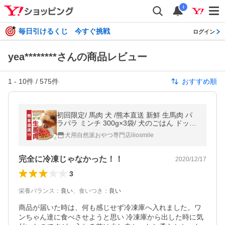
i
毎日引けるくじ 今すぐ挑戦
ログイン
yea********さんの商品レビュー
1
-
10
件 /
575
件
おすすめ順
初回限定/ 馬肉 犬 /熊本直送 新鮮 生馬肉 パ
ラパラ ミンチ 300g×3袋/ 犬のごはん ドッグ
フード 生肉 国産 ペット 猫 桜肉 犬用 ｜ イ
犬用自然派おやつ専門店iliosmile
リオスマイル iliosmile
完全に冷凍じゃなかった！！
2020/12/17
3
栄養バランス
：
良い
、
食いつき
：
良い
商品が届いた時は、何も感じせず冷凍庫へ入れました。ワ
ンちゃん達に食べさせようと思い 冷凍庫から出した時に気