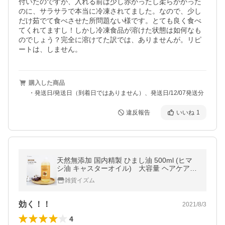
付いたのですが、入れる前は少し赤かったし柔らかかった
のに、サラサラで本当に冷凍されてました。なので、少し
だけ茹でて食べさせた所問題ない様です。とても良く食べ
てくれてますし！しかし冷凍食品が溶けた状態は如何なも
のでしょう？完全に溶けてた訳では、ありませんが。リピ
ートは、しません。
購入した商品
・発送日/発送日（到着日ではありません）、発送日/12/07発送分
違反報告
いいね
1
天然無添加 国内精製 ひまし油 500ml (ヒマ
シ油 キャスターオイル) 大容量 ヘアケア
キャリアオイル マッサージオイル
雑貨イズム
効く！！
2021/8/3
4