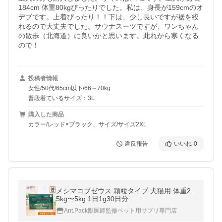
184cm 体重80kgぴったりでした。私は、身長が159cmのオ
デブです。上着ぴったり！！下は、少し長いですが裾を絞
れるので大丈夫でした。サウナスーツですが、ワンちゃん
の散歩（北海道）に良いかと思います。此れから寒くなる
ので！
投稿者情報
女性/50代/65cm以下/66～70kg
普段着ているサイズ：3L
購入した商品
カラー/レッド×ブラック、サイズ/サイズ2XL
違反報告
いいね
0
メシマコブゼウス 顆粒タイプ 犬猫用 体重2.
5kg〜5kg 1日1g30日分
Ant.Pack獣医師監修ペット用サプリ専門店