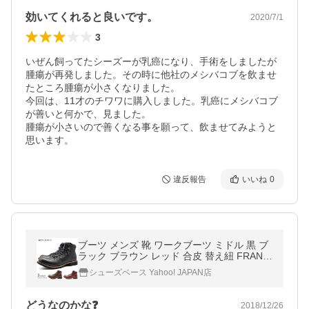
効いてくれると良いです。
2020/7/1
3
いぜん飼ってたシーズーが乳癌になり、手術をしましたが
腫瘍が再発しました。その時に他社のメシバコブを飲ませ
たところ腫瘍が小さくなりました。

今回は、11才のチワワに購入しました。乳癌にメシバコブ
が善いと何かで、見ました。

腫瘍が小さいので善くなる事を願って、飲ませてみようと
思います。
違反報告
いいね
0
ブーツ メンズ 靴 ワークブーツ ミドル 黒 ブ
ラック ブラウン レッド 合皮 替え紐 FRANC
O GIOVANNI FG315
シューズベース Yahoo! JAPAN店
どうなのかな❓
2018/12/26