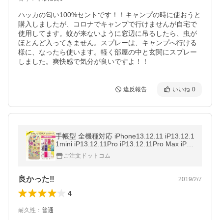
ハッカの匂い100%セントです！！キャンプの時に使おうと
購入しましたが、コロナでキャンプで行けませんが自宅で
使用してます。蚊が来ないように窓辺に吊るしたら、虫が
ほとんど入ってきません。スプレーは、キャンプへ行ける
様に、なったら使います。軽く部屋の中と玄関にスプレー
しました。爽快感で気分が良いですよ！！
違反報告
いいね
0
手帳型 全機種対応 iPhone13.12.11 iP13.12.1
1mini iP13.12.11Pro iP13.12.11Pro Max iPX
s Xs Max XR X iP8.7.6.5 Xperia Galaxy 花
ご注文ドットコム
柄 hanagara-zen
良かった‼️
2019/2/7
4
耐久性
：
普通