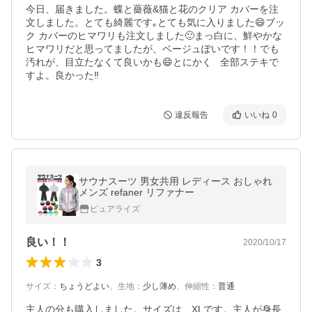
今日、届きました。蝶と薔薇&猫と花のクリア カバーを注
文しました。とても綺麗です｡とても気に入りました😄ブッ
ク カバーのヒマワリも注文しました🙂まっ白に、鮮やかな
ヒマワリだと思ってましたが、ベージュぽいです！！でも
汚れが、目立たなくて良いかも😄とにかく   全部ステキで
すよ。良かった‼️
違反報告
いいね
0
サウナスーツ 男女共用 レディース おしゃれ
メンズ refaner リファナー
ピュアライズ
良い！！
2020/10/17
3
サイズ
：
ちょうどよい
、
生地
：
少し薄め
、
伸縮性
：
普通
主人の分も購入しました。サイズは、XLです。主人が身長