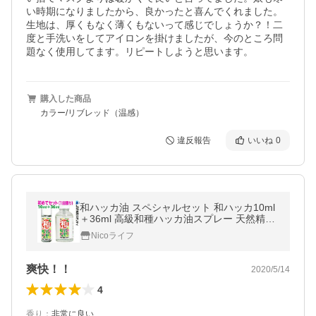
い時期になりましたから、良かったと喜んでくれました。
生地は、厚くもなく薄くもないって感じでしょうか？！二
度と手洗いをしてアイロンを掛けましたが、今のところ問
題なく使用してます。リピートしようと思います。
購入した商品
カラー/リブレッド（温感）
違反報告
いいね
0
和ハッカ油 スペシャルセット 和ハッカ10ml
＋36ml 高級和種ハッカ油スプレー 天然精油
100%和種はっか油ハッカオイルミントオイ
Nicoライフ
ル北見ハッカ油マスクに YBB820
爽快！！
2020/5/14
4
香り
：
非常に良い