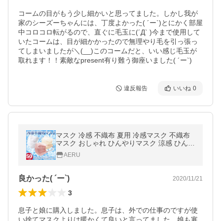
コームの目がもう少し細かいと思ってました。しかし我が
家のシーズーちゃんには、丁度よかった( ´ー`)とにかく部屋
中コロコロ転がるので、直ぐに毛玉に(´Д` )今まで使用して
いたコームは、目が細かかったので無理やり毛を引っ張っ
てしまいましたが＼(__)このコームだと、いい感じ毛玉が
取れます！！素敵なpresent有り難う御座いました( ´ー`)
違反報告
いいね
0
マスク 冷感 不織布 夏用 冷感マスク 不織布
マスク おしゃれ ひんやりマスク 涼感 ひんや
り 抗菌 50枚セット 大人用 立体 使い捨て 男
AERU
女 兼用
良かった( ´ー`)
2020/11/21
3
息子と娘に購入しました。息子は、外での仕事のですが使
い捨てマスクよりは暖かくて良いと言ってました。娘も寒