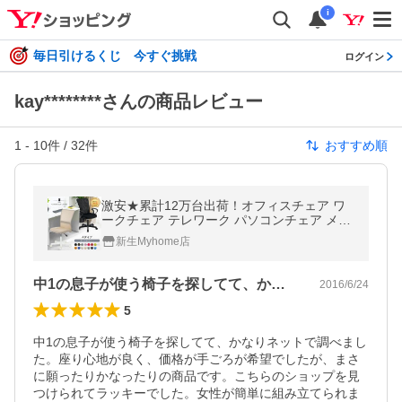
i
毎日引けるくじ 今すぐ挑戦
ログイン
kay********さんの商品レビュー
1
-
10
件 /
32
件
おすすめ順
激安★累計12万台出荷！オフィスチェア ワ
ークチェア テレワーク パソコンチェア メッ
シュ 事務椅子 学習椅子 シンプル 在宅勤務
新生Myhome店
いす
中1の息子が使う椅子を探してて、かなり…
2016/6/24
5
中1の息子が使う椅子を探してて、かなりネットで調べまし
た。座り心地が良く、価格が手ごろが希望でしたが、まさ
に願ったりかなったりの商品です。こちらのショップを見
つけられてラッキーでした。女性が簡単に組み立てられま