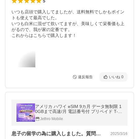
5
いつも店頭で購入してましたが、送料無料でしかもポイン
トも使えて最高でした。

いつも白米に混ぜて炊いてますが、美味しくて栄養価も上
がるので、我が家の定番です。

これからはこちらで購入します！
違反報告
いいね
0
アメリカ ハワイ eSIM 9カ月 データ無制限 1
0GBまで高速/月 電話番号付 プリペイド T-M
obile回線 留学 旅行 出張 ジェスロモバイル J
Jethro Mobile
ethro Mobile
息子の留学の為に購入しました。質問や相…
2025/3/16