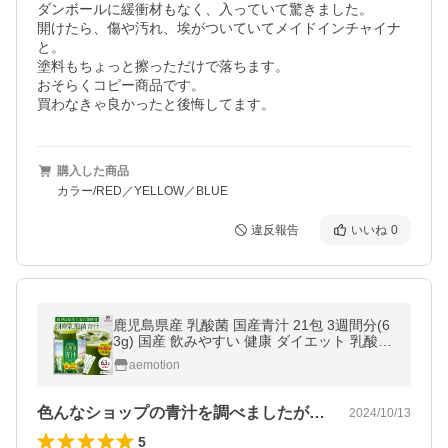
ダンボールに緩衝材もなく、入っていて驚きました。

開けたら、傷や汚れ、埃がついていてメイドインチャイナ
と。

塗料もちょっと擦っただけで落ちます。

おそらくコピー商品です。

買わなきゃ良かったと後悔してます。
購入した商品
カラー/RED／YELLOW／BLUE
違反報告
いいね
0
鹿児島県産 乳酸菌 国産青汁 21包 3週間分(6
3g) 国産 飲みやすい 健康 ダイエット 乳酸菌
食物繊維 大麦若葉 野菜 送料無料 ギフト 爆
aemotion
買 Y
色んなショップの青汁を調べましたが、こ…
2024/10/13
5