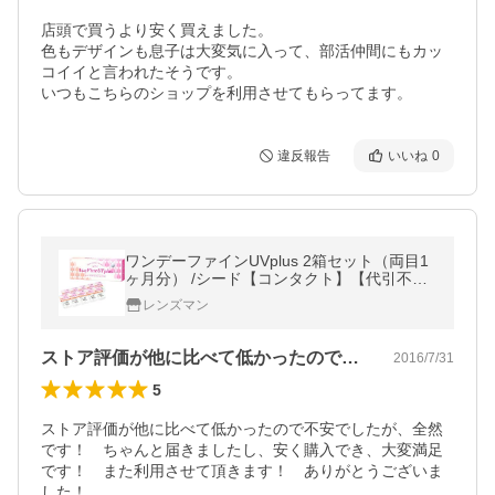
店頭で買うより安く買えました。

色もデザインも息子は大変気に入って、部活仲間にもカッ
コイイと言われたそうです。

いつもこちらのショップを利用させてもらってます。
違反報告
いいね
0
ワンデーファインUVplus 2箱セット（両目1
ヶ月分） /シード【コンタクト】【代引不
可】【ワンデー/ワンデイ】【UVカット】
レンズマン
ストア評価が他に比べて低かったので不安…
2016/7/31
5
ストア評価が他に比べて低かったので不安でしたが、全然
です！　ちゃんと届きましたし、安く購入でき、大変満足
です！　また利用させて頂きます！　ありがとうございま
した！