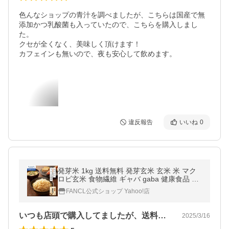
色んなショップの青汁を調べましたが、こちらは国産で無
添加かつ乳酸菌も入っていたので、こちらを購入しまし
た。

クセが全くなく、美味しく頂けます！

カフェインも無いので、夜も安心して飲めます。
違反報告
いいね
0
発芽米 1kg 送料無料 発芽玄米 玄米 米 マク
ロビ玄米 食物繊維 ギャバ gaba 健康食品 お
米 カルシウム ビタミンe ファンケル FANCL
FANCL公式ショップ Yahoo!店
公式
いつも店頭で購入してましたが、送料無料…
2025/3/16