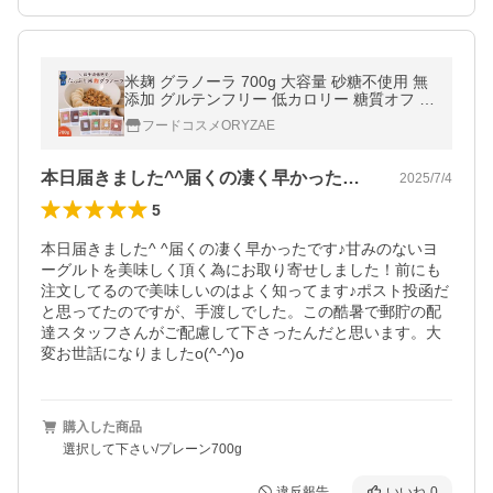
米麹 グラノーラ 700g 大容量 砂糖不使用 無
添加 グルテンフリー 低カロリー 糖質オフ 置
き換え ダイエット 腸活 食物繊維 爆買
フードコスメORYZAE
本日届きました^^届くの凄く早かったで…
2025/7/4
5
本日届きました^ ^届くの凄く早かったです♪甘みのないヨ
ーグルトを美味しく頂く為にお取り寄せしました！前にも
注文してるので美味しいのはよく知ってます♪ポスト投函だ
と思ってたのですが、手渡しでした。この酷暑で郵貯の配
達スタッフさんがご配慮して下さったんだと思います。大
変お世話になりましたo(^-^)o
購入した商品
選択して下さい/プレーン700g
違反報告
いいね
0