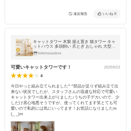
違反報告
いいね
0
キャットタワー 木製 据え置き 猫タワー キャ
ットハウス 多頭飼い 爪とぎ おしゃれ 大型猫
透明宇宙船 安定性抜群 猫ハウス ネコ 猫用
hidemasastore
運動不足 cat-t180爆買
可愛いキャットタワーです！
2025/5/23
4
今日やっと組み立てられました^ ^部品が足りず組み立て出
来ない状況でしたが、スタッフさんの迅速な対応で可愛い
キャットタワー出来上がりました♪うちの子デカいので、少
しだけ居心地悪そうですが、使ってくれてます笑とても可
愛いので私的には気にいってます！お世話になりましたm
(_ _)m