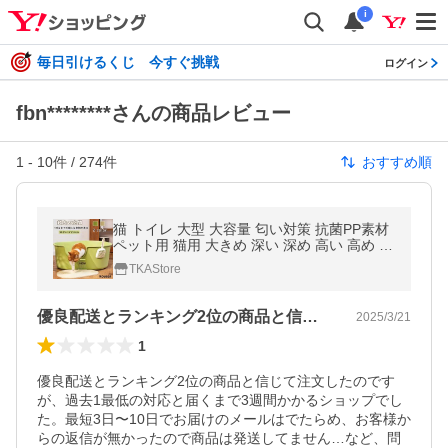
i
毎日引けるくじ 今すぐ挑戦
ログイン
fbn********さんの商品レビュー
1
-
10
件 /
274
件
おすすめ順
猫 トイレ 大型 大容量 匂い対策 抗菌PP素材
ペット用 猫用 大きめ 深い 深め 高い 高め 砂
の飛び散ら防止 砂の飛び散ら防止 組み立て
TKAStore
しやすい おしゃれ
優良配送とランキング2位の商品と信じて…
2025/3/21
1
優良配送とランキング2位の商品と信じて注文したのです
が、過去1最低の対応と届くまで3週間かかるショップでし
た。最短3日〜10日でお届けのメールはでたらめ、お客様か
らの返信が無かったので商品は発送してません…など、問