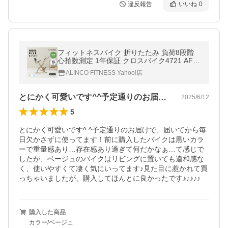
違反報告
いいね
0
フィットネスバイク 折りたたみ 負荷8段階
心拍数測定 1年保証 クロスバイク4721 AFB
X4721 アルインコ エアロバイク
ALINCO FITNESS Yahoo!店
とにかく可愛いです^^予定通りのお届け…
2025/6/12
5
とにかく可愛いです^ ^予定通りのお届けで、届いてから毎
日欠かさずに使ってます！前に購入したバイクは黒いカラ
ーで重量感あり…存在感あり過ぎて何だかなぁ…て感じで
したが、ベージュのバイクはリビングに置いても違和感な
く、使いやすくて凄く気にいってます♪見た目に惹かれて買
っちゃいましたが、購入してほんとに良かったです♪♪♪♪♪
購入した商品
カラー/ベージュ