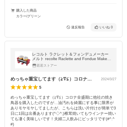
購入した商品
カラー/グリーン
違反報告
いいね
0
レコルト ラクレット＆フォンデュメーカー
メルト recolte Raclette and Fondue Maker
Melt (02：レッド)
若若ストアー
めっちゃ重宝してます（≧∇≦）コロナ全…
2024/3/27
5
めっちゃ重宝してます（≧∇≦）コロナ全盛期に他社の焼き
鳥器を購入したのですが…油汚れを綺麗にする事に限界が
ありモヤモヤしてましたが、こちらは洗い片付けが簡単で3
日に1回は出番あります(^◇^;)椎茸焼いてもウインナー焼い
ても凄く美味しいです！夫婦二人飲みにピッタリです(#^.^
#)