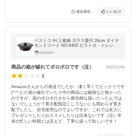
違反報告
いいね
0
ベストコ IH 三食鍋 ガラス蓋付 26cm ダイヤ
モンドコート ND-8400 ビストロ・トレシェ
ルタ
amusant
商品の箱が破れてボロボロです（泣）
2025/12/30
2
Amazonさんからの発送でしたが…凄く早くてビックリです
(^-^;ただ箱が破れていたり中の商品には破損など無かった
のですが、箱のボロボロさから相当雑な扱いだったんでは
ないでしょうか？置き配指定にしてないにも関わらず置き
配でしたし、自宅使用なのでよいですが、これでは友人に
プレゼントしたりおススメしたりは出来ないです（泣）年
末の忙しい時期とは言えど、丁寧に扱って欲しいです！