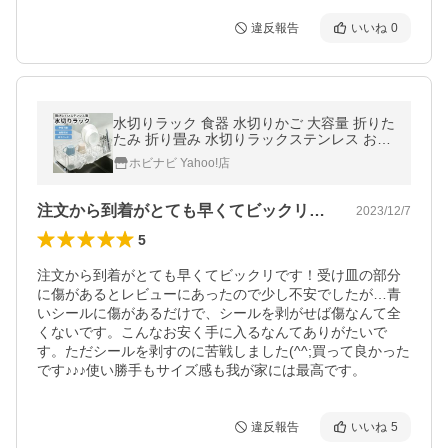
違反報告
いいね
0
水切りラック 食器 水切りかご 大容量 折りた
たみ 折り畳み 水切りラックステンレス おし
ゃれ シンク キッチン コンパクト 収納 幅 滑
ホビナビ Yahoo!店
り止め 一人暮らし 新生活
注文から到着がとても早くてビックリです…
2023/12/7
5
注文から到着がとても早くてビックリです！受け皿の部分
に傷があるとレビューにあったので少し不安でしたが…青
いシールに傷があるだけで、シールを剥がせば傷なんて全
くないです。こんなお安く手に入るなんてありがたいで
す。ただシールを剥すのに苦戦しました(^^;買って良かった
です♪♪♪使い勝手もサイズ感も我が家には最高です。
違反報告
いいね
5