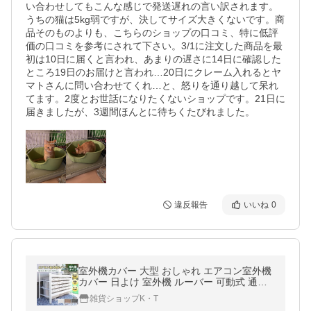
い合わせしてもこんな感じで発送遅れの言い訳されます。
うちの猫は5kg弱ですが、決してサイズ大きくないです。商
品そのものよりも、こちらのショップの口コミ、特に低評
価の口コミを参考にされて下さい。3/1に注文した商品を最
初は10日に届くと言われ、あまりの遅さに14日に確認した
ところ19日のお届けと言われ…20日にクレーム入れるとヤ
マトさんに問い合わせてくれ…と、怒りを通り越して呆れ
てます。2度とお世話になりたくないショップです。21日に
届きましたが、3週間ほんとに待ちくたびれました。
違反報告
いいね
0
室外機カバー 大型 おしゃれ エアコン室外機
カバー 日よけ 室外機 ルーバー 可動式 通気
口 節電 遮光 目隠し 雪 雨よけ 収納ラック 多
雑貨ショップK・T
肉棚 防錆 ベランダ 庭